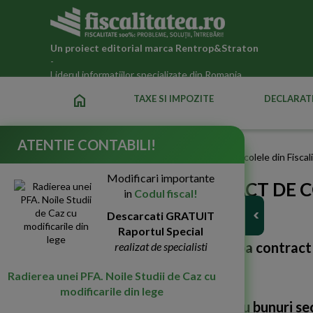
Un proiect editorial marca
Rentrop&Straton
-
Liderul informatiilor specializate din Romania
home
TAXE SI IMPOZITE
DECLARATI
ATENTIE CONTABILI!
Fiscalitatea.ro
Stiri despre Contract de comision in articolele din Fiscal
Modificari importante
STIRI DESPRE CONTRACT DE C
in
Codul fiscal!
FISCALITATEA.RO
Descarcati GRATUIT
Raportul Special
Cautarea in Fiscalitatea.ro dupa
contract
realizat de specialisti
Radierea unei PFA. Noile Studii de Caz cu
modificarile din lege
Regimul special de TVA pentru bunuri s