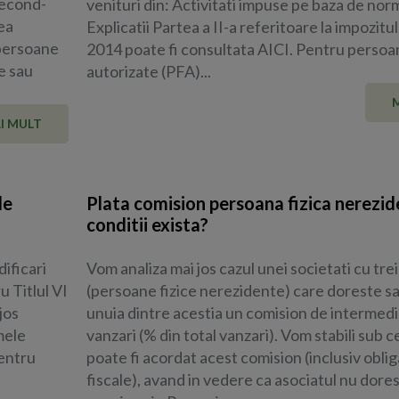
second-
venituri din: Activitati impuse pe baza de nor
ea
Explicatii Partea a II-a referitoare la impozitul
 persoane
2014 poate fi consultata AICI. Pentru persoan
e sau
autorizate (PFA)...
I MULT
le
Plata comision persoana fizica nerezid
conditii exista?
ificari
Vom analiza mai jos cazul unei societati cu trei
 Titlul VI
(persoane fizice nerezidente) care doreste s
jos
unuia dintre acestia un comision de intermedi
mele
vanzari (% din total vanzari). Vom stabili sub 
entru
poate fi acordat acest comision (inclusiv obliga
fiscale), avand in vedere ca asociatul nu dores