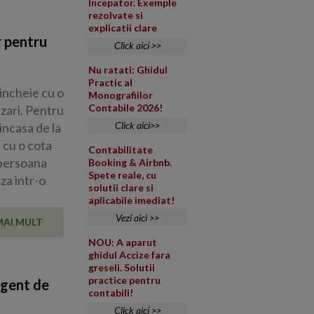
Incepator. Exemple
rezolvate si
explicatii clare
r pentru
Click aici >>
Nu ratati: Ghidul
Practic al
 incheie cu o
Monografiilor
Contabile 2026!
zari. Pentru
Click aici>>
incasa de la
 cu o cota
Contabilitate
 persoana
Booking & Airbnb.
Spete reale, cu
za intr-o
solutii clare si
aplicabile imediat!
Vezi aici >>
MAI MULT
NOU: A aparut
ghidul Accize fara
greseli. Solutii
practice pentru
agent de
contabili!
Click aici >>