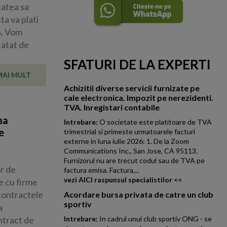
tatea sa
ta va plati
a. Vom
 atat de
SFATURI DE LA EXPERTI
MAI MULT
Achizitii diverse servicii furnizate pe
cale electronica. Impozit pe nerezidenti.
TVA. Inregistari contabile
ma
Intrebare:
O societate este platitoare de TVA
e
trimestrial si primeste urmatoarele facturi
externe in luna iulie 2026: 1. De la Zoom
Communications Inc., San Jose, CA 95113.
Furnizorul nu are trecut codul sau de TVA pe
or de
factura emisa. Factura,...
vezi AICI raspunsul specialistilor <<
e cu firme
contractele
Acordare bursa privata de catre un club
sportiv
a
ntract de
Intrebare:
In cadrul unui club sportiv ONG - se