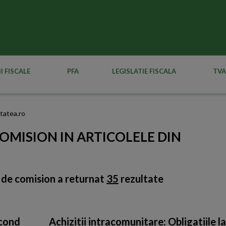
I FISCALE
PFA
LEGISLATIE FISCALA
TVA
itatea.ro
OMISION IN ARTICOLELE DIN
 de comision
a returnat
35
rezultate
econd
Achizitii intracomunitare: Obligatiile l