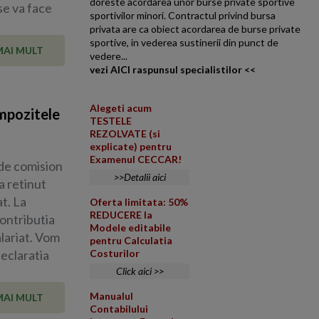
doreste acordarea unor burse private sportive
se va face
sportivilor minori. Contractul privind bursa
privata are ca obiect acordarea de burse private
sportive, in vederea sustinerii din punct de
MAI MULT
vedere...
vezi AICI raspunsul specialistilor <<
Alegeti acum
mpozitele
TESTELE
REZOLVATE (si
explicate) pentru
Examenul CECCAR!
 de comision
>>Detalii aici
a retinut
t. La
Oferta limitata: 50%
REDUCERE la
contributia
Modele editabile
alariat. Vom
pentru Calculatia
eclaratia
Costurilor
Click aici >>
Manualul
MAI MULT
Contabilului