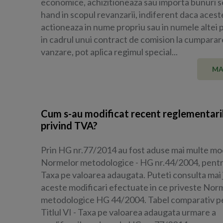
economice, achizitioneaza sau importa bunuri 
hand in scopul revanzarii, indiferent daca acest
actioneaza in nume propriu sau in numele altei
in cadrul unui contract de comision la cumparar
vanzare, pot aplica regimul special...
MA
Cum s-au modificat recent reglementari
privind TVA?
Prin HG nr.77/2014 au fost aduse mai multe mod
Normelor metodologice - HG nr.44/2004, pentru
Taxa pe valoarea adaugata. Puteti consulta mai 
aceste modificari efectuate in ce priveste Nor
metodologice HG 44/2004. Tabel comparativ p
Titlul VI - Taxa pe valoarea adaugata urmare a