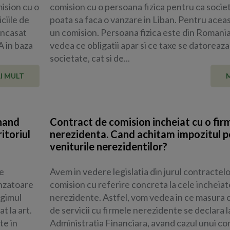
ision cu o
comision cu o persoana fizica pentru ca socie
ciile de
poata sa faca o vanzare in Liban. Pentru aceas
incasat
un comision. Persoana fizica este din Romani
A in baza
vedea ce obligatii apar si ce taxe se datoreaza
societate, cat si de...
I MULT
-hand
Contract de comision incheiat cu o fir
itoriul
nerezidenta. Cand achitam impozitul p
veniturile nerezidentilor?
e
Avem in vedere legislatia din jurul contractel
anzatoare
comision cu referire concreta la cele incheiat
egimul
nerezidente. Astfel, vom vedea in ce masura 
 la art.
de servicii cu firmele nerezidente se declara l
te in
Administratia Financiara, avand cazul unui co