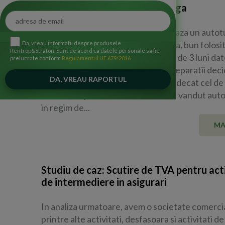
hand. Analiza zilei cu Ionut Jinga
O societate comerciala achizitioneaza un autot
second -hand de la o persoana fizica, bun folosit
Da, vreau informatii despre produsele
Rentrop&Straton. Sunt de acord ca datele personale sa fie
activitatea firmei. Dupa o perioada de 3 luni dat
prelucrate conform
Regulamentul UE 679/2016
faptului ca necesita tot mai multe reparatii deci
vanda acest bun, la un pret mai mic decat cel de 
tot catre o persoana fizica. Poate fi vandut aut
in regim de...
MA
Studiu de caz: Scutire de TVA pentru acti
de intermediere in asigurari
In analiza urmatoare, avem o societate comercia
printre alte activitati, desfasoara si activitati de