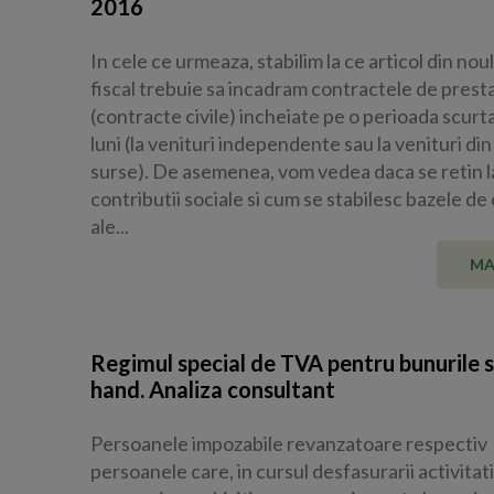
2016
In cele ce urmeaza, stabilim la ce articol din nou
fiscal trebuie sa incadram contractele de prestar
(contracte civile) incheiate pe o perioada scurt
luni (la venituri independente sau la venituri din
surse). De asemenea, vom vedea daca se retin l
contributii sociale si cum se stabilesc bazele de 
ale...
MA
Regimul special de TVA pentru bunurile 
hand. Analiza consultant
Persoanele impozabile revanzatoare respectiv
persoanele care, in cursul desfasurarii activitati