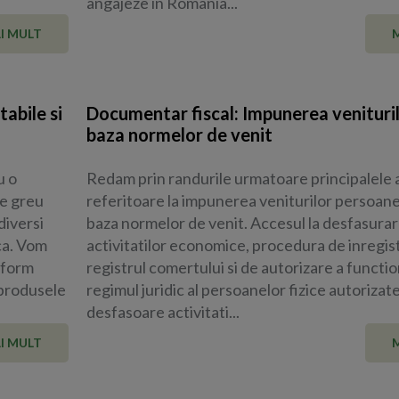
angajeze in Romania...
I MULT
abile si
Documentar fiscal: Impunerea venituri
baza normelor de venit
u o
Redam prin randurile urmatoare principalele
se greu
referitoare la impunerea veniturilor persoanel
diversi
baza normelor de venit. Accesul la desfasura
sca. Vom
activitatilor economice, procedura de inregist
nform
registrul comertului si de autorizare a function
 produsele
regimul juridic al persoanelor fizice autorizat
desfasoare activitati...
I MULT