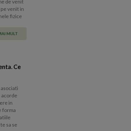
me de venit
 pe venit in
ele fizice
MAI MULT
enta. Ce
 asociati
a acorde
ere in
ce forma
tiile
te sa se