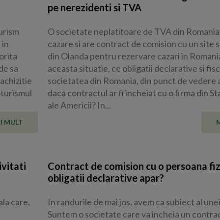
pe nerezidenti si TVA
urism
O societate neplatitoare de TVA din Romania
 in
cazare si are contract de comision cu un site s
orita
din Olanda pentru rezervare cazari in Romania
de sa
aceasta situatie, ce obligatii declarative si fis
achizitie
societatea din Romania, din punct de vedere 
oturismul
daca contractul ar fi incheiat cu o firma din St
ale Americii? In...
I MULT
vitati
Contract de comision cu o persoana fiz
obligatii declarative apar?
la care,
In randurile de mai jos, avem ca subiect al unei
Suntem o societate care va incheia un contra