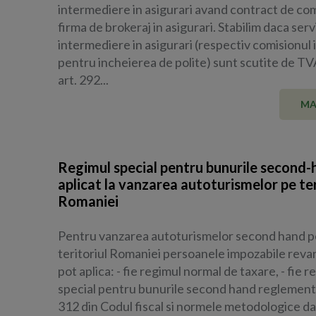
intermediere in asigurari avand contract de com
firma de brokeraj in asigurari. Stabilim daca servi
intermediere in asigurari (respectiv comisionul 
pentru incheierea de polite) sunt scutite de TV
art. 292...
MA
Regimul special pentru bunurile second
aplicat la vanzarea autoturismelor pe ter
Romaniei
Pentru vanzarea autoturismelor second hand p
teritoriul Romaniei persoanele impozabile rev
pot aplica: - fie regimul normal de taxare, - fie r
special pentru bunurile second hand reglementat
312 din Codul fiscal si normele metodologice da