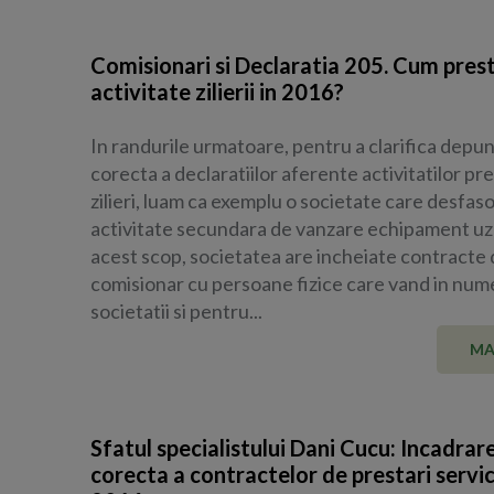
Comisionari si Declaratia 205. Cum pres
activitate zilierii in 2016?
In randurile urmatoare, pentru a clarifica depu
corecta a declaratiilor aferente activitatilor pr
zilieri, luam ca exemplu o societate care desfas
activitate secundara de vanzare echipament uz 
acest scop, societatea are incheiate contracte
comisionar cu persoane fizice care vand in num
societatii si pentru...
MA
Sfatul specialistului Dani Cucu: Incadrar
corecta a contractelor de prestari servici