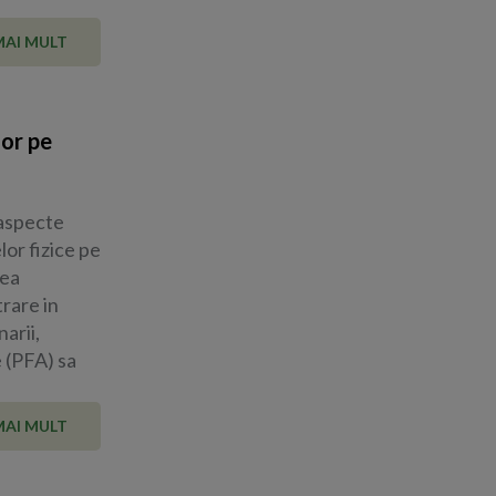
MAI MULT
lor pe
 aspecte
or fizice pe
rea
rare in
arii,
e (PFA) sa
MAI MULT