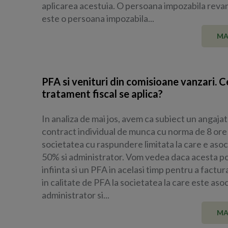
aplicarea acestuia. O persoana impozabila rev
este o persoana impozabila...
MA
PFA si venituri din comisioane vanzari. C
tratament fiscal se aplica?
In analiza de mai jos, avem ca subiect un angajat
contract individual de munca cu norma de 8 ore p
societatea cu raspundere limitata la care e asoc
50% si administrator. Vom vedea daca acesta p
infiinta si un PFA in acelasi timp pentru a factura
in calitate de PFA la societatea la care este asoc
administrator si...
MA