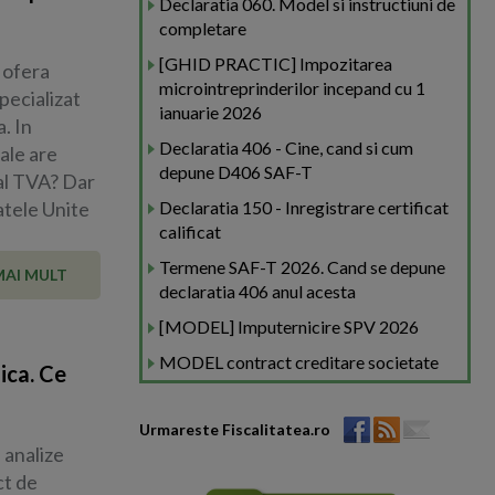
Declaratia 060. Model si instructiuni de
completare
[GHID PRACTIC] Impozitarea
 ofera
microintreprinderilor incepand cu 1
pecializat
ianuarie 2026
. In
Declaratia 406 - Cine, cand si cum
cale are
depune D406 SAF-T
al TVA? Dar
atele Unite
Declaratia 150 - Inregistrare certificat
calificat
Termene SAF-T 2026. Cand se depune
MAI MULT
declaratia 406 anul acesta
[MODEL] Imputernicire SPV 2026
MODEL contract creditare societate
ica. Ce
Urmareste Fiscalitatea.ro
 analize
ct de