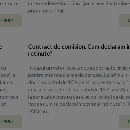
anzatoare
intermediere financiara (incasarea facturilor 
printr-un portal...
I MULT
e
Contract de comision. Cum declaram i
retinute?
 cu
In cazul urmator, exista doua contracte civile
e zi la
pentru intermedierea de cereale. La primul s-
iat cu
doar impozitul de 16% pentru ca este si salaria
oate
celalat s-au retinut impozitul de 16% si 5.5% 
 servicii
la sanatatea pentru ca nu are si calitatea de s
iat,
vedea cum se declara impozitele retinute in D
100 (sau...
I MULT