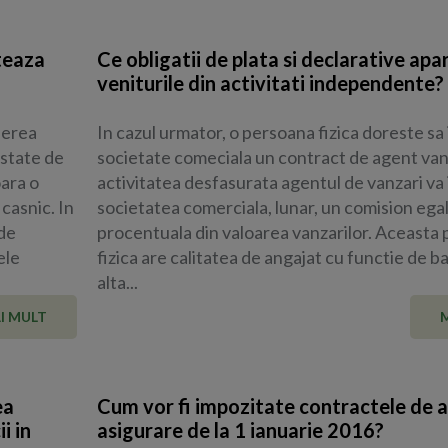
teaza
Ce obligatii de plata si declarative apa
veniturile din activitati independente?
nerea
In cazul urmator, o persoana fizica doreste sa
estate de
societate comeciala un contract de agent van
oara o
activitatea desfasurata agentul de vanzari va 
casnic. In
societatea comerciala, lunar, un comision egal
 de
procentuala din valoarea vanzarilor. Aceasta
ele
fizica are calitatea de angajat cu functie de ba
alta...
I MULT
ea
Cum vor fi impozitate contractele de 
i in
asigurare de la 1 ianuarie 2016?