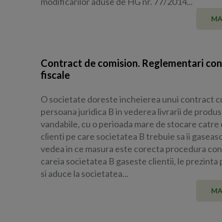
modificarilor aduse de HG nr. 77/2014...
MA
Contract de comision. Reglementari cont
fiscale
O societate doreste incheierea unui contract c
persoana juridica B in vederea livrarii de produ
vandabile, cu o perioada mare de stocare catre 
clienti pe care societatea B trebuie sa ii gasea
vedea in ce masura este corecta procedura co
careia societatea B gaseste clientii, le prezinta
si aduce la societatea...
MA