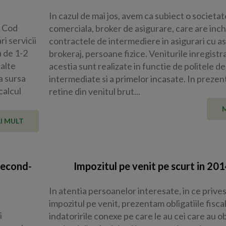
In cazul de mai jos, avem ca subiect o societat
l Cod
comerciala, broker de asigurare, care are inc
i servicii
contractele de intermediere in asigurari cu asi
a de 1-2
brokeraj, persoane fizice. Veniturile inregistr
 alte
acestia sunt realizate in functie de politele d
a sursa
intermediate si a primelor incasate. In prezent
calcul
retine din venitul brut...
I MULT
second-
Impozitul pe venit pe scurt in 201
In atentia persoanelor interesate, in ce prive
impozitul pe venit, prezentam obligatiile fiscal
i
indatoririle conexe pe care le au cei care au o