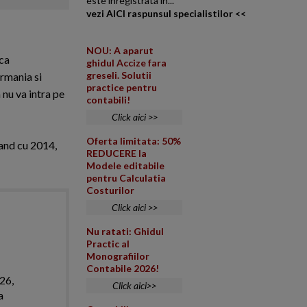
este inregistrata in...
vezi AICI raspunsul specialistilor <<
NOU: A aparut
 ca
ghidul Accize fara
greseli. Solutii
ermania si
practice pentru
 nu va intra pe
contabili!
Click aici >>
Oferta limitata: 50%
pand cu 2014,
REDUCERE la
Modele editabile
pentru Calculatia
Costurilor
Click aici >>
Nu ratati: Ghidul
Practic al
Monografiilor
Contabile 2026!
026,
Click aici>>
a