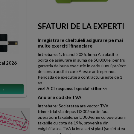
SFATURI DE LA EXPERTI
Inregistrare cheltuieli asigurare pe mai
multe exercitii financiare
Intrebare:
1. In anul 2026, firma A a platit o
polita de asigurare in suma de 50.000 lei pentru
cal 2026
garantia de buna executie in cadrul unui proiect
de constructii, in care A este antreprenor.
Perioada de executie a contractului este de 1
an...
vezi AICI raspunsul specialistilor <<
s →
Anulare cod de TVA
Intrebare:
Societatea are vector TVA
trimestrial si a depus D300/martie fara
Compensarea sumelor in f
lidat de expertul
operatiuni taxabile, iar D300/iunie cu operatiuni
NOUTATI
rtal Codul Fiscal
taxabile cu cota de 19%, provenite din
din Codul
O companie face obiectul unei 
exigibilitatea TVA la incasari si plati (societatea
Fiscal
inspectie care a stabilit oblig