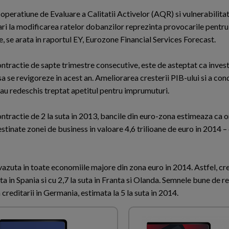
operatiune de Evaluare a Calitatii Activelor (AQR) si vulnerabilitat
ari la modificarea ratelor dobanzilor reprezinta provocarile pentr
, se arata in raportul EY, Eurozone Financial Services Forecast.
ntractie de sapte trimestre consecutive, este de asteptat ca investi
a se revigoreze in acest an. Ameliorarea cresterii PIB-ului si a cond
 au redeschis treptat apetitul pentru imprumuturi.
ntractie de 2 la suta in 2013, bancile din euro-zona estimeaza ca o
stinate zonei de business in valoare 4,6 trilioane de euro in 2014 – 
azuta in toate economiile majore din zona euro in 2014. Astfel, cr
suta in Spania si cu 2,7 la suta in Franta si Olanda. Semnele bune de r
creditarii in Germania, estimata la 5 la suta in 2014.