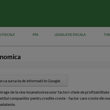
I FISCALE
PFA
LEGISLATIE FISCALA
TVA
onomica
e ca sursa ta de informatii in Google
trage de la sine insanatosirea unor factori-cheie de profitabilitate
titul companiilor pentru credite creste - factor care creste din nou,
natateste.