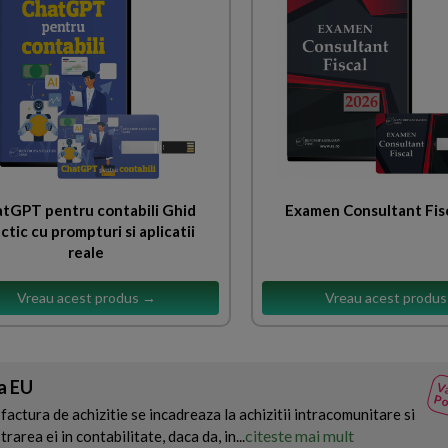
tGPT pentru contabili Ghid
Examen Consultant Fis
ctic cu prompturi si aplicatii
reale
Vreau acest produs →
Vreau acest produ
va EU
Va
Po
factura de achizitie se incadreaza la achizitii intracomunitare si
citeste mai mult
rarea ei in contabilitate, daca da, in...