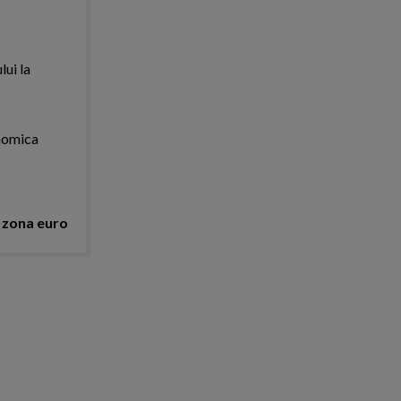
lui la
onomica
e
zona euro