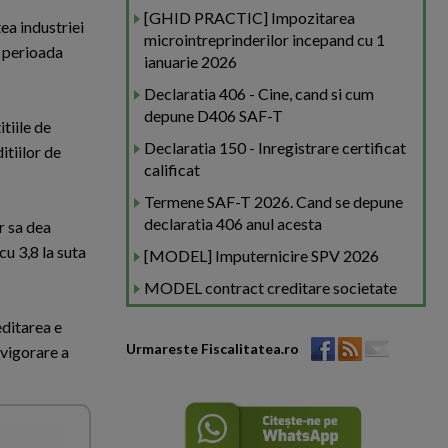
[GHID PRACTIC] Impozitarea
ea industriei
microintreprinderilor incepand cu 1
u perioada
ianuarie 2026
Declaratia 406 - Cine, cand si cum
depune D406 SAF-T
tiile de
Declaratia 150 - Inregistrare certificat
itiilor de
calificat
Termene SAF-T 2026. Cand se depune
declaratia 406 anul acesta
r sa dea
cu 3,8 la suta
[MODEL] Imputernicire SPV 2026
MODEL contract creditare societate
editarea e
Urmareste Fiscalitatea.ro
evigorare a