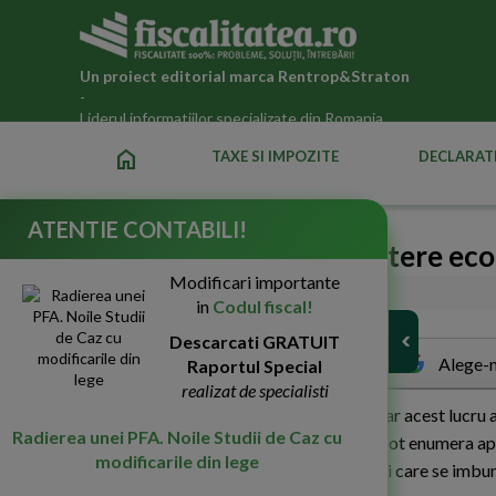
Un proiect editorial marca
Rentrop&Straton
-
Liderul informatiilor specializate din Romania
home
TAXE SI IMPOZITE
DECLARATI
ATENTIE CONTABILI!
Zona euro trece pe crestere ec
Modificari importante
08-Oct-2013
2491
in
Codul fiscal!
Descarcati GRATUIT
Alege-n
Raportul Special
realizat de specialisti
Z
ona euro trece pe crestere economica, iar acest lucru a
Radierea unei PFA. Noile Studii de Caz cu
serviciilor financiare. Printre acestea se pot enumera ape
modificarile din lege
de numerar pentru gospodarii si companii care se imbu