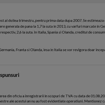
est al doilea trimestru, pentru prima data dupa 2007. Se estimeaza
e generala de pana la 1,7 la suta in 2013, cu varfuri marcate in G
 respectiv, 2,6 la suta. In Italia, Spania si Olanda, creditul de consum
Germania, Franta si Olanda, insa in Italia se vor revigora doar ince
aspunsuri
area din oficiu a inregistrarii in scopuri de TVA cu data de 01.08.2
estre ale acestui an nu au fost evidentiate operatiuni. Mentionez c