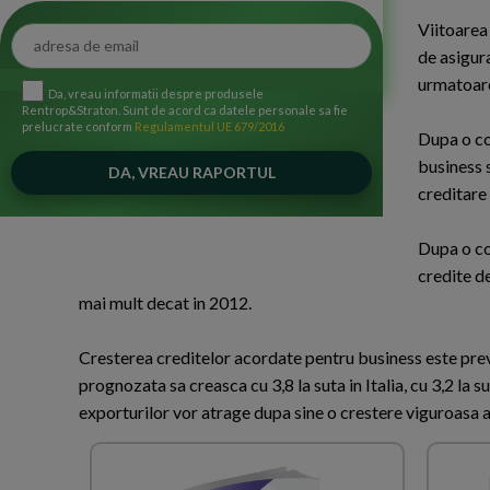
Viitoarea 
de asigur
urmatoare
Da, vreau informatii despre produsele
Rentrop&Straton. Sunt de acord ca datele personale sa fie
prelucrate conform
Regulamentul UE 679/2016
Dupa o co
business s
creditare
Dupa o co
credite de
mai mult decat in 2012.
Cresterea creditelor acordate pentru business este prev
prognozata sa creasca cu 3,8 la suta in Italia, cu 3,2 la 
exporturilor vor atrage dupa sine o crestere viguroasa a 