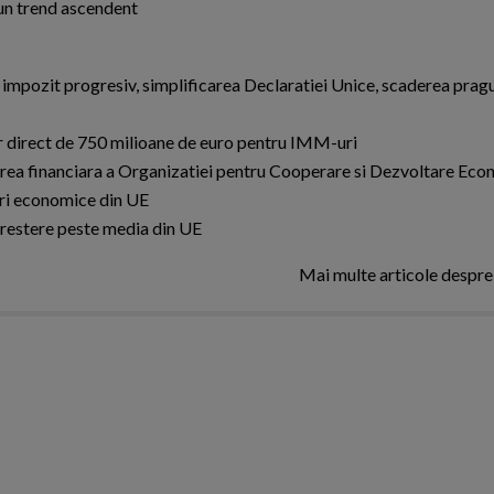
 un trend ascendent
 impozit progresiv, simplificarea Declaratiei Unice, scaderea pragu
r direct de 750 milioane de euro pentru IMM-uri
nerea financiara a Organizatiei pentru Cooperare si Dezvoltare Ec
eri economice din UE
crestere peste media din UE
Mai multe articole despr