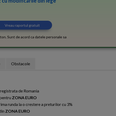
 cu modificarile din lege
ton. Sunt de acord ca datele personale sa
e
Obstacole
inregistrata de Romania
 pentru
ZONA EURO
ima runda la o crestere a preturilor cu 3%
din
ZONA EURO