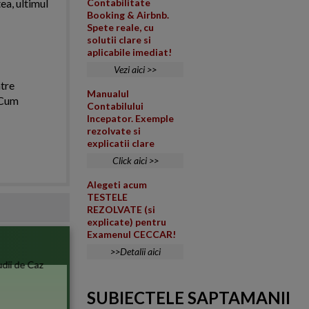
ea, ultimul
Contabilitate
Booking & Airbnb.
Spete reale, cu
solutii clare si
aplicabile imediat!
Vezi aici >>
ntre
Manualul
. Cum
Contabilului
Incepator. Exemple
rezolvate si
explicatii clare
Click aici >>
Alegeti acum
TESTELE
REZOLVATE (si
explicate) pentru
Examenul CECCAR!
>>Detalii aici
SUBIECTELE SAPTAMANII