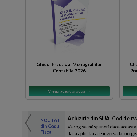
Ghidul Practic al Monografiilor
Cha
Contabile 2026
Pra
Vreau acest produs →
Achizitie din SUA. Cod de t
 de expertul
NOUTATI
odul Fiscal
din Codul
Va rog sa imi spuneti daca aceasta 
Fiscal
daca aplic taxare inversa la inregist