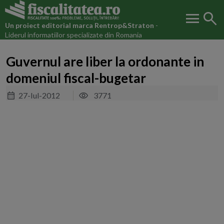
menu
search
Un proiect editorial marca
Rentrop&Straton
-
Liderul informatiilor specializate din Romania
Guvernul are liber la ordonante in
domeniul fiscal-bugetar
27-Iul-2012
3771