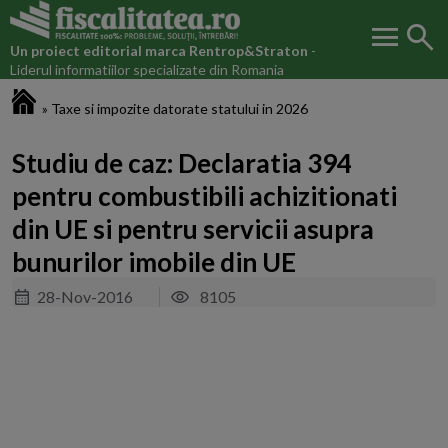
menu
search
Un proiect editorial marca
Rentrop&Straton
-
Liderul informatiilor specializate din Romania
Fiscalitatea.ro
»
Taxe si impozite datorate statului in 2026
Studiu de caz: Declaratia 394
pentru combustibili achizitionati
din UE si pentru servicii asupra
bunurilor imobile din UE
28-Nov-2016
8105