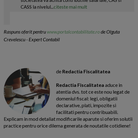
societatea va achita contributiile salariale, CAS si
citeste mai mult
CASS la nivelul...
Raspuns oferit pentru
www.portalcontabilitate.ro
de Olguta
Crevelescu - Expert Contabil
de
Redactia Fiscalitatea
Redactia Fiscalitatea
aduce in
atentia dvs. tot ce este nou legat de
domeniul fiscal: legi, obligatii
declarative, plati, impozite si
facilitati pentru contribuabili.
Explicam in mod detaliat modificarile aparute si oferim solutii
practice pentru orice dilema generata de noutatile cotidiene!