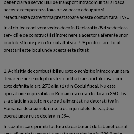
beneficiara a serviciului de transport intracomunitar si daca
aceasta recupereaza taxa pe valoarea adaugata si
refactureaza catre firma prestatoare aceste costuri fara TVA.
In al doilea rand, vom vedea daca in Declaratia 394 se declara
serviciile de constructii si intretinere a acestora aferente unor
imobile situate pe teritoriul altui stat UE pentru care locul
prestarii este locul unde acesta este situat.
1. Achizitia de combustibil nu este o achizitie intracomunitara
deoarece nu se indeplineste conditia transportului asa cum
este definita la art. 273 alin. (1) din Codul fiscal. Nu este
operatiune impozabila in Romania si nu se declara in 390. Tva
s-a platit in statul din care ati alimentat, nu datorati tva in
Romania, deci sumele nu se trec in jurnalele de tva, deci
operatiunea nu se declara in 394.
In cazul in care primiti factura de carburant de la beneficiarul
serviciilor de transport, aceasta se va declara in 394 fiind o