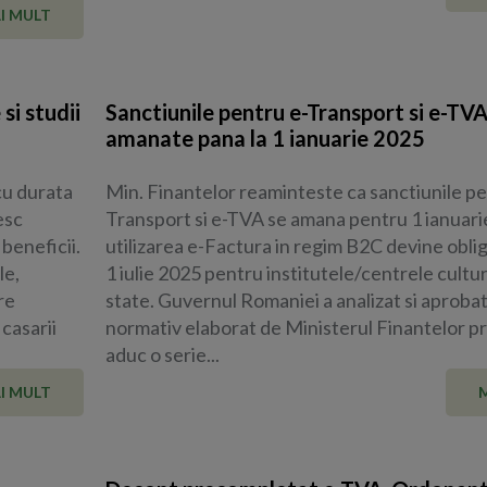
I MULT
si studii
Sanctiunile pentru e-Transport si e-TVA
amanate pana la 1 ianuarie 2025
cu durata
Min. Finantelor reaminteste ca sanctiunile pe
esc
Transport si e-TVA se amana pentru 1 ianuarie
beneficii.
utilizarea e-Factura in regim B2C devine oblig
le,
1 iulie 2025 pentru institutele/centrele cultur
re
state. Guvernul Romaniei a analizat si aprobat
casarii
normativ elaborat de Ministerul Finantelor pr
aduc o serie...
I MULT