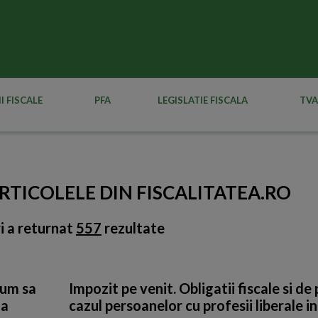
I FISCALE
PFA
LEGISLATIE FISCALA
TVA
ARTICOLELE DIN FISCALITATEA.RO
i
a returnat
557
rezultate
cum sa
Impozit pe venit. Obligatii fiscale si de 
da
cazul persoanelor cu profesii liberale i