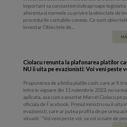
important sa cunoastem indeaproape legislatia 
aferenta si normele cu privire la obiectele de in
procedurile contabile conexe. Ce sunt obiectel
inventar Obiectele de...
MA
Ciolacu renunta la plafonarea platilor ca
NU ii uita pe evazionisti: Voi veni peste v
Propunerea de a limita platile cash, care ar fi tr
intre in vigoare din 11 noiembrie 2023, nu va mai
aplicata, asa cum a anuntat Marcel Ciolacu pe 
oficiala de Facebook. Primul ministru nu ii uita i
evazionisti, care ar putea profita de pe urma ac
situatii: ‘’Voi veni peste voi, va voi scoate de pes