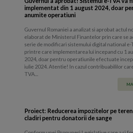
Guvernul a aprobat! Sistemul e-TVA va fi
implementat din 1 august 2024, doar pe
anumite operatiuni
Guvernul Romaniei a analizat si aprobat actul n
elaborat de Ministerul Finantelor prin care se 
serie de modificari sistemului digital national e
printre care implementarea lui incepand cu 1 a
2024, doar pentru operatiunile efectuate ince
iulie 2024. Atentie! In cazul contribuabililor car
TVA...
MA
Proiect: Reducerea impozitelor pe terenu
cladiri pentru donatorii de sange
Conform unei Propuneri Legislative care a si fo