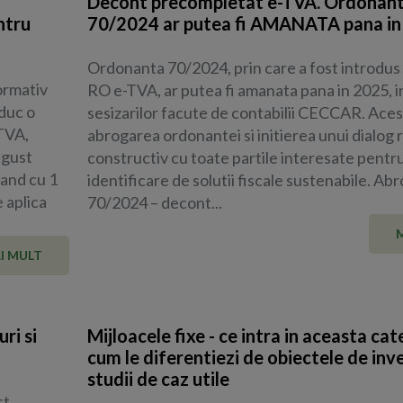
Decont precompletat e-TVA. Ordonan
ntru
70/2024 ar putea fi AMANATA pana in
Ordonanta 70/2024, prin care a fost introdus
ormativ
RO e-TVA, ar putea fi amanata pana in 2025, 
aduc o
sesizarilor facute de contabilii CECCAR. Acest
-TVA,
abrogarea ordonantei si initierea unui dialog r
ugust
constructiv cu toate partile interesate pentr
pand cu 1
identificare de solutii fiscale sustenabile. A
e aplica
70/2024 – decont...
I MULT
ri si
Mijloacele fixe - ce intra in aceasta cat
cum le diferentiezi de obiectele de inve
studii de caz utile
st