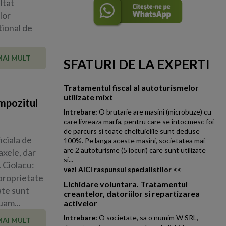
ltat
lor
tional de
MAI MULT
SFATURI DE LA EXPERTI
Tratamentul fiscal al autoturismelor
utilizate mixt
impozitul
Intrebare:
O brutarie are masini (microbuze) cu
care livreaza marfa, pentru care se intocmesc foi
de parcurs si toate cheltuielile sunt deduse
iciala de
100%. Pe langa aceste masini, societatea mai
are 2 autoturisme (5 locuri) care sunt utilizate
axele, dar
si...
. Ciolacu:
vezi AICI raspunsul specialistilor <<
 proprietate
Lichidare voluntara. Tratamentul
ate sunt
creantelor, datoriilor si repartizarea
uam...
activelor
Intrebare:
O societate, sa o numim W SRL,
MAI MULT