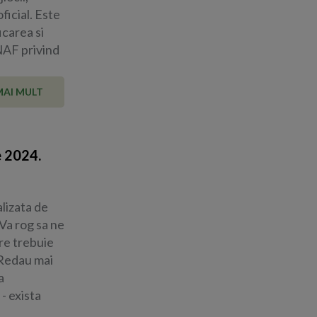
ficial. Este
carea si
NAF privind
MAI MULT
e 2024.
lizata de
 Va rog sa ne
are trebuie
 Redau mai
a
- exista