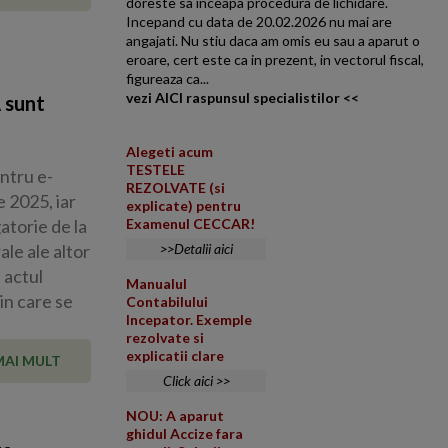
doreste sa inceapa procedura de lichidare.
Incepand cu data de 20.02.2026 nu mai are
angajati. Nu stiu daca am omis eu sau a aparut o
eroare, cert este ca in prezent, in vectorul fiscal,
figureaza ca...
vezi AICI raspunsul specialistilor <<
 sunt
Alegeti acum
TESTELE
ntru e-
REZOLVATE (si
 2025, iar
explicate) pentru
atorie de la
Examenul CECCAR!
ale ale altor
>>Detalii aici
 actul
Manualul
in care se
Contabilului
Incepator. Exemple
rezolvate si
explicatii clare
MAI MULT
Click aici >>
NOU: A aparut
ghidul Accize fara