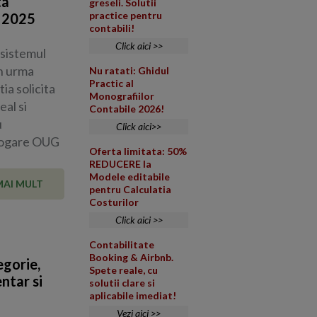
ta
greseli. Solutii
practice pentru
 2025
contabili!
Click aici >>
 sistemul
in urma
Nu ratati: Ghidul
Practic al
ia solicita
Monografiilor
eal si
Contabile 2026!
u
Click aici>>
brogare OUG
Oferta limitata: 50%
REDUCERE la
Modele editabile
MAI MULT
pentru Calculatia
Costurilor
Click aici >>
Contabilitate
Booking & Airbnb.
egorie,
Spete reale, cu
ntar si
solutii clare si
aplicabile imediat!
Vezi aici >>