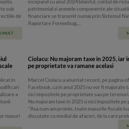
pozite.
incepand cu anul 2024 bilantul, contul de rezu
ate sub
patrimonial si anexele componente ale situatii
ectiile de
financiare se transmit numai prin Sistemul Na
Raportare Forexebug,...
I MULT
iul
Ciolacu: Nu majoram taxe in 2025, iar 
scale
pe proprietate va ramane acelasi
icat in
Marcel Ciolacu a anuntat recent, pe pagina of
odificari
Facebook, ca in anul 2025 nu vor fi majorate t
alizare a
nici impozitele pe proprietate sau pe terenuri
iunii
Nu majoram taxe in 2025 si nici impozitele pe
‘’Asa cum am promis, toate masurile fiscale lu
or masuri
discutate cu mediul de afaceri, de la care prel