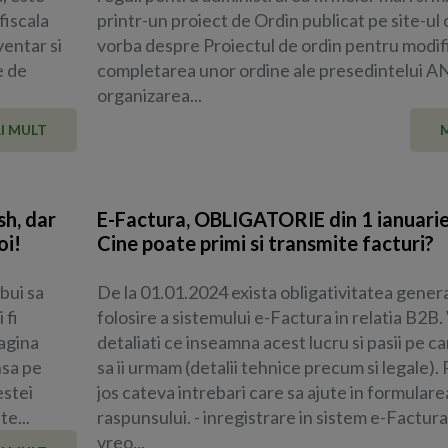
fiscala
printr-un proiect de Ordin publicat pe site-ul o
ventar si
vorba despre Proiectul de ordin pentru modifi
e de
completarea unor ordine ale presedintelui A
organizarea...
I MULT
sh, dar
E-Factura, OBLIGATORIE din 1 ianuari
oi!
Cine poate primi si transmite facturi?
ebui sa
De la 01.01.2024 exista obligativitatea genera
 fi
folosire a sistemului e-Factura in relatia B2B.
pagina
detaliati ce inseamna acest lucru si pasii pe c
nsa pe
sa ii urmam (detalii tehnice precum si legale).
estei
jos cateva intrebari care sa ajute in formulare
te...
raspunsului. - inregistrare in sistem e-Factura 
vreo...