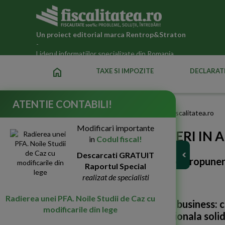
Un proiect editorial marca
Rentrop&Straton
-
Liderul informatiilor specializate din Romania
home
TAXE SI IMPOZITE
DECLARATI
ATENTIE CONTABILI!
Fiscalitatea.ro
Stiri despre Propuneri in articolele din Fiscalitatea.ro
Modificari importante
STIRI DESPRE PROPUNERI IN 
in
Codul fiscal!
Descarcati GRATUIT
Cautarea in Fiscalitatea.ro dupa
propuner
Raportul Special
realizat de specialisti
Radierea unei PFA. Noile Studii de Caz cu
Eticheta in corespondenta de business: 
modificarile din lege
construiesti o imagine profesionala soli