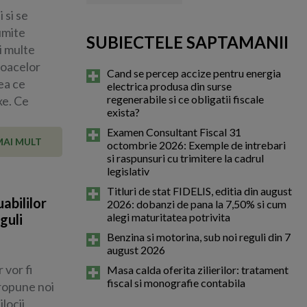
 si se
umite
SUBIECTELE SAPTAMANII
i multe
jloacelor
Cand se percep accize pentru energia
ea ce
electrica produsa din surse
regenerabile si ce obligatii fiscale
xe. Ce
exista?
Examen Consultant Fiscal 31
MAI MULT
octombrie 2026: Exemple de intrebari
si raspunsuri cu trimitere la cadrul
legislativ
Titluri de stat FIDELIS, editia din august
abililor
2026: dobanzi de pana la 7,50% si cum
alegi maturitatea potrivita
guli
Benzina si motorina, sub noi reguli din 7
august 2026
 vor fi
Masa calda oferita zilierilor: tratament
fiscal si monografie contabila
propune noi
locii,