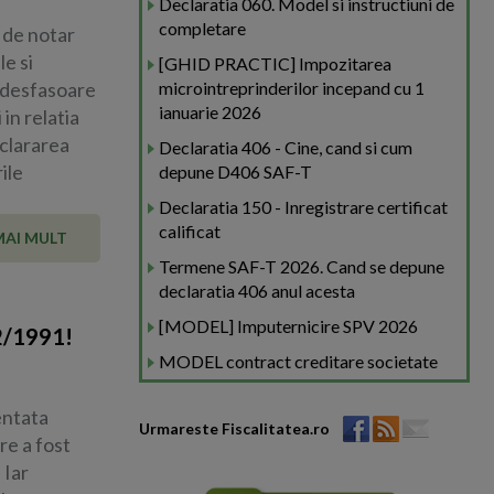
Declaratia 060. Model si instructiuni de
completare
 de notar
le si
[GHID PRACTIC] Impozitarea
a desfasoare
microintreprinderilor incepand cu 1
ianuarie 2026
 in relatia
eclararea
Declaratia 406 - Cine, cand si cum
ile
depune D406 SAF-T
Declaratia 150 - Inregistrare certificat
calificat
MAI MULT
Termene SAF-T 2026. Cand se depune
declaratia 406 anul acesta
[MODEL] Imputernicire SPV 2026
82/1991!
MODEL contract creditare societate
entata
Urmareste Fiscalitatea.ro
re a fost
 Iar