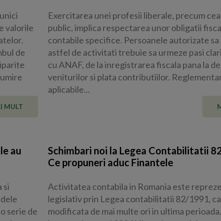
munici
Exercitarea unei profesii liberale, precum cea
 valorile
public, implica respectarea unor obligatii fisca
atelor.
contabile specifice. Persoanele autorizate s
mbul de
astfel de activitati trebuie sa urmeze pasi clari
iparite
cu ANAF, de la inregistrarea fiscala pana la d
tumire
veniturilor si plata contributiilor. Reglementar
aplicabile...
I MULT
le au
Schimbari noi la Legea Contabilitatii 
Ce propuneri aduc Finantele
 si
Activitatea contabila in Romania este reprez
idele
legislativ prin Legea contabilitatii 82/1991, ca
 o serie de
modificata de mai multe ori in ultima perioada.