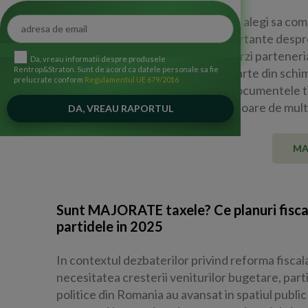
In relatiile de afaceri, modul in care alegi sa co
transmite partenerilor detalii importante despre
tale si despre atentia pe care o acorzi parteneri
Da, vreau informatii despre produsele
Rentrop&Straton. Sunt de acord ca datele personale sa fie
Desi digitalizarea a preluat mare parte din schi
prelucrate conform
Regulamentul UE 679/2016
informatii, interactiunile fizice si documentele t
raman repere de incredere. O scrisoare de mul
scrisa de...
MA
Sunt MAJORATE taxele? Ce planuri fisca
partidele in 2025
In contextul dezbaterilor privind reforma fiscala
necesitatea cresterii veniturilor bugetare, part
politice din Romania au avansat in spatiul public