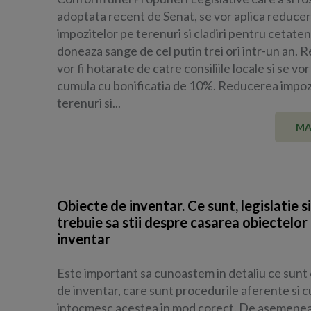
adoptata recent de Senat, se vor aplica reduceri
impozitelor pe terenuri si cladiri pentru cetaten
doneaza sange de cel putin trei ori intr-un an. 
vor fi hotarate de catre consiliile locale si se vo
cumula cu bonificatia de 10%. Reducerea impoz
terenuri si...
MA
Obiecte de inventar. Ce sunt, legislatie si
trebuie sa stii despre casarea obiectelor
inventar
Este important sa cunoastem in detaliu ce sunt
de inventar, care sunt procedurile aferente si 
intocmesc acestea in mod corect. De asemenea