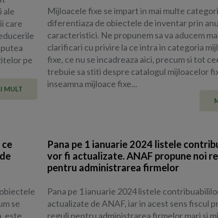
Mijloacele fixe se impart in mai multe categorii
 ale
diferentiaza de obiectele de inventar prin an
ii care
caracteristici. Ne propunem sa va aducem ma
Reducerile
clarificari cu privire la ce intra in categoria mi
r putea
fixe, ce nu se incadreaza aici, precum si tot ce
itelor pe
trebuie sa stiti despre catalogul mijloacelor fi
inseamna mijloace fixe...
I MULT
 ce
Pana pe 1 ianuarie 2024 listele contribu
 de
vor fi actualizate. ANAF propune noi re
pentru administrarea firmelor
 obiectele
Pana pe 1 ianuarie 2024 listele contribuabililor
cum se
actualizate de ANAF, iar in acest sens fiscul 
, este
reguli pentru administrarea firmelor mari si mij