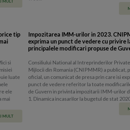
I MULT
rice tip
Impozitarea IMM-urilor in 2023. CNIP
 mai
exprima un punct de vedere cu privire l
principalele modificari propuse de Guv
ici si
Consiliului National al Intreprinderilor Private
misiei
Mijlocii din Romania (CNIPMMR) a publicat, p
buie luate
oficial, un comunicat de presa prin care isi ex
mele
punct de vedere referitor la toate modificari
re ele
de Guvern in privinta impozitarii IMM-urilor d
a mai
1. Dinamica incasarilor la bugetul de stat 2020:
I MULT