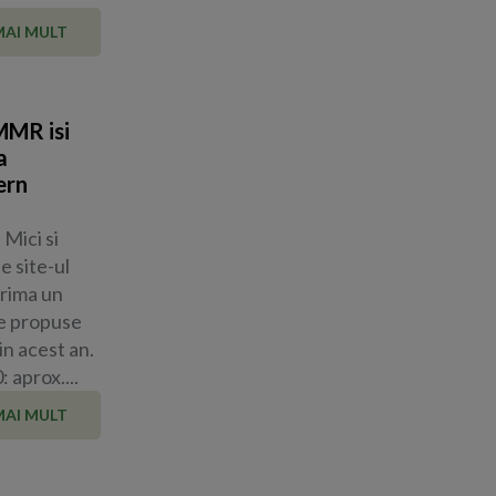
MAI MULT
MMR isi
a
ern
 Mici si
e site-ul
prima un
le propuse
in acest an.
 aprox....
MAI MULT