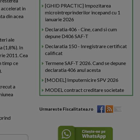
cresterea
[GHID PRACTIC] Impozitarea
a accelerat in
microintreprinderilor incepand cu 1
ata din acea
ianuarie 2026
Declaratia 406 - Cine, cand si cum
depune D406 SAF-T
teri ale
Declaratia 150 - Inregistrare certificat
a (1,8%). In
calificat
arie 2011. Cea
n timp ce
Termene SAF-T 2026. Cand se depune
declaratia 406 anul acesta
.
[MODEL] Imputernicire SPV 2026
trecut a
MODEL contract creditare societate
Uniunea
Urmareste Fiscalitatea.ro
uprind