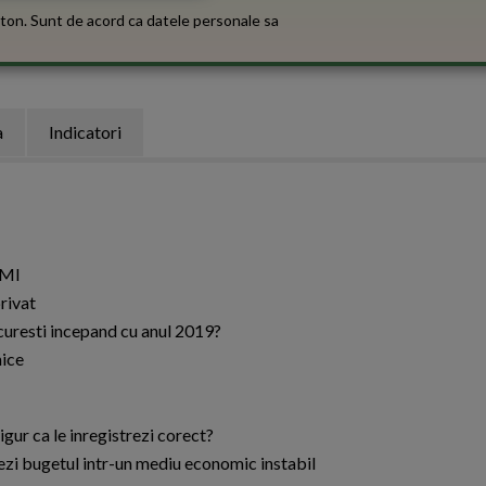
ton. Sunt de acord ca datele personale sa
a
Indicatori
FMI
privat
ucuresti incepand cu anul 2019?
mice
igur ca le inregistrezi corect?
zezi bugetul intr-un mediu economic instabil