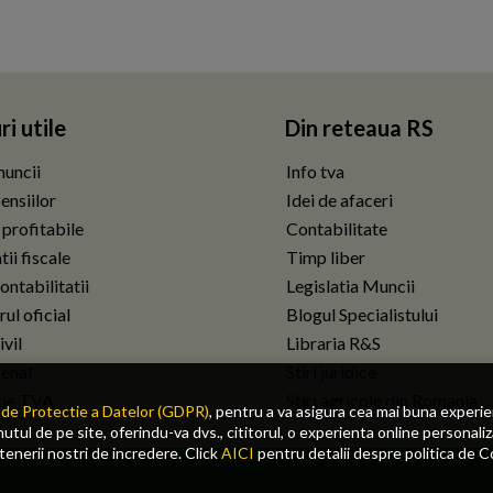
ri utile
Din reteaua RS
uncii
Info tva
ensiilor
Idei de afaceri
 profitabile
Contabilitate
ii fiscale
Timp liber
ontabilitatii
Legislatia Muncii
ul oficial
Blogul Specialistului
vil
Libraria R&S
enal
Stiri juridice
tie TVA
Stiri agricole din Romania
de Protectie a Datelor (GDPR)
, pentru a va asigura cea mai buna experi
tul de pe site, oferindu-va dvs., cititorul, o experienta online personaliz
rtenerii nostri de incredere. Click
AICI
pentru detalii despre politica de C