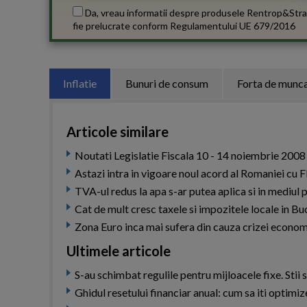
Da, vreau informatii despre produsele Rentrop&Stra
fie prelucrate conform
Regulamentului UE 679/2016
Inflatie
Bunuri de consum
Forta de munc
Articole similare
Noutati Legislatie Fiscala 10 - 14 noiembrie 2008
Astazi intra in vigoare noul acord al Romaniei cu 
TVA-ul redus la apa s-ar putea aplica si in mediul 
Cat de mult cresc taxele si impozitele locale in B
Zona Euro inca mai sufera din cauza crizei econo
Ultimele articole
S-au schimbat regulile pentru mijloacele fixe. Stii s
Ghidul resetului financiar anual: cum sa iti optimi