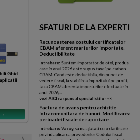
SFATURI DE LA EXPERTI
Recunoasterea costului certificatelor
CBAM aferent marfurilor importate.
Deductibilitate
Intrebare:
Suntem importator de otel, produs
care in anul 2026 este supus taxei pe carbon
ili Ghid
CBAM. Cand este deductibila, din punct de
aplicatii
vedere fiscal, la stabilirea impozitului pe profit,
taxa CBAM aferenta importurilor efectuate in
anul 2026,...
vezi AICI raspunsul specialistilor <<
Factura de avans pentru achizitie
intracomunitara de bunuri. Modificarea
s →
perioadei fiscale de raportare
Intrebare:
Va rog sa ma ajutati cu o clarificare
privind aplicarea prevederilor Codului fiscal
Efectul asupra punctajul