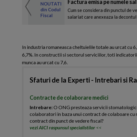
Factura emisa pe numele sal
 de expertul
NOUTATI
odul Fiscal
din Codul
Cum se considera din punctul de ved
Fiscal
salariat care anexeaza la decontul 
In industria romaneasca cheltuielile totale au urcat cu 6,
6,7%. In constructii si sectorul serviciilor, toti indicato
munca au urcat cu 7,6.
Sfaturi de la Experti - Intrebari si R
Contracte de colaborare medici
Intrebare:
O ONG presteaza servicii stomatologice. 
colaboratori in baza unui contract de colaboare cu 
contract din punct de vedere fiscal?
vezi AICI raspunsul specialistilor
<<