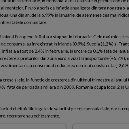
inflatiei in februarie, in Romania, a fost cauzate in primul rand de 
 alimentelor. Fin.ro a scris ca inflatia anualizata din tara noastra s-
doua luna din an, de la 6,99% in ianuarie, de asemenea cea mai ridic
intre statele comunitare.
 Uniunii Europene, inflatia a stagnat in februarie. Cele mai mici cres
 de consum s-au inregistrat in Irlanda (0,9%), Suedia (1,2%) si Frant
 inflatia a fost de 2,4% in februarie, in urcare cu 0,1% fata de ianu
restere a preturilor din zona euro a vizat transporturile (+5,7%), i
e vestimentare au consemnat reducerea cea mai consistenta (-2,6%)
cresc si ele. In functie de cresterea din ultimul trimestru al anului 
,4%, fata de perioada similara din 2009, Romania ocupa locul 2 in 
includ cheltuielile legate de salarii si pe cele nonsalariale, dar nu c
care, recrutare sau echipamente.