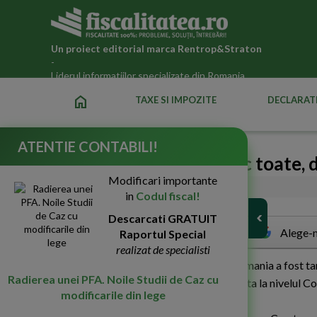
Un proiect editorial marca
Rentrop&Straton
-
Liderul informatiilor specializate din Romania
home
TAXE SI IMPOZITE
DECLARATI
ATENTIE CONTABILI!
In Romania se scumpesc toate, d
Modificari importante
17-Mar-2011
3254
in
Codul fiscal!
Descarcati GRATUIT
Alege-n
Raportul Special
realizat de specialisti
U
n raport al Eurostat releva faptul ca Romania a fost t
Radierea unei PFA. Noile Studii de Caz cu
(7,6%) in luna februarie. Media inregistrata la nivelul C
modificarile din lege