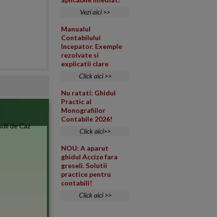
Vezi aici >>
Manualul
Contabilului
Incepator. Exemple
rezolvate si
explicatii clare
Click aici >>
Nu ratati: Ghidul
Practic al
Monografiilor
Contabile 2026!
Click aici>>
NOU: A aparut
ghidul Accize fara
greseli. Solutii
practice pentru
contabili!
Click aici >>