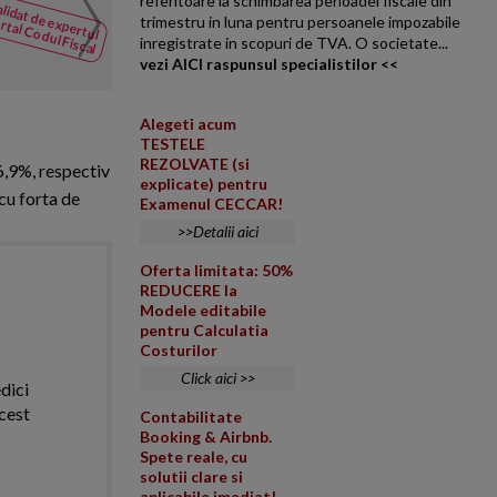
referitoare la schimbarea perioadei fiscale din
lidat de expertul
NOUTATI
conditii speciale de munc
rtal Codul Fiscal
trimestru in luna pentru persoanele impozabile
din Codul
inregistrate in scopuri de TVA. O societate...
In cazul unui proces in care pa
Fiscal
vezi AICI raspunsul specialistilor <<
angajatorul (RNP Romsilva/Dir
Alegeti acum
TESTELE
REZOLVATE (si
 6,9%, respectiv
explicate) pentru
 cu forta de
Examenul CECCAR!
>>Detalii aici
Oferta limitata: 50%
REDUCERE la
Modele editabile
pentru Calculatia
Costurilor
Click aici >>
dici
cest
Contabilitate
Booking & Airbnb.
Spete reale, cu
solutii clare si
aplicabile imediat!