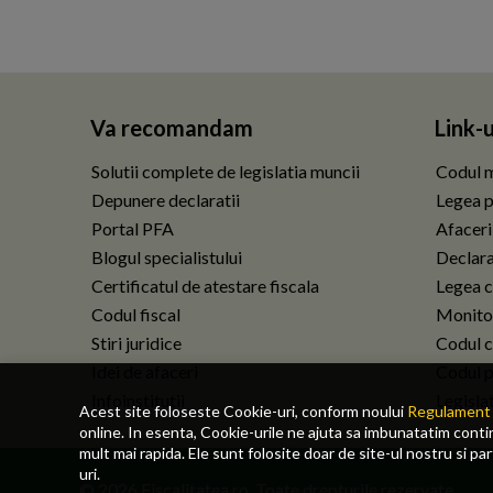
Va recomandam
Link-u
Solutii complete de legislatia muncii
Codul m
Depunere declaratii
Legea p
Portal PFA
Afaceri
Blogul specialistului
Declarat
Certificatul de atestare fiscala
Legea c
Codul fiscal
Monitor
Stiri juridice
Codul ci
Idei de afaceri
Codul p
Infoinstitutii
Legisla
Acest site foloseste Cookie-uri, conform noului
Regulament 
online. In esenta, Cookie-urile ne ajuta sa imbunatatim continu
mult mai rapida. Ele sunt folosite doar de site-ul nostru si pa
uri.
© 2026 Fiscalitatea.ro. Toate drepturile rezervate.