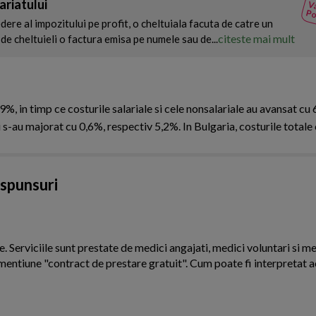
ariatului
Va
Po
ere al impozitului pe profit, o cheltuiala facuta de catre un
citeste mai mult
de cheltuieli o factura emisa pe numele sau de...
9%, in timp ce costurile salariale si cele nonsalariale au avansat cu
rii s-au majorat cu 0,6%, respectiv 5,2%. In Bulgaria, costurile totale
aspunsuri
Serviciile sunt prestate de medici angajati, medici voluntari si me
mentiune "contract de prestare gratuit". Cum poate fi interpretat a