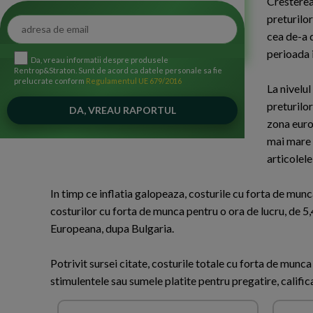
Cresterea 
preturilor
cea de-a 
perioada 
Da, vreau informatii despre produsele
Rentrop&Straton. Sunt de acord ca datele personale sa fie
prelucrate conform
Regulamentul UE 679/2016
La nivelul
preturilor
zona euro,
mai mare c
articolel
In timp ce inflatia galopeaza, costurile cu forta de munca 
costurilor cu forta de munca pentru o ora de lucru, de 5
Europeana, dupa Bulgaria.
Potrivit sursei citate, costurile totale cu forta de munca 
stimulentele sau sumele platite pentru pregatire, califi