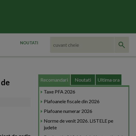
NOUTATI
Recomandari
Noutati
Ultima ora
 de
Taxe PFA 2026
Plafoanele fiscale din 2026
Plafoane numerar 2026
Norme de venit 2026. LISTELE pe
judete
roiect de ordin