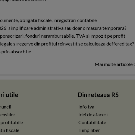
mente, obligatii fiscale, inregistrari contabile
2026: simplificare administrativa sau doar o masura temporara?
ponsorizari, fonduri nerambursabile, TVA si impozit pe profit
gale si rezerve din profitul reinvestit se calculeaza deffered tax?
 prin absorbtie
Mai multe articole
ri utile
Din reteaua RS
uncii
Info tva
ensiilor
Idei de afaceri
 profitabile
Contabilitate
ii fiscale
Timp liber