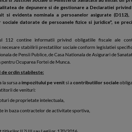
litatea de depunere si de gestionare a Declaratiei privind 
venit si evidenta nominala a persoanelor asigurate (D112),
r sociale datorate de persoanele fizice si juridice", se prec
l 112 contine informatii privind obligatiile fiscale ale contr
 necesare stabilirii prestatiilor sociale conform legislatiei specif
onala de Pensii Publice, de Casa Nationala de Asigurari de Sanatat
 pentru Ocuparea Fortei de Munca.
 de ordin stabileste:
a la sursa a
impozitului pe venit
si a
contributiilor sociale
obliga
titorii de venituri:
pturi de proprietate intelectuala,
te in baza contractelor de activitate sportiva,
titlurilor II ?i III sau Legii nr. 170/2016.