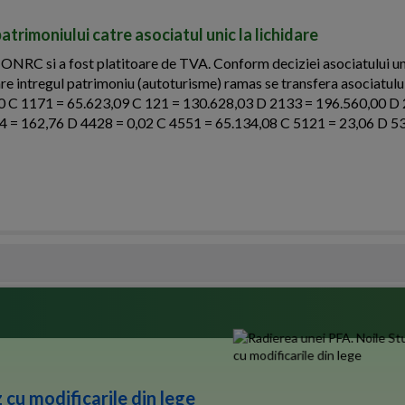
patrimoniului catre asociatul unic la lichidare
 ONRC si a fost platitoare de TVA. Conform deciziei asociatului un
idare intregul patrimoniu (autoturisme) ramas se transfera asociatului
00 C 1171 = 65.623,09 C 121 = 130.628,03 D 2133 = 196.560,00 D
4 = 162,76 D 4428 = 0,02 C 4551 = 65.134,08 C 5121 = 23,06 D 5
 cu modificarile din lege