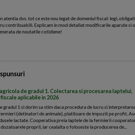
n atentia dvs. tot ce este nou legat de domeniul fiscal: legi, obligati
ntru contribuabili. Explicam in mod detaliat modificarile aparute si o
enerata de noutatile cotidiene!
aspunsuri
agricola de gradul 1. Colectarea si procesarea laptelui,
 fiscale aplicabile in 2026
 gradul 1 si dorim sa stim daca procedura de lucru si interpretarea
ermieri (detinatori de animale), platitoare de impozit pe profit. As
dusele lactate. Cooperativa preia laptele de la fermierii cooperator
 dozatoarele proprii, iar cealalta o foloseste la producerea de...