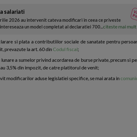
a salariati
Va
Po
lie 2026 au intervenit cateva modificari in ceea ce priveste
citeste mai mult
intereseaza un model completat al declaratiei 700...
larare si plata a contributiilor sociale de sanatate pentru persoa
it, prevazute la art. 60 din
Codul fiscal
;
tii lunare a sumelor privind acordarea de burse private, precum si p
au 3,5% din impozit, de catre platitorul de venit;
it modificarilor aduse legislatiei specifice, se mai arata in
comuni