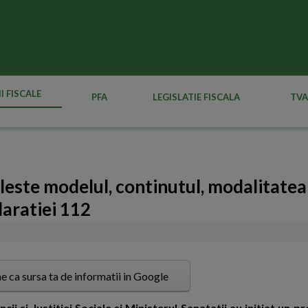
I FISCALE
PFA
LEGISLATIE FISCALA
TVA
leste modelul, continutul, modalitatea
laratiei 112
e ca sursa ta de informatii in Google
ii si Justitiei Sociale si Ministerul Sanatatii au initiat un p