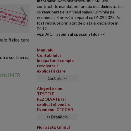
Intrebare:
Administratora unui SRL are
contract de mandat pe functia de administrator,
Creditarea societatii de 
lidat de expertul
cu remuneratie la nivelul salariului minim pe
NOUTATI
lichidare
rtal Codul Fiscal
economie, 8 ore/zi, incepand cu 01.09.2025. Au
din Codul
O societate platitoare de impo
fost retinute prin stat de plata si declarate in
Fiscal
pierdere contabila in suma de 1
D112...
vezi AICI raspunsul specialistilor <<
nele fizice care
Manualul
Contabilului
entru sustinerea
Incepator. Exemple
rezolvate si
explicatii clare
catul MFP
.
Click aici >>
Alegeti acum
TESTELE
REZOLVATE (si
explicate) pentru
Examenul CECCAR!
>>Detalii aici
Nu ratati: Ghidul