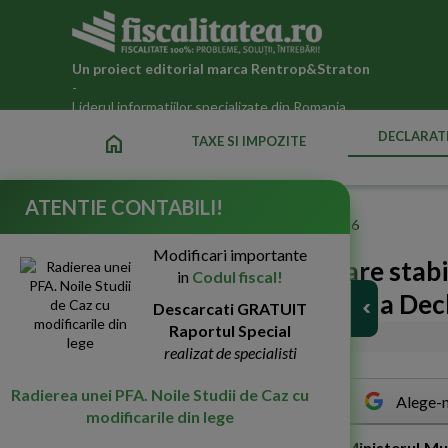
Un proiect editorial marca
Rentrop&Straton
-
Liderul informatiilor specializate din Romania
DECLARATI
home
TAXE SI IMPOZITE
ATENTIE CONTABILI!
Fiscalitatea.ro
»
Declaratii fiscale ANAF actualizate 2026
Modificari importante
MFP: Proiect de ordin care stabi
in
Codul fiscal!
depunere si de gestionare a Dec
Descarcati GRATUIT
Raportul Special
02-Mai-2018
2388
realizat de specialisti
Radierea unei PFA. Noile Studii de Caz cu
Alege-n
modificarile din lege
M
inisterul Finantelor Publice (MFP), Ministerul Munc