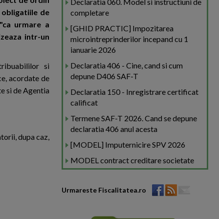
Declaratia 060. Model si instructiuni de
obligatiile de
completare
 "ca urmare a
[GHID PRACTIC] Impozitarea
izeaza intr-un
microintreprinderilor incepand cu 1
ianuarie 2026
Declaratia 406 - Cine, cand si cum
ibuabililor si
depune D406 SAF-T
ice, acordate de
e si de Agentia
Declaratia 150 - Inregistrare certificat
calificat
Termene SAF-T 2026. Cand se depune
declaratia 406 anul acesta
torii, dupa caz,
[MODEL] Imputernicire SPV 2026
MODEL contract creditare societate
Urmareste Fiscalitatea.ro