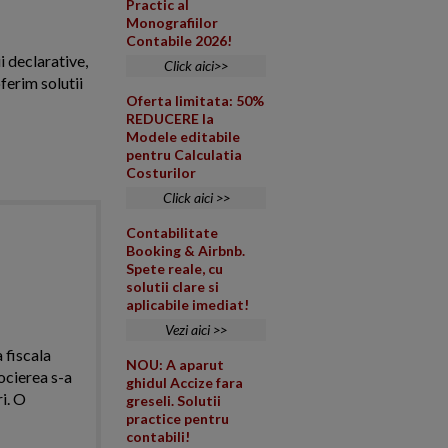
Practic al
Monografiilor
Contabile 2026!
i declarative,
Click aici>>
ferim solutii
Oferta limitata: 50%
REDUCERE la
Modele editabile
pentru Calculatia
Costurilor
Click aici >>
Contabilitate
Booking & Airbnb.
Spete reale, cu
solutii clare si
aplicabile imediat!
Vezi aici >>
 fiscala
NOU: A aparut
ocierea s-a
ghidul Accize fara
i. O
greseli. Solutii
practice pentru
contabili!