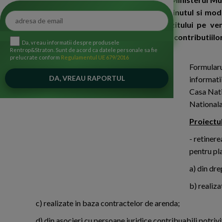
comun care stabileste modelul, continutul si moda
plata a contributiilor sociale, impozitului pe 
modificarilor legislative in domeniul contributiilo
Da, vreau informatii despre produsele
comunicat MFP.
Rentrop&Straton. Sunt de acord ca datele personale sa fie
prelucrate conform
Regulamentul UE 679/2016
Formularu
informatii
Casa Nati
Nationala
Proiectul
- retinere
pentru pla
a) din dre
b) realiza
c) realizate in baza contractelor de arenda;
d) din asocieri cu persoane juridice contribuabili potrivit 