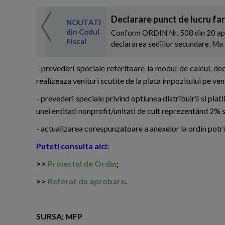
Declarare punct de lucru far
 de expertul
NOUTATI
odul Fiscal
din Codul
Conform ORDIN Nr. 508 din 20 apri
Fiscal
declararea sediilor secundare. Ma 
- prevederi speciale referitoare la modul de calcul, dec
realizeaza venituri scutite de la plata impozitului pe ven
- prevederi speciale privind optiunea distribuirii si pla
unei entitati nonprofit/unitati de cult reprezentând 2% s
- actualizarea corespunzatoare a anexelor la ordin potriv
Puteti consulta aici:
>>
Proiectul de Ordin
;
>>
Referat de aprobare
.
SURSA: MFP