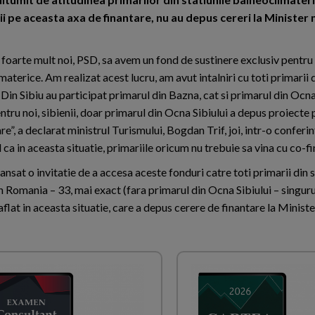
tii pe aceasta axa de finantare, nu au depus cereri la Minister 
 foarte mult noi, PSD, sa avem un fond de sustinere exclusiv pentru 
aterice. Am realizat acest lucru, am avut intalniri cu toti primarii 
. Din Sibiu au participat primarul din Bazna, cat si primarul din Ocna
ntru noi, sibienii, doar primarul din Ocna Sibiului a depus proiecte
re”, a declarat ministrul Turismului, Bogdan Trif, joi, intr-o conferi
ca in aceasta situatie, primariile oricum nu trebuie sa vina cu co-fi
ansat o invitatie de a accesa aceste fonduri catre toti primarii din s
n Romania – 33, mai exact (fara primarul din Ocna Sibiului – singuru
lat in aceasta situatie, care a depus cerere de finantare la Ministe