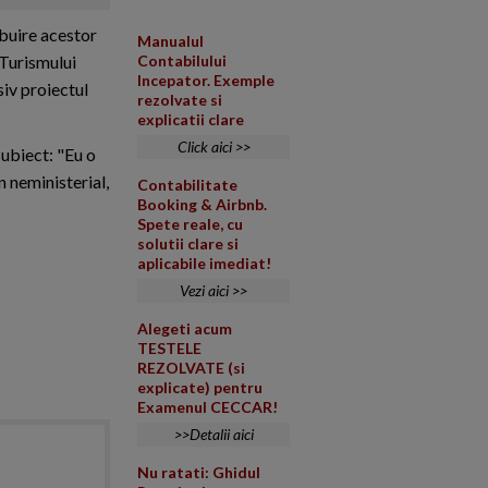
ibuire acestor
Manualul
 Turismului
Contabilului
Incepator. Exemple
siv proiectul
rezolvate si
explicatii clare
Click aici >>
subiect: "Eu o
n neministerial,
Contabilitate
Booking & Airbnb.
Spete reale, cu
solutii clare si
aplicabile imediat!
Vezi aici >>
Alegeti acum
TESTELE
REZOLVATE (si
explicate) pentru
Examenul CECCAR!
>>Detalii aici
Nu ratati: Ghidul