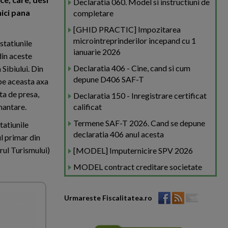
Declaratia 060. Model si instructiuni de
nici pana
completare
[GHID PRACTIC] Impozitarea
microintreprinderilor incepand cu 1
statiunile
ianuarie 2026
din aceste
Declaratia 406 - Cine, cand si cum
 Sibiului. Din
depune D406 SAF-T
 pe aceasta axa
nta de presa,
Declaratia 150 - Inregistrare certificat
nantare.
calificat
Termene SAF-T 2026. Cand se depune
tatiunile
declaratia 406 anul acesta
l primar din
rul Turismului)
[MODEL] Imputernicire SPV 2026
MODEL contract creditare societate
Urmareste Fiscalitatea.ro