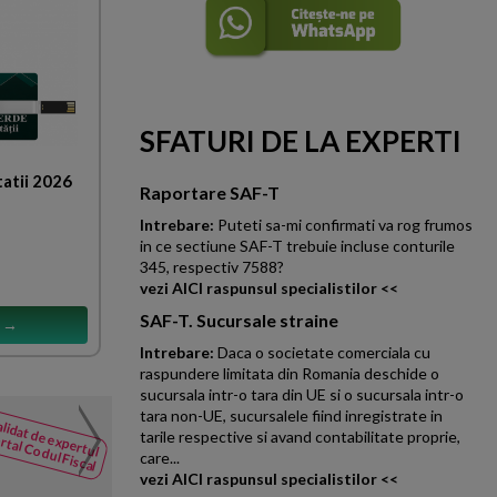
SFATURI DE LA EXPERTI
tatii 2026
Raportare SAF-T
Intrebare:
Puteti sa-mi confirmati va rog frumos
in ce sectiune SAF-T trebuie incluse conturile
345, respectiv 7588?
vezi AICI raspunsul specialistilor <<
SAF-T. Sucursale straine
s →
Intrebare:
Daca o societate comerciala cu
raspundere limitata din Romania deschide o
sucursala intr-o tara din UE si o sucursala intr-o
tara non-UE, sucursalele fiind inregistrate in
Dividende din Italia
lidat de expertul
NOUTATI
tarile respective si avand contabilitate proprie,
rtal Codul Fiscal
din Codul
Societate din ITALIA am scris 
care...
Fiscal
nu plateste impozitele direct pe
vezi AICI raspunsul specialistilor <<