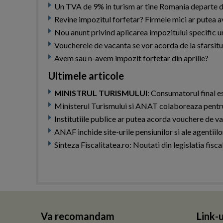
Un TVA de 9% in turism ar tine Romania departe 
Revine impozitul forfetar? Firmele mici ar putea a
Nou anunt privind aplicarea impozitului specific un
Voucherele de vacanta se vor acorda de la sfarsitul 
Avem sau n-avem impozit forfetar din aprilie?
Ultimele articole
MINISTRUL TURISMULUI
: Consumatorul final e
Ministerul Turismului si ANAT colaboreaza pentru
Institutiile publice ar putea acorda vouchere de va
ANAF inchide site-urile pensiunilor si ale agentiilo
Sinteza Fiscalitatea.ro: Noutati din legislatia fisc
Va recomandam
Link-u