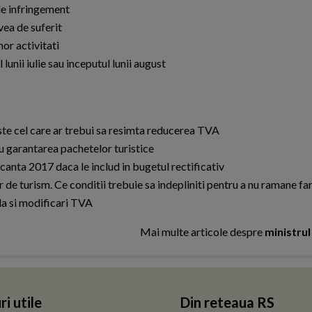
de infringement
vea de suferit
or activitati
lunii iulie sau inceputul lunii august
ste cel care ar trebui sa resimta reducerea TVA
 garantarea pachetelor turistice
canta 2017 daca le includ in bugetul rectificativ
r de turism. Ce conditii trebuie sa indepliniti pentru a nu ramane far
ala si modificari TVA
Mai multe articole despre
ministrul
ri utile
Din reteaua RS