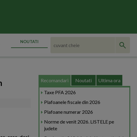
NOUTATI
Recomandari
Noutati
Ultima ora
n
Taxe PFA 2026
Plafoanele fiscale din 2026
Plafoane numerar 2026
Norme de venit 2026. LISTELE pe
judete
ce, care, desi