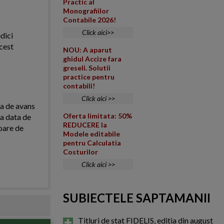
Practic al
Monografiilor
Contabile 2026!
Click aici>>
dici
cest
NOU: A aparut
ghidul Accize fara
greseli. Solutii
practice pentru
contabili!
Click aici >>
ra de avans
Oferta limitata: 50%
La data de
REDUCERE la
loare de
Modele editabile
pentru Calculatia
Costurilor
Click aici >>
SUBIECTELE SAPTAMANII
Titluri de stat FIDELIS, editia din august