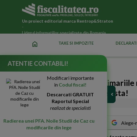
Un proiect editorial marca
Rentrop&Straton
-
Liderul informatiilor specializate din Romania
home
TAXE SI IMPOZITE
DECLARATI
ATENTIE CONTABILI!
Fiscalitatea.ro
»
Noutati fiscale 2026
Modificari importante
Ministrul Turismului: Primariile 
in
Codul fiscal!
statiunile balneo. Bani exista!
Descarcati GRATUIT
Raportul Special
23-Aug-2019
1942
realizat de specialisti
Radierea unei PFA. Noile Studii de Caz cu
Alege-n
modificarile din lege
M
inistrul Turismului, Bogdan Trif, este foarte nemu