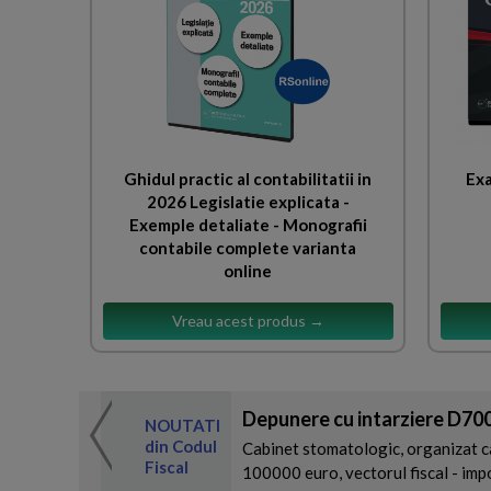
Ghidul practic al contabilitatii in
Exa
2026 Legislatie explicata -
Exemple detaliate - Monografii
contabile complete varianta
online
Vreau acest produs →
 de expertul
Depunere cu intarziere D700
odul Fiscal
NOUTATI
din Codul
Cabinet stomatologic, organizat ca
Fiscal
100000 euro, vectorul fiscal - impoz