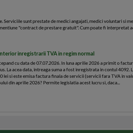
Serviciile sunt prestate de medici angajati, medici voluntari si me
mentiune "contract de prestare gratuit". Cum poate fi interpretat a
terior inregistrarii TVA in regim normal
epand cu data de 07.07.2026. In luna aprilie 2026 a primit o factu
lus. La acea data, intreaga suma a fost inregistrata in contul 4092. 
lei si este emisa factura finala de servicii (servicii fara TVA in va
ui din aprilie 2026? Permite legislatia acest lucru si, daca...