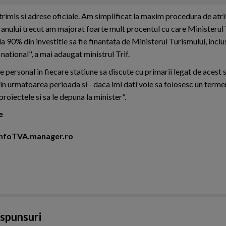
 trimis si adrese oficiale. Am simplificat la maxim procedura de atr
l anului trecut am majorat foarte mult procentul cu care Ministerul
 la 90% din investitie sa fie finantata de Ministerul Turismului, inclu
 national", a mai adaugat ministrul Trif.
e personal in fiecare statiune sa discute cu primarii legat de acest 
 in urmatoarea perioada si - daca imi dati voie sa folosesc un terme
roiectele si sa le depuna la minister".
e
i InfoTVA.manager.ro
aspunsuri