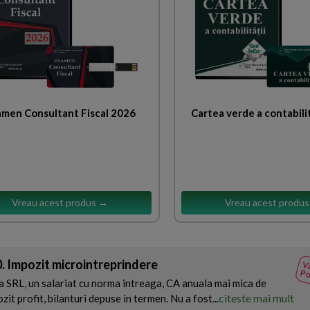
men Consultant Fiscal 2026
Cartea verde a contabili
Vreau acest produs →
Vreau acest produ
. Impozit microintreprindere
Va
Po
 SRL, un salariat cu norma intreaga, CA anuala mai mica de
citeste mai mult
it profit, bilanturi depuse in termen. Nu a fost...