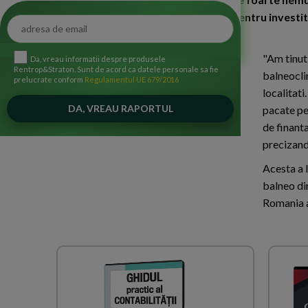
au fost incurajati sa solicite fonduri pentru investi
acum.
"Am tinut
Da, vreau informatii despre produsele
Rentrop&Straton. Sunt de acord ca datele personale sa fie
balneoclim
prelucrate conform
Regulamentul UE 679/2016
localitati
pacate pe
de finanta
precizand 
Acesta a l
balneo di
Romania af