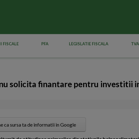
I FISCALE
PFA
LEGISLATIE FISCALA
TVA
nu solicita finantare pentru investitii i
e ca sursa ta de informatii in Google
ltumit de atitudinea primarilor din statiunile balneoclimateri