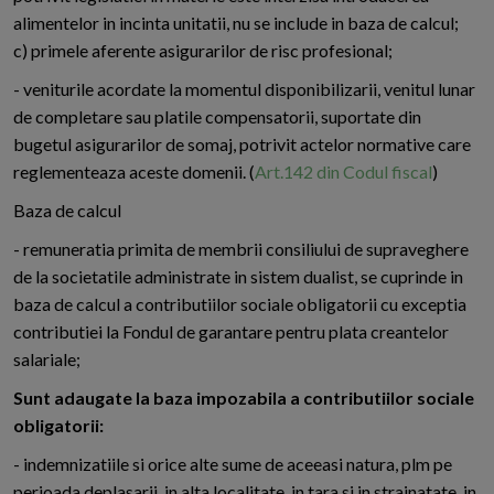
alimentelor in incinta unitatii, nu se include in baza de calcul;
c) primele aferente asigurarilor de risc profesional;
- veniturile acordate la momentul disponibilizarii, venitul lunar
de completare sau platile compensatorii, suportate din
bugetul asigurarilor de somaj, potrivit actelor normative care
reglementeaza aceste domenii. (
Art.142 din Codul fiscal
)
Baza de calcul
- remuneratia primita de membrii consiliului de supraveghere
de la societatile administrate in sistem dualist, se cuprinde in
baza de calcul a contributiilor sociale obligatorii cu exceptia
contributiei la Fondul de garantare pentru plata creantelor
salariale;
Sunt adaugate la baza impozabila a contributiilor sociale
obligatorii:
- indemnizatiile si orice alte sume de aceeasi natura, plm pe
perioada deplasarii, in alta localitate, in tara si in strainatate, in