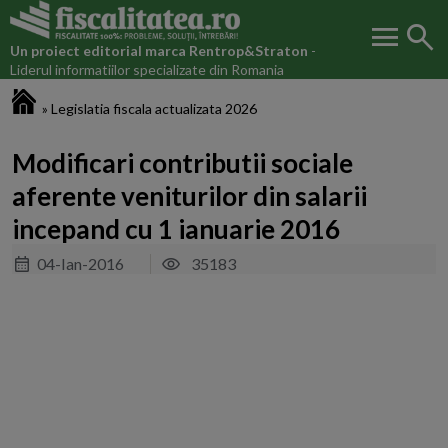
menu
search
Un proiect editorial marca
Rentrop&Straton
-
Liderul informatiilor specializate din Romania
Fiscalitatea.ro
»
Legislatia fiscala actualizata 2026
Modificari contributii sociale
aferente veniturilor din salarii
incepand cu 1 ianuarie 2016
04-Ian-2016
35183