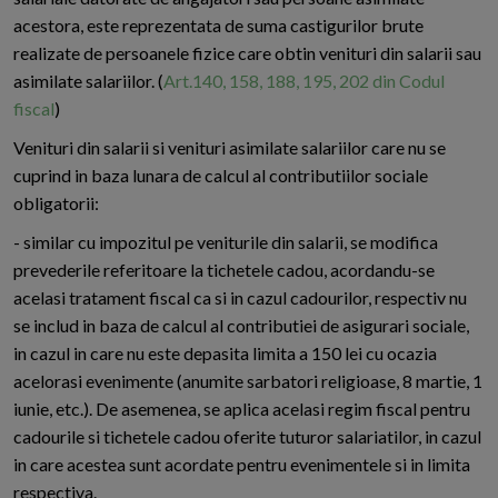
acestora, este reprezentata de suma castigurilor brute
realizate de persoanele fizice care obtin venituri din salarii sau
asimilate salariilor. (
Art.140, 158, 188, 195, 202 din Codul
fiscal
)
Venituri din salarii si venituri asimilate salariilor care nu se
cuprind in baza lunara de calcul al contributiilor sociale
obligatorii:
- similar cu impozitul pe veniturile din salarii, se modifica
prevederile referitoare la tichetele cadou, acordandu-se
acelasi tratament fiscal ca si in cazul cadourilor, respectiv nu
se includ in baza de calcul al contributiei de asigurari sociale,
in cazul in care nu este depasita limita a 150 lei cu ocazia
acelorasi evenimente (anumite sarbatori religioase, 8 martie, 1
iunie, etc.). De asemenea, se aplica acelasi regim fiscal pentru
cadourile si tichetele cadou oferite tuturor salariatilor, in cazul
in care acestea sunt acordate pentru evenimentele si in limita
respectiva.