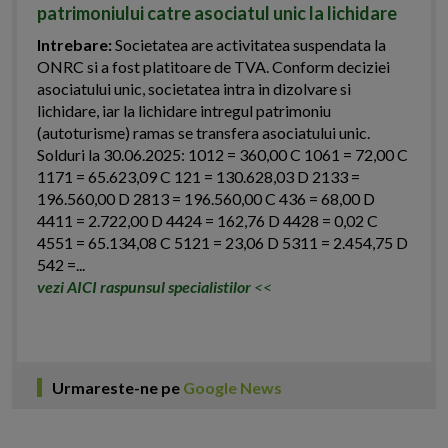
patrimoniului catre asociatul unic la lichidare
Intrebare:
Societatea are activitatea suspendata la
ONRC si a fost platitoare de TVA. Conform deciziei
asociatului unic, societatea intra in dizolvare si
lichidare, iar la lichidare intregul patrimoniu
(autoturisme) ramas se transfera asociatului unic.
Solduri la 30.06.2025: 1012 = 360,00 C 1061 = 72,00 C
1171 = 65.623,09 C 121 = 130.628,03 D 2133 =
196.560,00 D 2813 = 196.560,00 C 436 = 68,00 D
4411 = 2.722,00 D 4424 = 162,76 D 4428 = 0,02 C
4551 = 65.134,08 C 5121 = 23,06 D 5311 = 2.454,75 D
542 =...
vezi AICI raspunsul specialistilor
<<
Urmareste-ne pe
Google News