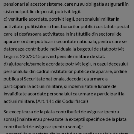
pensionari ai acestor sisteme, care nu au obligatia asigurarii in
sistemul public de pensii, potrivit legii.
c) veniturile acordate, potrivit legii, personalului militar in
activitate, politistilor si functionarilor publici cu statut special
care isi desfasoara activitatea in institutiile din sectorul de
aparare, ordine publica si securitate nationala, pentru care se
datoreaza contributie individuala la bugetul de stat potrivit
Legii nr. 223/2015 privind pensiile militare de stat.
d) ajutoarele/sumele acordate potrivit legii, in cazul decesului
personalului din cadrul institutiilor publice de aparare, ordine
publica si Securitate nationala, decedat ca urmare a
participarii la actiuni militare, si indemnizatiile lunare de
invaliditate acordate personalului ca urmare a participarii la
actiuni militare. (Art. 141 din Codul fiscal)
Se excepteaza de la plata contributiei de asigurari pentru
somaj (inainte erau prevazute la exceptii specifice de la plata
contributiei de asigurari pentru somaj):
- prestatiile suportate din bugetul asigurarilor sociale de stat: