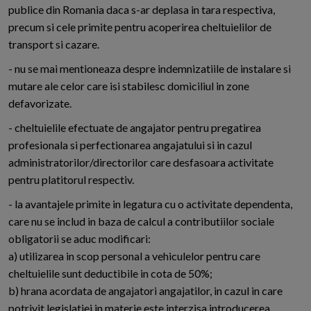
publice din Romania daca s-ar deplasa in tara respectiva,
precum si cele primite pentru acoperirea cheltuielilor de
transport si cazare.
- nu se mai mentioneaza despre indemnizatiile de instalare si
mutare ale celor care isi stabilesc domiciliul in zone
defavorizate.
- cheltuielile efectuate de angajator pentru pregatirea
profesionala si perfectionarea angajatului si in cazul
administratorilor/directorilor care desfasoara activitate
pentru platitorul respectiv.
- la avantajele primite in legatura cu o activitate dependenta,
care nu se includ in baza de calcul a contributiilor sociale
obligatorii se aduc modificari:
a) utilizarea in scop personal a vehiculelor pentru care
cheltuielile sunt deductibile in cota de 50%;
b) hrana acordata de angajatori angajatilor, in cazul in care
potrivit legislatiei in materie este interzisa introducerea