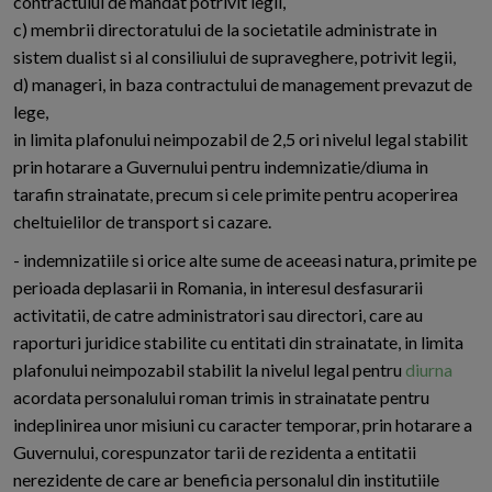
contractului de mandat potrivit legii,
c) membrii directoratului de la societatile administrate in
sistem dualist si al consiliului de supraveghere, potrivit legii,
d) manageri, in baza contractului de management prevazut de
lege,
in limita plafonului neimpozabil de 2,5 ori nivelul legal stabilit
prin hotarare a Guvernului pentru indemnizatie/diuma in
tarafin strainatate, precum si cele primite pentru acoperirea
cheltuielilor de transport si cazare.
- indemnizatiile si orice alte sume de aceeasi natura, primite pe
perioada deplasarii in Romania, in interesul desfasurarii
activitatii, de catre administratori sau directori, care au
raporturi juridice stabilite cu entitati din strainatate, in limita
plafonului neimpozabil stabilit la nivelul legal pentru
diurna
acordata personalului roman trimis in strainatate pentru
indeplinirea unor misiuni cu caracter temporar, prin hotarare a
Guvernului, corespunzator tarii de rezidenta a entitatii
nerezidente de care ar beneficia personalul din institutiile