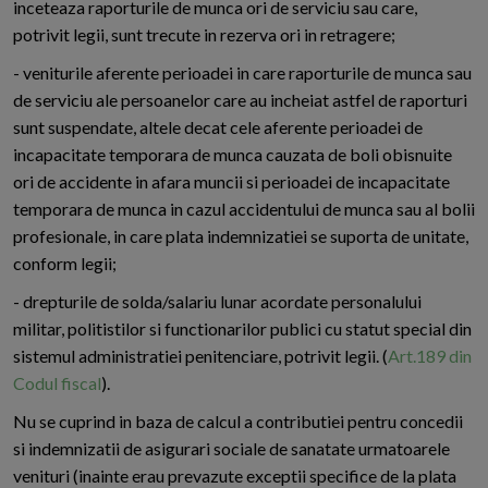
inceteaza raporturile de munca ori de serviciu sau care,
potrivit legii, sunt trecute in rezerva ori in retragere;
- veniturile aferente perioadei in care raporturile de munca sau
de serviciu ale persoanelor care au incheiat astfel de raporturi
sunt suspendate, altele decat cele aferente perioadei de
incapacitate temporara de munca cauzata de boli obisnuite
ori de accidente in afara muncii si perioadei de incapacitate
temporara de munca in cazul accidentului de munca sau al bolii
profesionale, in care plata indemnizatiei se suporta de unitate,
conform legii;
- drepturile de solda/salariu lunar acordate personalului
militar, politistilor si functionarilor publici cu statut special din
sistemul administratiei penitenciare, potrivit legii. (
Art.189 din
Codul fiscal
).
Nu se cuprind in baza de calcul a contributiei pentru concedii
si indemnizatii de asigurari sociale de sanatate urmatoarele
venituri (inainte erau prevazute exceptii specifice de la plata