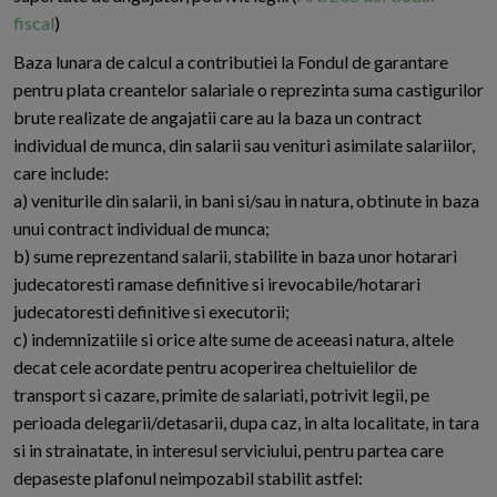
fiscal
)
Baza lunara de calcul a contributiei la Fondul de garantare
pentru plata creantelor salariale o reprezinta suma castigurilor
brute realizate de angajatii care au la baza un contract
individual de munca, din salarii sau venituri asimilate salariilor,
care include:
a) veniturile din salarii, in bani si/sau in natura, obtinute in baza
unui contract individual de munca;
b) sume reprezentand salarii, stabilite in baza unor hotarari
judecatoresti ramase definitive si irevocabile/hotarari
judecatoresti definitive si executorii;
c) indemnizatiile si orice alte sume de aceeasi natura, altele
decat cele acordate pentru acoperirea cheltuielilor de
transport si cazare, primite de salariati, potrivit legii, pe
perioada delegarii/detasarii, dupa caz, in alta localitate, in tara
si in strainatate, in interesul serviciului, pentru partea care
depaseste plafonul neimpozabil stabilit astfel: