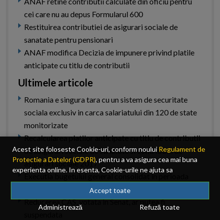
ANAF retine contributii calculate din oficiu pentru
cei care nu au depus Formularul 600
Restituirea contributiei de asigurari sociale de
sanatate pentru pensionari
ANAF modifica Decizia de impunere privind platile
anticipate cu titlu de contributii
Ultimele articole
Romania e singura tara cu un sistem de securitate
sociala exclusiv in carca salariatului din 120 de state
monitorizate
Recalcularea platilor anticipate cu titlu de contributii
Acest site foloseste Cookie-uri, conform noului
Regulament de
de asigurari sociale de sanatate si contributii de
Protectie a Datelor (GDPR)
, pentru a va asigura cea mai buna
asigurari sociale 2017
experienta online. In esenta, Cookie-urile ne ajuta sa
Executia bugetului general consolidat in perioada
imbunatatim continutul de pe site, oferindu-va dvs., cititorul, o
1.01 - 31.05.2016
experienta online personalizata si mult mai rapida. Ele sunt
Accept toate
folosite doar de site-ul nostru si partenerii nostri de incredere.
Reducerea CAS, votata in Senat, ar putea fi
Administrează
Refuză toate
Click
AICI
pentru detalii despre politica de Cookie-uri.
suspendata