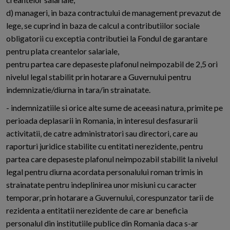
d) manageri, in baza contractului de management prevazut de
lege, se cuprind in baza de calcul a contributiilor sociale
obligatorii cu exceptia contributiei la Fondul de garantare
pentru plata creantelor salariale,
pentru partea care depaseste plafonul neimpozabil de 2,5 ori
nivelul legal stabilit prin hotarare a Guvernului pentru
indemnizatie/diurna in tara/in strainatate.
- indemnizatiile si orice alte sume de aceeasi natura, primite pe
perioada deplasarii in Romania, in interesul desfasurarii
activitatii, de catre administratori sau directori, care au
raporturi juridice stabilite cu entitati nerezidente, pentru
partea care depaseste plafonul neimpozabil stabilit la nivelul
legal pentru diurna acordata personalului roman trimis in
strainatate pentru indeplinirea unor misiuni cu caracter
temporar, prin hotarare a Guvernului, corespunzator tarii de
rezidenta a entitatii nerezidente de care ar beneficia
personalul din institutiile publice din Romania daca s-ar