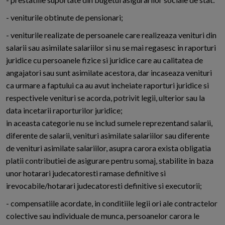
- veniturile obtinute de pensionari;
- veniturile realizate de persoanele care realizeaza venituri din
salarii sau asimilate salariilor si nu se mai regasesc in raporturi
juridice cu persoanele fizice si juridice care au calitatea de
angajatori sau sunt asimilate acestora, dar incaseaza venituri
ca urmare a faptului ca au avut incheiate raporturi juridice si
respectivele venituri se acorda, potrivit legii, ulterior sau la
data incetarii raporturilor juridice;
in aceasta categorie nu se includ sumele reprezentand salarii,
diferente de salarii, venituri asimilate salariilor sau diferente
de venituri asimilate salariilor, asupra carora exista obligatia
platii contributiei de asigurare pentru somaj, stabilite in baza
unor hotarari judecatoresti ramase definitive si
irevocabile/hotarari judecatoresti definitive si executorii;
- compensatiile acordate, in conditiile legii ori ale contractelor
colective sau individuale de munca, persoanelor carora le