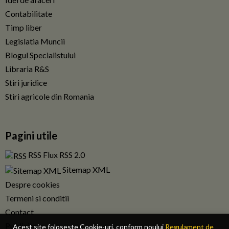
Contabilitate
Timp liber
Legislatia Muncii
Blogul Specialistului
Libraria R&S
Stiri juridice
Stiri agricole din Romania
Pagini utile
RSS Flux RSS 2.0
Sitemap XML
Despre cookies
Termeni si conditii
Contact
Publicitate
Acest site foloseste Cookie-uri, conform noului
Regulament de