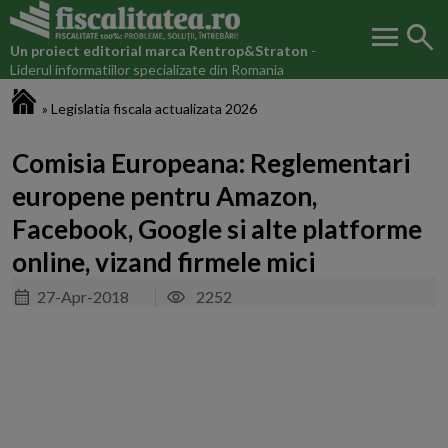
menu
search
Un proiect editorial marca
Rentrop&Straton
-
Liderul informatiilor specializate din Romania
Fiscalitatea.ro
»
Legislatia fiscala actualizata 2026
Comisia Europeana: Reglementari
europene pentru Amazon,
Facebook, Google si alte platforme
online, vizand firmele mici
27-Apr-2018
2252