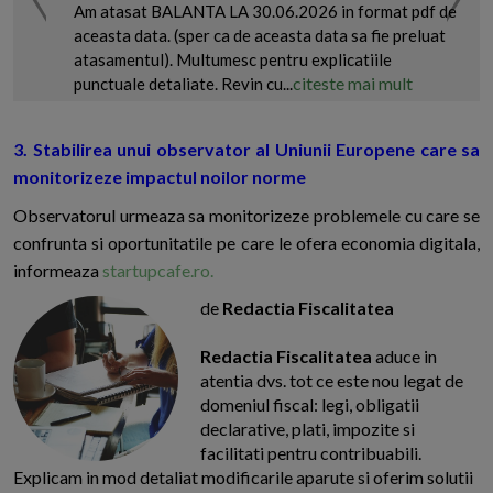
Am atasat BALANTA LA 30.06.2026 in format pdf de
aceasta data. (sper ca de aceasta data sa fie preluat
atasamentul). Multumesc pentru explicatiile
citeste mai mult
punctuale detaliate. Revin cu...
3. Stabilirea unui observator al Uniunii Europene care sa
monitorizeze impactul noilor norme
Observatorul urmeaza sa monitorizeze problemele cu care se
confrunta si oportunitatile pe care le ofera economia digitala,
informeaza
startupcafe.ro.
de
Redactia Fiscalitatea
Redactia Fiscalitatea
aduce in
atentia dvs. tot ce este nou legat de
domeniul fiscal: legi, obligatii
declarative, plati, impozite si
facilitati pentru contribuabili.
Explicam in mod detaliat modificarile aparute si oferim solutii