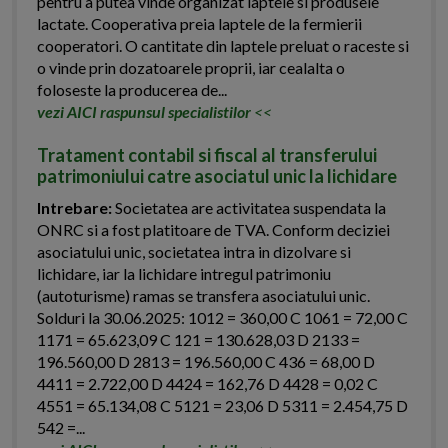
pentru a putea vinde organizat laptele si produsele
lactate. Cooperativa preia laptele de la fermierii
cooperatori. O cantitate din laptele preluat o raceste si
o vinde prin dozatoarele proprii, iar cealalta o
foloseste la producerea de...
vezi AICI raspunsul specialistilor
<<
Tratament contabil si fiscal al transferului
patrimoniului catre asociatul unic la lichidare
Intrebare:
Societatea are activitatea suspendata la
ONRC si a fost platitoare de TVA. Conform deciziei
asociatului unic, societatea intra in dizolvare si
lichidare, iar la lichidare intregul patrimoniu
(autoturisme) ramas se transfera asociatului unic.
Solduri la 30.06.2025: 1012 = 360,00 C 1061 = 72,00 C
1171 = 65.623,09 C 121 = 130.628,03 D 2133 =
196.560,00 D 2813 = 196.560,00 C 436 = 68,00 D
4411 = 2.722,00 D 4424 = 162,76 D 4428 = 0,02 C
4551 = 65.134,08 C 5121 = 23,06 D 5311 = 2.454,75 D
542 =...