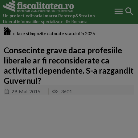
menu
search
Un proiect editorial marca
Rentrop&Straton
-
Liderul informatiilor specializate din Romania
Fiscalitatea.ro
»
Taxe si impozite datorate statului in 2026
Consecinte grave daca profesiile
liberale ar fi reconsiderate ca
activitati dependente. S-a razgandit
Guvernul?
29-Mai-2015
3601