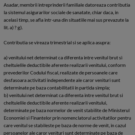
Asadar, membrii intreprinderii familiale datoreaza contributia
la sistemul asigurarilor sociale de sanatate, chiar daca, in
acelasi timp, se afla intr-una din situatiile mai sus prevazute la
lit. a) ? g).
Contributia se vireaza trimestrial si se aplica asupra:
a) venitului net determinat ca diferenta intre venitul brut si
cheltuielile deductibile aferente realizarii venitului, conform
prevederilor Codului fiscal, realizate de persoanele care
desfasoara activitati independente ale caror venituri sunt
determinate pe baza contabilitatii in partida simpla;
b) venitului net determinat ca diferenta intre venitul brut si
cheltuielile deductibile aferente realizarii venitului,
determinate pe baza normelor de venit stabilite de Ministerul
Economiei si Finantelor prin nomenclatorul activitatilor pentru
care venitul se stabileste pe baza de norme de venit, in cazul
persoanelor ale caror venituri sunt determinate pe baza de