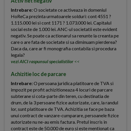
Activ net negativ
Intrebare:
O societate ce activeaza in domeniul
HoReCa prezinta urmatoarele solduri: cont 4551 ?
1.115.000 lei si cont 1171 ? 1.073.000 lei. Capitalul
social este de 1.000 lei. ANC-ul societatii este evident
negativ. Se poate ca actionarul sa renunte la creanta pe
care o are fata de societate si sa diminuam pierderea?
Daca da, care ar fi monografia contabila si procedura
legala?
vezi AICI raspunsul specialistilor
<<
Achizitie loc de parcare
Intrebare:
O persoana juridica platitoare de TVA si
impozit pe profit achizitioneaza 4 locuri de parcare
subterane si cota-parte din teren, cu destinatia de
drum, de la 3 persoane fizice autorizate, care, la randul
lor, sunt platitoare de TVA. Achizitia se face pe baza
unui contract de vanzare-cumparare, persoanele fizice
autorizate nu ne-au emis factura. Pretul inscris in
contract este de 50.000 de euro si este mentionat ca