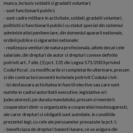
munca, inclusiv soldatii si gradatii voluntari;
- sunt functionarii publici;
- sunt cadre militare in activitate, soldati, gradatii voluntari,
politistii si functionarii publici cu statut special din sistemul
administratiei penitenciare, din domeniul apararii nationale,
ordinii publice si sigurantei nationale;
- realizeaza venituri de natura profesionala, altele decat cele
salariale, din drepturi de autor si drepturi conexe definite
potrivit art. 7 alin. (1) pct. 131 din Legea 571/2003 privind
Codul fiscal , cu modificarile si completarile ulterioare, precum
si din contracte/conventii incheiate potrivit Codului civil .
- isi desfasoara activitatea in functii elective sau care sunt
numite in cadrul autoritatii executive, legislative ori
judecatoresti, pe durata mandatului, precum si membrii
cooperatori dintr-o organizatie a cooperatiei mestesugaresti,
ale caror drepturi si obligatii sunt asimilate, in conditiile
prezentei legi, cu cele ale persoanelor prevazute la pct. I;
- beneficiaza de drepturi banesti lunare, ce se asigura din