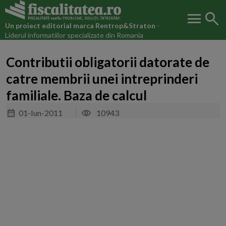
menu
search
Un proiect editorial marca
Rentrop&Straton
-
Liderul informatiilor specializate din Romania
Contributii obligatorii datorate de
catre membrii unei intreprinderi
familiale. Baza de calcul
01-Iun-2011
10943