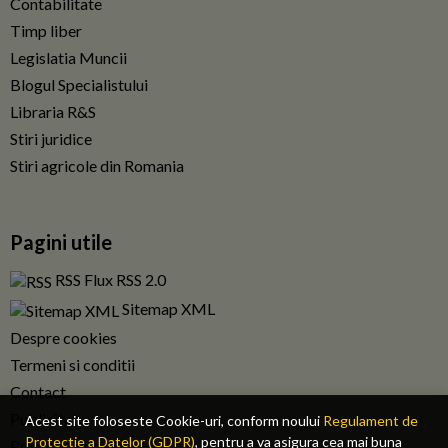
Contabilitate
Timp liber
Legislatia Muncii
Blogul Specialistului
Libraria R&S
Stiri juridice
Stiri agricole din Romania
Pagini utile
RSS Flux RSS 2.0
Sitemap XML
Despre cookies
Termeni si conditii
Contact
Publicitate
Acest site foloseste Cookie-uri, conform noului
Regulament de
Protectie a Datelor (GDPR)
, pentru a va asigura cea mai buna
Privacy policy RO