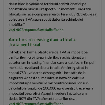
da un bloc la valoarea terenului achizitionat dupa
construirea blocului respectiv. In momentul vanzarii
blocului se face compensarea cu terenul. SRL trebuie sa
colecteze TVA sau e scutit datorita schimbului
imobiliar?
vezi AICI raspunsul specialistilor
<<
Autoturism in leasing dauna totala.
Tratament fiscal
Intrebare:
Firma, platitoare de TVA si impozit pe
veniturile microintreprinderilor, a achizitionat un
autoturism in leasing financiar care a luat foc in timpul
mersului, rezultand dauna totala. Am inregistrat in
contul 7581 valoarea despagubirii incasate de la
asigurari. Aceasta suma intra in baza de calcul a
impozitului pe veniturile microintreprinderilor si in
calculul plafonului de 100.000 euro pentru trecerea la
impozitul pe profit? Avand in vedere faptul ca am
dedus 50% din TVA aferent facturilor de...
vezi AICI raspunsul specialistilor
<<