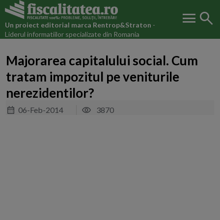
menu
search
Un proiect editorial marca
Rentrop&Straton
-
Liderul informatiilor specializate din Romania
Majorarea capitalului social. Cum
tratam impozitul pe veniturile
nerezidentilor?
06-Feb-2014
3870