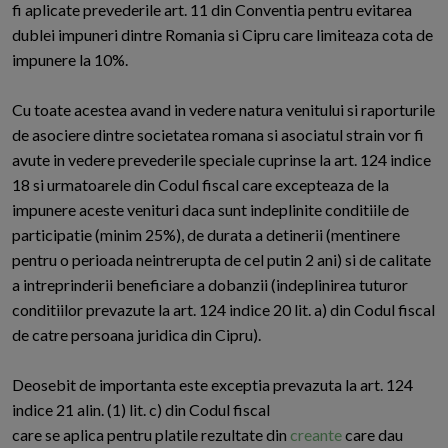
fi aplicate prevederile art. 11 din Conventia pentru evitarea
dublei impuneri dintre Romania si Cipru care limiteaza cota de
impunere la 10%.
Cu toate acestea avand in vedere natura venitului si raporturile
de asociere dintre societatea romana si asociatul strain vor fi
avute in vedere prevederile speciale cuprinse la art. 124 indice
18 si urmatoarele din Codul fiscal care excepteaza de la
impunere aceste venituri daca sunt indeplinite conditiile de
participatie (minim 25%), de durata a detinerii (mentinere
pentru o perioada neintrerupta de cel putin 2 ani) si de calitate
a intreprinderii beneficiare a dobanzii (indeplinirea tuturor
conditiilor prevazute la art. 124 indice 20 lit. a) din Codul fiscal
de catre persoana juridica din Cipru).
Deosebit de importanta este exceptia prevazuta la art. 124
indice 21 alin. (1) lit. c) din Codul fiscal
care se aplica pentru platile rezultate din
creante
care dau