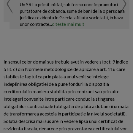
Un SRL a primit initial, sub forma unor imprumuturi
purtatoare de dobanda, sume de bani de la o persoana
juridica rezidenta in Grecia, afiliata societatii, in baza
citeste mai mult
unor contracte...
In sensul celor de mai sus trebuie avut in vedere si pct. 9 indice
5 lit. c) din Normele metodologice de aplicare a art. 116 care
stabileste faptul ca prin plata a unui venit se intelege
indeplinirea obligatiei de a pune fonduri la dispozitia
creditorului in maniera stabilita prin contract sau prin alte
intelegeri convenite intre parti care conduc la stingerea
obligatiilor contractuale (obligatia de plata a dobanzii urmata
de transformarea acesteia in participatie la nivelul societatii).
Solutia descrisa mai sus are in vedere lipsa unui certificat de
rezidenta fiscala, deoarece prin prezentarea certificatului vor