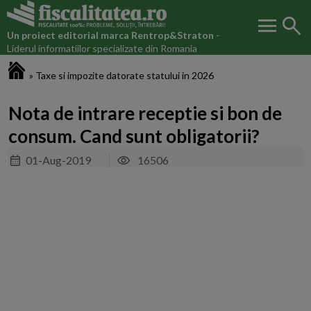
menu
search
Un proiect editorial marca
Rentrop&Straton
-
Liderul informatiilor specializate din Romania
Fiscalitatea.ro
»
Taxe si impozite datorate statului in 2026
Nota de intrare receptie si bon de
consum. Cand sunt obligatorii?
01-Aug-2019
16506