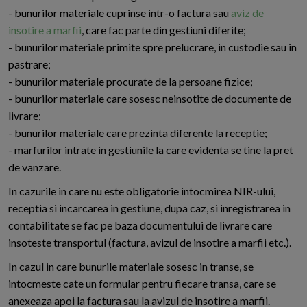
- bunurilor materiale cuprinse intr-o factura sau
aviz de
insotire a marfii
, care fac parte din gestiuni diferite;
- bunurilor materiale primite spre prelucrare, in custodie sau in
pastrare;
- bunurilor materiale procurate de la persoane fizice;
- bunurilor materiale care sosesc neinsotite de documente de
livrare;
- bunurilor materiale care prezinta diferente la receptie;
- marfurilor intrate in gestiunile la care evidenta se tine la pret
de vanzare.
In cazurile in care nu este obligatorie intocmirea NIR-ului,
receptia si incarcarea in gestiune, dupa caz, si inregistrarea in
contabilitate se fac pe baza documentului de livrare care
insoteste transportul (factura, avizul de insotire a marfii etc.).
In cazul in care bunurile materiale sosesc in transe, se
intocmeste cate un formular pentru fiecare transa, care se
anexeaza apoi la factura sau la avizul de insotire a marfii.