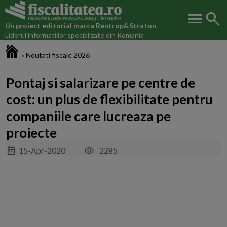
menu
search
Un proiect editorial marca
Rentrop&Straton
-
Liderul informatiilor specializate din Romania
Fiscalitatea.ro
»
Noutati fiscale 2026
Pontaj si salarizare pe centre de
cost: un plus de flexibilitate pentru
companiile care lucreaza pe
proiecte
15-Apr-2020
2285