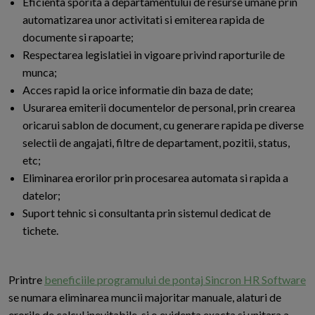
Eficienta sporita a departamentului de resurse umane prin
automatizarea unor activitati si emiterea rapida de
documente si rapoarte;
Respectarea legislatiei in vigoare privind raporturile de
munca;
Acces rapid la orice informatie din baza de date;
Usurarea emiterii documentelor de personal, prin crearea
oricarui sablon de document, cu generare rapida pe diverse
selectii de angajati, filtre de departament, pozitii, status,
etc;
Eliminarea erorilor prin procesarea automata si rapida a
datelor;
Suport tehnic si consultanta prin sistemul dedicat de
tichete.
Printre
beneficiile programului de pontaj Sincron HR Software
se numara eliminarea muncii majoritar manuale, alaturi de
erorile de calcul inevitabile, si o evidenta exacta si unitara a