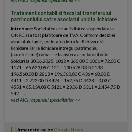
vezi AICI raspunsul specialistilor
<<
Tratament contabil si fiscal al transferului
patrimoniului catre asociatul unic la lichidare
Intrebare:
Societatea are activitatea suspendata la
ONRC si a fost platitoare de TVA. Conform deciziei
asociatului unic, societatea intra in dizolvare si
lichidare, iar la lichidare intregul patrimoniu
(autoturisme) ramas se transfera asociatului unic.
Solduri la 30.06.2025: 1012 = 360,00 C 1061 = 72,00 C
1171 = 65.623,09 C 121 = 130.628,03 D 2133 =
196.560,00 D 2813 = 196.560,00 C 436 = 68,00 D
4411 = 2.722,00 D 4424 = 162,76 D 4428 = 0,02 C
4551 = 65.134,08 C 5121 = 23,06 D 5311 = 2.454,75 D
542 =...
vezi AICI raspunsul specialistilor
<<
Urmareste-ne pe
Google News