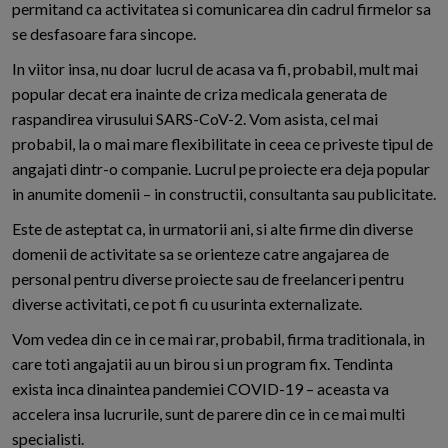
permitand ca activitatea si comunicarea din cadrul firmelor sa
se desfasoare fara sincope.
In viitor insa, nu doar lucrul de acasa va fi, probabil, mult mai
popular decat era inainte de criza medicala generata de
raspandirea virusului SARS-CoV-2. Vom asista, cel mai
probabil, la o mai mare flexibilitate in ceea ce priveste tipul de
angajati dintr-o companie. Lucrul pe proiecte era deja popular
in anumite domenii – in constructii, consultanta sau publicitate.
Este de asteptat ca, in urmatorii ani, si alte firme din diverse
domenii de activitate sa se orienteze catre angajarea de
personal pentru diverse proiecte sau de freelanceri pentru
diverse activitati, ce pot fi cu usurinta externalizate.
Vom vedea din ce in ce mai rar, probabil, firma traditionala, in
care toti angajatii au un birou si un program fix. Tendinta
exista inca dinaintea pandemiei COVID-19 – aceasta va
accelera insa lucrurile, sunt de parere din ce in ce mai multi
specialisti.