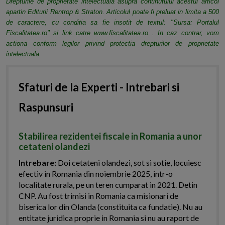
Drepturile de proprietate intelectuala asupra continutului acestui articol
apartin Editurii Rentrop & Straton. Articolul poate fi preluat in limita a 500
de caractere, cu conditia sa fie insotit de textul: "Sursa: Portalul
Fiscalitatea.ro" si link catre www.fiscalitatea.ro . In caz contrar, vom
actiona conform legilor privind protectia drepturilor de proprietate
intelectuala.
Sfaturi de la Experti - Intrebari si
Raspunsuri
Stabilirea rezidentei fiscale in Romania a unor
cetateni olandezi
Intrebare:
Doi cetateni olandezi, sot si sotie, locuiesc
efectiv in Romania din noiembrie 2025, intr-o
localitate rurala, pe un teren cumparat in 2021. Detin
CNP. Au fost trimisi in Romania ca misionari de
biserica lor din Olanda (constituita ca fundatie). Nu au
entitate juridica proprie in Romania si nu au raport de