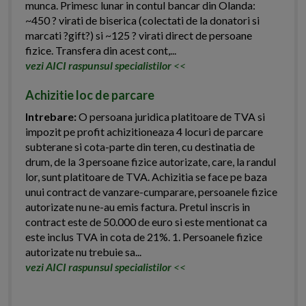
munca. Primesc lunar in contul bancar din Olanda:
~450 ? virati de biserica (colectati de la donatori si
marcati ?gift?) si ~125 ? virati direct de persoane
fizice. Transfera din acest cont,...
vezi AICI raspunsul specialistilor
<<
Achizitie loc de parcare
Intrebare:
O persoana juridica platitoare de TVA si
impozit pe profit achizitioneaza 4 locuri de parcare
subterane si cota-parte din teren, cu destinatia de
drum, de la 3 persoane fizice autorizate, care, la randul
lor, sunt platitoare de TVA. Achizitia se face pe baza
unui contract de vanzare-cumparare, persoanele fizice
autorizate nu ne-au emis factura. Pretul inscris in
contract este de 50.000 de euro si este mentionat ca
este inclus TVA in cota de 21%. 1. Persoanele fizice
autorizate nu trebuie sa...
vezi AICI raspunsul specialistilor
<<