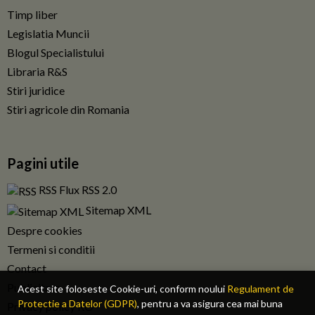
Timp liber
Legislatia Muncii
Blogul Specialistului
Libraria R&S
Stiri juridice
Stiri agricole din Romania
Pagini utile
RSS Flux RSS 2.0
Sitemap XML
Despre cookies
Termeni si conditii
Contact
Publicitate
Acest site foloseste Cookie-uri, conform noului
Regulament de
Protectie a Datelor (GDPR)
, pentru a va asigura cea mai buna
Privacy policy RO