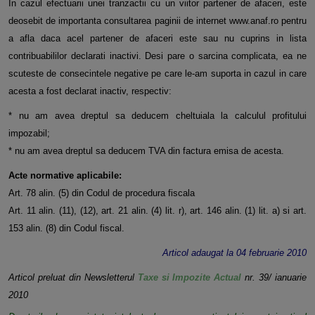
In cazul efectuarii unei tranzactii cu un viitor partener de afaceri, este
deosebit de importanta consultarea paginii de internet www.anaf.ro pentru
a afla daca acel partener de afaceri este sau nu cuprins in lista
contribuabililor declarati inactivi. Desi pare o sarcina complicata, ea ne
scuteste de consecintele negative pe care le-am suporta in cazul in care
acesta a fost declarat inactiv, respectiv:
* nu am avea dreptul sa deducem cheltuiala la calculul profitului
impozabil;
* nu am avea dreptul sa deducem TVA din factura emisa de acesta.
Acte normative aplicabile:
Art. 78 alin. (5) din Codul de procedura fiscala
Art. 11 alin. (11), (12), art. 21 alin. (4) lit. r), art. 146 alin. (1) lit. a) si art.
153 alin. (8) din Codul fiscal.
Articol adaugat la 04 februarie 2010
Articol preluat din Newsletterul
Taxe si Impozite Actual
nr. 39/ ianuarie
2010