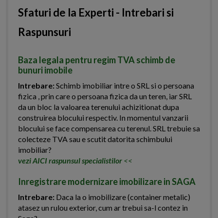
Sfaturi de la Experti - Intrebari si
Raspunsuri
Baza legala pentru regim TVA schimb de
bunuri imobile
Intrebare:
Schimb imobiliar intre o SRL si o persoana
fizica , prin care o persoana fizica da un teren, iar SRL
da un bloc la valoarea terenului achizitionat dupa
construirea blocului respectiv. In momentul vanzarii
blocului se face compensarea cu terenul. SRL trebuie sa
colecteze TVA sau e scutit datorita schimbului
imobiliar?
vezi AICI raspunsul specialistilor
<<
Inregistrare modernizare imobilizare in SAGA
Intrebare:
Daca la o imobilizare (container metalic)
atasez un rulou exterior, cum ar trebui sa-l contez in