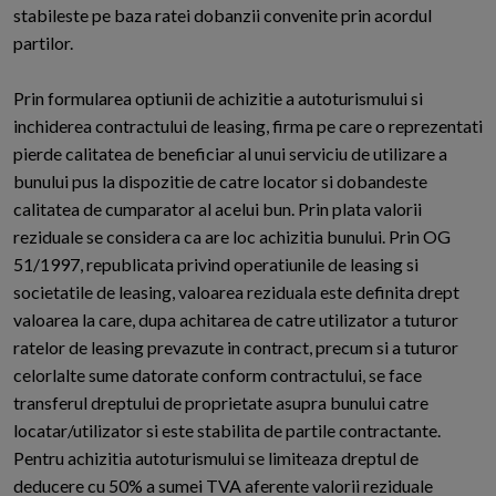
stabileste pe baza ratei dobanzii convenite prin acordul
partilor.
Prin formularea optiunii de achizitie a autoturismului si
inchiderea contractului de leasing, firma pe care o reprezentati
pierde calitatea de beneficiar al unui serviciu de utilizare a
bunului pus la dispozitie de catre locator si dobandeste
calitatea de cumparator al acelui bun. Prin plata valorii
reziduale se considera ca are loc achizitia bunului. Prin OG
51/1997, republicata privind operatiunile de leasing si
societatile de leasing, valoarea reziduala este definita drept
valoarea la care, dupa achitarea de catre utilizator a tuturor
ratelor de leasing prevazute in contract, precum si a tuturor
celorlalte sume datorate conform contractului, se face
transferul dreptului de proprietate asupra bunului catre
locatar/utilizator si este stabilita de partile contractante.
Pentru achizitia autoturismului se limiteaza dreptul de
deducere cu 50% a sumei TVA aferente valorii reziduale