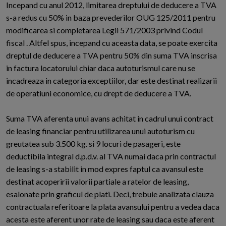
Incepand cu anul 2012, limitarea dreptului de deducere a TVA
s-a redus cu 50% in baza prevederilor OUG 125/2011 pentru
modificarea si completarea Legii 571/2003 privind Codul
fiscal . Altfel spus, incepand cu aceasta data, se poate exercita
dreptul de deducere a TVA pentru 50% din suma TVA inscrisa
in factura locatorului chiar daca autoturismul care nu se
incadreaza in categoria exceptiilor, dar este destinat realizarii
de operatiuni economice, cu drept de deducere a TVA.
Suma TVA aferenta unui avans achitat in cadrul unui contract
de leasing financiar pentru utilizarea unui autoturism cu
greutatea sub 3.500 kg. si 9 locuri de pasageri, este
deductibila integral d.p.d.v. al TVA numai daca prin contractul
de leasing s-a stabilit in mod expres faptul ca avansul este
destinat acoperirii valorii partiale a ratelor de leasing,
esalonate prin graficul de plati. Deci, trebuie analizata clauza
contractuala referitoare la plata avansului pentru a vedea daca
acesta este aferent unor rate de leasing sau daca este aferent