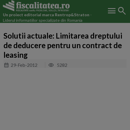
menu
search
Un proiect editorial marca
Rentrop&Straton
-
Liderul informatiilor specializate din Romania
Solutii actuale: Limitarea dreptului
de deducere pentru un contract de
leasing
29-Feb-2012
5282