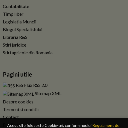
Contabilitate
Timp liber
Legislatia Muncii
Blogul Specialistului
Libraria R&S
Stiri juridice
Stiri agricole din Romania
Pagini utile
RSS Flux RSS 2.0
Sitemap XML
Despre cookies
Termeni si conditii
Contact
Publicitate
Acest site foloseste Cookie-uri, conform noului
Regulament de