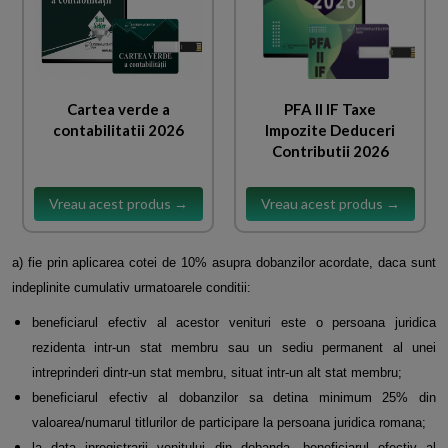
Cartea verde a
PFA II IF Taxe
contabilitatii 2026
Impozite Deduceri
Contributii 2026
Vreau acest produs →
Vreau acest produs →
a) fie prin aplicarea cotei de 10% asupra dobanzilor acordate, daca sunt
indeplinite cumulativ urmatoarele conditii:
beneficiarul efectiv al acestor venituri este o persoana juridica
rezidenta intr-un stat membru sau un sediu permanent al
unei
intreprinderi dintr-un stat membru,
situat intr-un alt stat membru;
beneficiarul efectiv al dobanzilor sa detina minimum 25% din
valoarea/numarul titlurilor de participare la persoana
juridica romana;
la data inregistrarii venitului din dobanda, beneficiarul efectiv al