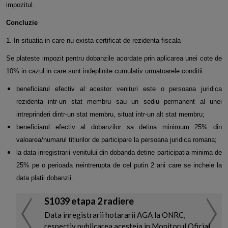
impozitul.
Concluzie
1. In situatia in care nu exista certificat de rezidenta fiscala
Se plateste impozit pentru dobanzile acordate prin aplicarea unei cote de
10% in cazul in care sunt indeplinite cumulativ
urmatoarele conditii:
beneficiarul efectiv al acestor venituri este o persoana juridica
rezidenta intr-un stat membru sau un sediu permanent al
unei
intreprinderi dintr-un stat membru, situat intr-un alt stat membru;
beneficiarul efectiv al dobanzilor sa detina minimum 25% din
valoarea/numarul titlurilor de participare la persoana
juridica romana;
la data inregistrarii venitului din dobanda detine participatia minima de
25% pe o perioada neintrerupta de cel putin 2 ani
care se incheie la
data platii dobanzii.
S1039 etapa 2 radiere
ri
Data inregistrarii hotararii AGA la ONRC,
respectiv publicarea acesteia in Monitorul Oficial