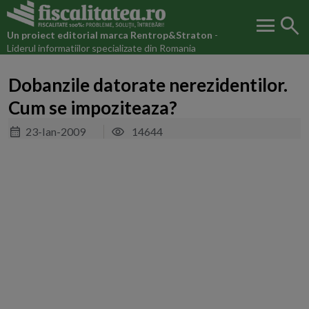
menu
search
Un proiect editorial marca
Rentrop&Straton
-
Liderul informatiilor specializate din Romania
Dobanzile datorate nerezidentilor.
Cum se impoziteaza?
23-Ian-2009
14644