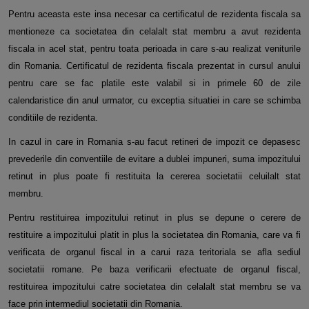
Pentru aceasta este insa necesar ca certificatul de rezidenta fiscala sa
mentioneze ca societatea din celalalt stat
membru a avut rezidenta
fiscala in acel stat, pentru toata perioada in care s-au realizat veniturile
din Romania. Certificatul
de rezidenta fiscala prezentat in cursul anului
pentru care se fac platile este valabil si in primele 60 de zile
calendaristice
din anul urmator, cu exceptia situatiei in care se schimba
conditiile de rezidenta.
In cazul in care in Romania s-au facut retineri de impozit ce depasesc
prevederile din conventiile de evitare a dublei
impuneri, suma impozitului
retinut in plus poate fi restituita la cererea societatii celuilalt stat
membru.
Pentru restituirea impozitului retinut in plus se depune o cerere de
restituire a impozitului platit in plus la societatea din
Romania, care va fi
verificata de organul fiscal in a carui raza teritoriala se afla sediul
societatii romane. Pe baza verificarii
efectuate de organul fiscal,
restituirea impozitului catre societatea din celalalt stat membru se va
face prin intermediul
societatii din Romania.