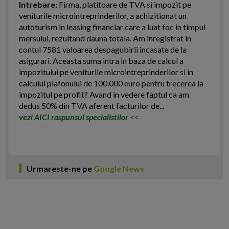
Intrebare:
Firma, platitoare de TVA si impozit pe
veniturile microintreprinderilor, a achizitionat un
autoturism in leasing financiar care a luat foc in timpul
mersului, rezultand dauna totala. Am inregistrat in
contul 7581 valoarea despagubirii incasate de la
asigurari. Aceasta suma intra in baza de calcul a
impozitului pe veniturile microintreprinderilor si in
calculul plafonului de 100.000 euro pentru trecerea la
impozitul pe profit? Avand in vedere faptul ca am
dedus 50% din TVA aferent facturilor de...
vezi AICI raspunsul specialistilor
<<
Urmareste-ne pe
Google News