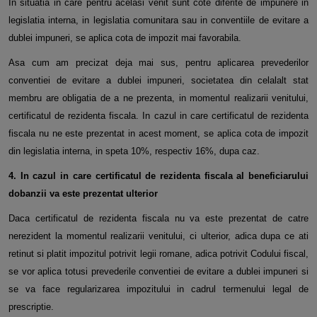
In situatia in care pentru acelasi venit sunt cote diferite de impunere in
legislatia interna, in legislatia comunitara sau in
conventiile de evitare a
dublei impuneri, se aplica cota de impozit mai favorabila.
Asa cum am precizat deja mai sus, pentru aplicarea prevederilor
conventiei de evitare a dublei impuneri, societatea din
celalalt stat
membru are obligatia de a ne prezenta, in momentul realizarii venitului,
certificatul de rezidenta fiscala. In
cazul in care certificatul de rezidenta
fiscala nu ne este prezentat in acest moment, se aplica cota de impozit
din
legislatia interna, in speta 10%, respectiv 16%, dupa caz.
4. In cazul in care certificatul de rezidenta fiscala al beneficiarului
dobanzii va este prezentat ulterior
Daca certificatul de rezidenta fiscala nu va este prezentat de catre
nerezident la momentul realizarii venitului, ci ulterior,
adica dupa ce ati
retinut si platit impozitul potrivit legii romane, adica potrivit Codului fiscal,
se vor aplica totusi prevederile
conventiei de evitare a dublei impuneri si
se va face regularizarea impozitului in cadrul termenului legal de
prescriptie.