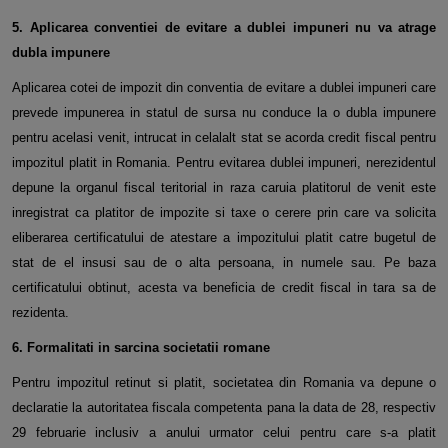
5. Aplicarea conventiei de evitare a dublei impuneri nu va atrage
dubla impunere
Aplicarea cotei de impozit din conventia de evitare a dublei impuneri care
prevede impunerea in statul de sursa nu
conduce la o dubla impunere
pentru acelasi venit, intrucat in celalalt stat se acorda credit fiscal pentru
impozitul platit in
Romania. Pentru evitarea dublei impuneri, nerezidentul
depune la organul fiscal teritorial in raza caruia platitorul de venit
este
inregistrat ca platitor de impozite si taxe o cerere prin care va solicita
eliberarea certificatului de atestare a
impozitului platit catre bugetul de
stat de el insusi sau de o alta persoana, in numele sau. Pe baza
certificatului obtinut,
acesta va beneficia de credit fiscal in tara sa de
rezidenta.
6. Formalitati in sarcina societatii romane
Pentru impozitul retinut si platit, societatea din Romania va depune o
declaratie la autoritatea fiscala competenta pana la
data de 28, respectiv
29 februarie inclusiv a anului urmator celui pentru care s-a platit