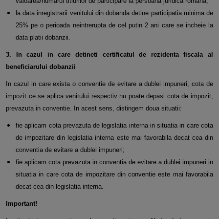
valoarea/numarul titlurilor de participare la persoana juridica
romana;
la data inregistrarii venitului din dobanda detine participatia minima de
25% pe o perioada neintrerupta de cel putin 2 ani
care se incheie la
data platii dobanzii.
3. In cazul in care detineti certificatul de rezidenta fiscala al
beneficiarului dobanzii
In cazul in care exista o conventie de evitare a dublei impuneri, cota de
impozit ce se aplica venitului respectiv nu poate
depasi cota de impozit,
prevazuta in conventie. In acest sens, distingem doua situatii:
fie aplicam cota prevazuta de legislatia interna in situatia in care cota
de impozitare din legislatia interna este mai
favorabila decat cea din
conventia de evitare a dublei impuneri;
fie aplicam cota prevazuta in conventia de evitare a dublei impuneri in
situatia in care cota de impozitare din conventie
este mai favorabila
decat cea din legislatia interna.
Important!