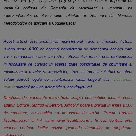
Pct. 12 alin. (3) - (71), alin. (10) si pct. 15 la Titlul V Impozitul pe
veniturile obtinute din Romania de nerezidenti si
impozitul pe
reprezentantele firmelor straine infiintate in Romania din Normele
metodologice de aplicare a Codului fiscal
Acest articol este preluat din newsletterul Taxe si Impozite Actual.
Avand peste 4.300 de abonati newsletterul se
adreseaza acelora care
vor sa munceasca usor, fara stres. Rezultat al muncii unor profesionisti
in fiscalitate ce cunosc
in esenta toate posibilitatile de optimizare si
minimizare a taxelor si impozitelor, Taxe si Impozite Actual va ofera
solutii
perfect legale ce avantajeaza vizibil bugetul dvs.
Descarcati
gratuit
numarul pe luna noiembrie si convingeti-va!
Drepturile de proprietate intelectuala asupra continutului acestui articol
apartin Editurii Rentrop & Straton. Articolul poate
fi preluat in limita a 500
de caractere, cu conditia sa fie insotit de textul: "Sursa: Portalul
fiscalitatea.ro" si link catre
www.fiscalitatea.ro
. In caz contrar, vom
actiona conform legilor privind protectia drepturilor de proprietate
intelectuala.