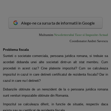
Alege-ne ca sursa ta de informatii in Google
M
ultumim
Newsletterului Taxe si Impozite-Actual
Coordonator Andrei Savescu
Problema fiscala
Sunteti o societate comerciala, persoana juridica romana, si trebuie sa
acordati dobanda unei alte societati dintr-un alt
stat membru. Cum
procedati in acest caz? Cine plateste impozitul? Cum se calculeaza
impozitul in cazul in care
detineti certificatul de rezidenta fiscala? Dar in
cazul in care nu-l detineti?
Dobanzile obtinute de un nerezident de la o persoana juridica romana
sunt venituri impozabile obtinute din Romania.
Impozitul se calculeaza diferit, in functie de situatie, respectiv daca
exista sau nu certificat de rezidenta fiscala.