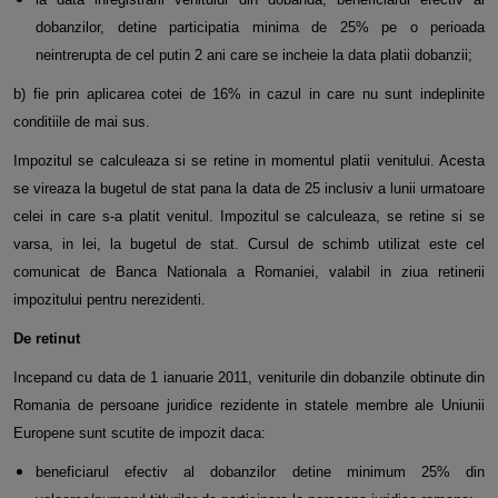
dobanzilor, detine participatia minima de 25% pe o
perioada
neintrerupta de cel putin 2 ani care se incheie la data platii dobanzii;
b) fie prin aplicarea cotei de 16% in cazul in care nu sunt indeplinite
conditiile de mai sus.
Impozitul se calculeaza si se retine in momentul platii venitului. Acesta
se vireaza la bugetul de stat pana la data de 25
inclusiv a lunii urmatoare
celei in care s-a platit venitul. Impozitul se calculeaza, se retine si se
varsa, in lei, la bugetul de
stat. Cursul de schimb utilizat este cel
comunicat de Banca Nationala a Romaniei, valabil in ziua retinerii
impozitului
pentru nerezidenti.
De retinut
Incepand cu data de 1 ianuarie 2011, veniturile din dobanzile obtinute din
Romania de persoane juridice rezidente in
statele membre ale Uniunii
Europene sunt scutite de impozit daca:
beneficiarul efectiv al dobanzilor detine minimum 25% din