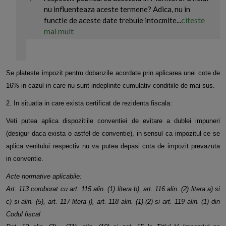
nu influenteaza aceste termene? Adica, nu in
citeste
functie de aceste date trebuie intocmite...
mai mult
Se plateste impozit pentru dobanzile acordate prin aplicarea unei cote de
16% in cazul in care nu sunt indeplinite
cumulativ conditiile de mai sus.
2. In situatia in care exista certificat de rezidenta fiscala:
Veti putea aplica dispozitiile conventiei de evitare a dublei impuneri
(desigur daca exista o astfel de conventie), in sensul
ca impozitul ce se
aplica venitului respectiv nu va putea depasi cota de impozit prevazuta
in conventie.
Acte normative aplicabile:
Art. 113 coroborat cu art. 115 alin. (1) litera b), art. 116 alin. (2) litera a) si
c) si alin. (5), art. 117 litera j), art. 118 alin.
(1)-(2) si art. 119 alin. (1) din
Codul fiscal