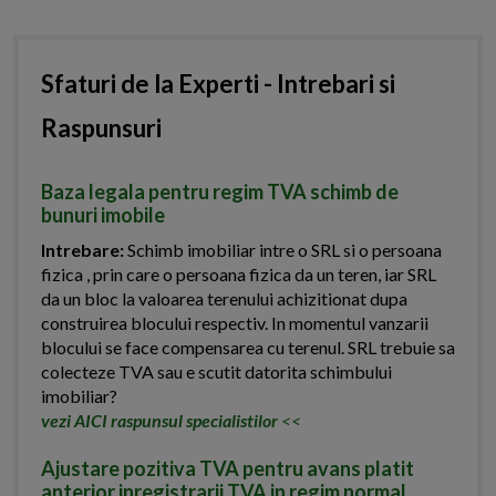
Sfaturi de la Experti - Intrebari si
Raspunsuri
Baza legala pentru regim TVA schimb de
bunuri imobile
Intrebare:
Schimb imobiliar intre o SRL si o persoana
fizica , prin care o persoana fizica da un teren, iar SRL
da un bloc la valoarea terenului achizitionat dupa
construirea blocului respectiv. In momentul vanzarii
blocului se face compensarea cu terenul. SRL trebuie sa
colecteze TVA sau e scutit datorita schimbului
imobiliar?
vezi AICI raspunsul specialistilor
<<
Ajustare pozitiva TVA pentru avans platit
anterior inregistrarii TVA in regim normal