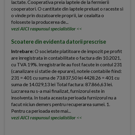
lactate. Cooperativa preia laptele de la fermierii
cooperatori. O cantitate din laptele preluat o raceste si
o vinde prin dozatoarele proprii, iar cealalta o
foloseste la producerea de...
vezi AICI raspunsul specialistilor
<<
Scoatere din evidenta datorii prescrise
Intrebare:
O societate platitoare de impozit pe profit
are inregistrata in contabilitate o factura din 10.2021,
cu TVA 19%. Inregistrarile au fost facute in contul 231
(canalizare si statie de epurare), notele contabile fiind:
231 = 401 cu suma de 73.837,50 lei 4428.26 = 401 cu
suma de 14.029,13 lei Total factura: 87.866,63 lei.
Lucrarea nu s-a mai finalizat, furnizorul este in
insolventa. In toata aceasta perioada furnizorul nu a
facut niciun demers pentru recuperarea sumei. 1.
Pentru ca perioada este mai...
vezi AICI raspunsul specialistilor
<<