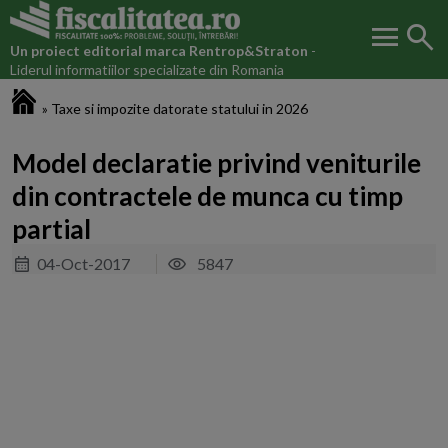
menu
search
Un proiect editorial marca
Rentrop&Straton
-
Liderul informatiilor specializate din Romania
Fiscalitatea.ro
»
Taxe si impozite datorate statului in 2026
Model declaratie privind veniturile
din contractele de munca cu timp
partial
04-Oct-2017
5847