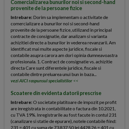
Comercializarea bunurilor noi si second-hand
provenite de la persoane fizice
Intrebare:
Dorim sa implementam o activitate de
comercializare a bunurilor noi si second-hand
provenite de la persoane fizice, utilizand in principal
contracte de consignatie, dar analizam si varianta
achizitiei directe a bunurilor in vederea revanzarii. Am
identificat mai multe aspecte juridice, fiscale si
contabile asupra carora am dori opinia dumneavoastra
profesionala. 1. Contract de consignatie vs. achizitie
directa Care sunt diferentele juridice, fiscale si
contabile dintre preluarea unui bun in baza...
vezi AICI raspunsul specialistilor
<<
Scoatere din evidenta datorii prescrise
Intrebare:
O societate platitoare de impozit pe profit
are inregistrata in contabilitate o factura din 10.2021,
cu TVA 19%. Inregistrarile au fost facute in contul 231
(canalizare si statie de epurare), notele contabile fiind:
231 = 401 cu suma de 73.837,50 lei 4428.26 = 401 cu