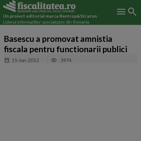
menu
search
Un proiect editorial marca
Rentrop&Straton
-
Liderul informatiilor specializate din Romania
Basescu a promovat amnistia
fiscala pentru functionarii publici
15-Iun-2012
3974