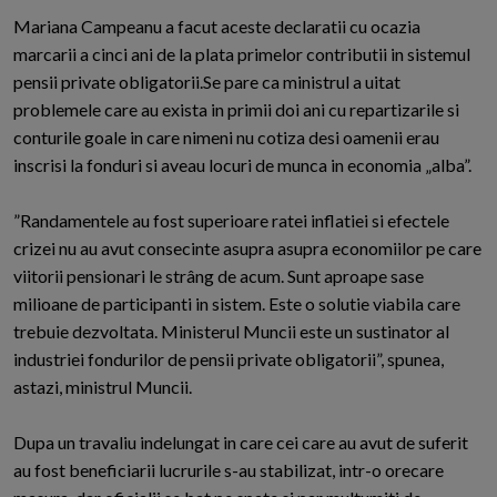
Mariana Campeanu a facut aceste declaratii cu ocazia
marcarii a cinci ani de la plata primelor contributii in sistemul
pensii private obligatorii.Se pare ca ministrul a uitat
problemele care au exista in primii doi ani cu repartizarile si
conturile goale in care nimeni nu cotiza desi oamenii erau
inscrisi la fonduri si aveau locuri de munca in economia „alba”.
”Randamentele au fost superioare ratei inflatiei si efectele
crizei nu au avut consecinte asupra asupra economiilor pe care
viitorii pensionari le strâng de acum. Sunt aproape sase
milioane de participanti in sistem. Este o solutie viabila care
trebuie dezvoltata. Ministerul Muncii este un sustinator al
industriei fondurilor de pensii private obligatorii”, spunea,
astazi, ministrul Muncii.
Dupa un travaliu indelungat in care cei care au avut de suferit
au fost beneficiarii lucrurile s-au stabilizat, intr-o orecare