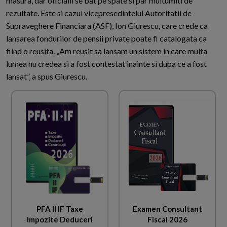
masura, dar oficialii se bat pe spate si par multumiti de
rezultate. Este si cazul vicepresedintelui Autoritatii de
Supraveghere Financiara (ASF), Ion Giurescu, care crede ca
lansarea fondurilor de pensii private poate fi catalogata ca
fiind o reusita. „Am reusit sa lansam un sistem in care multa
lumea nu credea si a fost contestat inainte si dupa ce a fost
lansat”, a spus Giurescu.
PFA II IF Taxe
Examen Consultant
Impozite Deduceri
Fiscal 2026