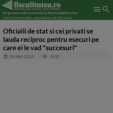
menu
search
Un proiect editorial marca
Rentrop&Straton
-
Liderul informatiilor specializate din Romania
Oficialii de stat si cei privati se
lauda reciproc pentru esecuri pe
care ei le vad "succesuri"
20-Mai-2013
3130