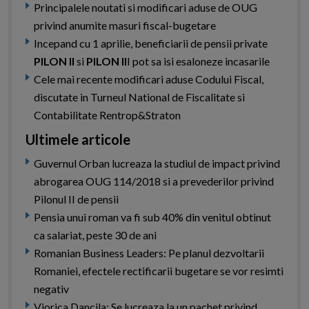
Principalele noutati si modificari aduse de OUG
privind anumite masuri fiscal-bugetare
Incepand cu 1 aprilie, beneficiarii de pensii private
PILON II
si
PILON II
I pot sa isi esaloneze incasarile
Cele mai recente modificari aduse Codului Fiscal,
discutate in Turneul National de Fiscalitate si
Contabilitate Rentrop&Straton
Ultimele articole
Guvernul Orban lucreaza la studiul de impact privind
abrogarea OUG 114/2018 si a prevederilor privind
Pilonul II de pensii
Pensia unui roman va fi sub 40% din venitul obtinut
ca salariat, peste 30 de ani
Romanian Business Leaders: Pe planul dezvoltarii
Romaniei, efectele rectificarii bugetare se vor resimti
negativ
Viorica Dancila: Se lucreaza la un pachet privind