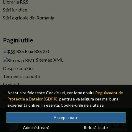
Libraria R&S
Stiri juridice
Stiri agricole din Romania
Pagini utile
RSS Flux RSS 2.0
Sitemap XML
Despre cookies
Termeni si conditii
Contact
Publicitate
Acest site foloseste Cookie-uri, conform noului
Regulament de
Protectie a Datelor (GDPR)
, pentru a va asigura cea mai buna
Privacy policy RO
experienta online. In esenta, Cookie-urile ne ajuta sa
imbunatatim continutul de pe site, oferindu-va dvs., cititorul, o
© 2026 Fiscalitatea.ro. Toate drepturile rezervate.
experienta online personalizata si mult mai rapida. Ele sunt
Accept toate
folosite doar de site-ul nostru si partenerii nostri de incredere.
Administrează
Refuză toate
Click
AICI
pentru detalii despre politica de Cookie-uri.