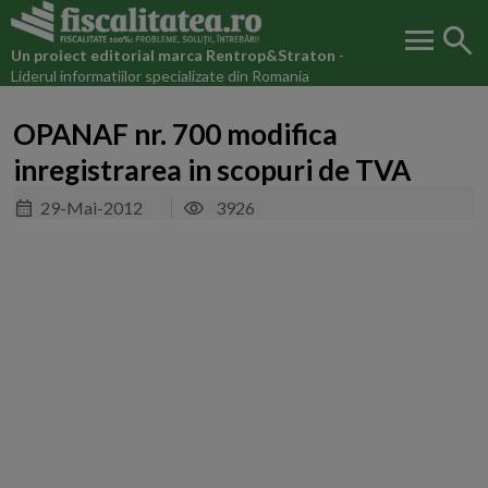
menu
search
Un proiect editorial marca
Rentrop&Straton
-
Liderul informatiilor specializate din Romania
OPANAF nr. 700 modifica
inregistrarea in scopuri de TVA
29-Mai-2012
3926