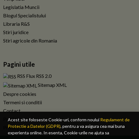
Legislatia Muncii
Blogul Specialistului
Libraria R&S
Stiri juridice
Stiri agricole din Romania
Pagini utile
RSS Flux RSS 2.0
Sitemap XML
Despre cookies
Termeni si conditii
Contact
Publicitate
Acest site foloseste Cookie-uri, conform noului
Regulament de
Protectie a Datelor (GDPR)
, pentru a va asigura cea mai buna
Privacy policy RO
experienta online. In esenta, Cookie-urile ne ajuta sa