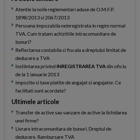
Atentie la noile reglementari aduse de O.M.F.P.
1898/2013 si 2067/2013
Persoana impozabila neinregistrata in regim normal
TVA. Cum tratam achizitiile intracomunitare de
bunuri?
Reflectarea contabila si fiscala a dreptului limitat de
deducere a TVA
Instiintarea privind
INREGISTRAREA TVA
din oficiu
de la 1 ianuarie 2013
Impozite si taxe platite de angajat si angajator. Ce
facilitati sunt acordate?
Ultimele articole
Transfer de active sau vanzare de active la lichidarea
unei firme?
Livrare intracomunitara de bunuri. Dreptul de
deducere. Rambursare TVA