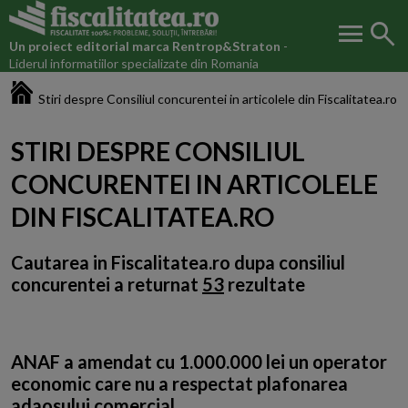
menu
search
Un proiect editorial marca
Rentrop&Straton
-
Liderul informatiilor specializate din Romania
Fiscalitatea.ro
Stiri despre Consiliul concurentei in articolele din Fiscalitatea.ro
STIRI DESPRE CONSILIUL
CONCURENTEI IN ARTICOLELE
DIN FISCALITATEA.RO
Cautarea in Fiscalitatea.ro dupa
consiliul
concurentei
a returnat
53
rezultate
ANAF a amendat cu 1.000.000 lei un operator
economic care nu a respectat plafonarea
adaosului comercial