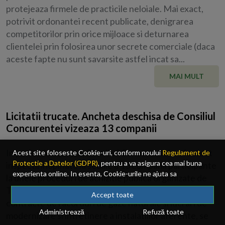
protejeaza firmele de practicile neloiale. Mai exact,
potrivit ordonantei recent publicate, denigrarea
competitorilor prin orice mijloace si deturnarea
clientelei prin folosirea unor secrete comerciale (daca
aceste fapte nu sunt savarsite astfel incat sa...
MAI MULT
Licitatii trucate. Ancheta deschisa de Consiliul
Concurentei vizeaza 13 companii
In perioada aceasta, Consiliul Concurentei a efectuat
Acest site foloseste Cookie-uri, conform noului
Regulament de
Protectie a Datelor (GDPR)
, pentru a va asigura cea mai buna
inspectii inopinate la sediile a 13 companii participante
experienta online. In esenta, Cookie-urile ne ajuta sa
la unele proceduri de achizitie publica organizate de
imbunatatim continutul de pe site, oferindu-va dvs., cititorul, o
Transgaz in anul 2011, pentru atribuirea unor
experienta online personalizata si mult mai rapida. Ele sunt
Accept toate
contracte de racorduri de gaze naturale si lucrari de
folosite doar de site-ul nostru si partenerii nostri de incredere.
Administrează
Refuză toate
modernizare si intretinere a instalatiilor aferente, se
Click
AICI
pentru detalii despre politica de Cookie-uri.