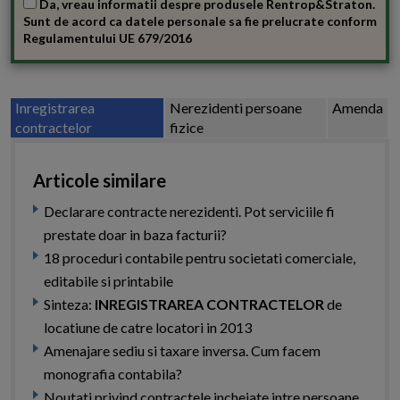
Da, vreau informatii despre produsele Rentrop&Straton.
Sunt de acord ca datele personale sa fie prelucrate conform
Regulamentului UE 679/2016
Inregistrarea
Nerezidenti persoane
Amenda
contractelor
fizice
Articole similare
Declarare contracte nerezidenti. Pot serviciile fi
prestate doar in baza facturii?
18 proceduri contabile pentru societati comerciale,
editabile si printabile
Sinteza:
INREGISTRAREA CONTRACTELOR
de
locatiune de catre locatori in 2013
Amenajare sediu si taxare inversa. Cum facem
monografia contabila?
Noutati privind contractele incheiate intre persoane