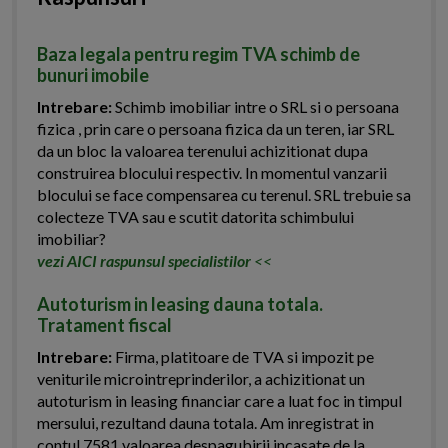
Baza legala pentru regim TVA schimb de
bunuri imobile
Intrebare:
Schimb imobiliar intre o SRL si o persoana
fizica , prin care o persoana fizica da un teren, iar SRL
da un bloc la valoarea terenului achizitionat dupa
construirea blocului respectiv. In momentul vanzarii
blocului se face compensarea cu terenul. SRL trebuie sa
colecteze TVA sau e scutit datorita schimbului
imobiliar?
vezi AICI raspunsul specialistilor
<<
Autoturism in leasing dauna totala.
Tratament fiscal
Intrebare:
Firma, platitoare de TVA si impozit pe
veniturile microintreprinderilor, a achizitionat un
autoturism in leasing financiar care a luat foc in timpul
mersului, rezultand dauna totala. Am inregistrat in
contul 7581 valoarea despagubirii incasate de la