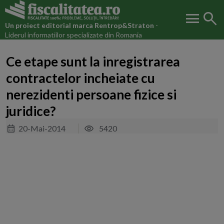
menu
search
Un proiect editorial marca
Rentrop&Straton
-
Liderul informatiilor specializate din Romania
Ce etape sunt la inregistrarea
contractelor incheiate cu
nerezidenti persoane fizice si
juridice?
20-Mai-2014
5420