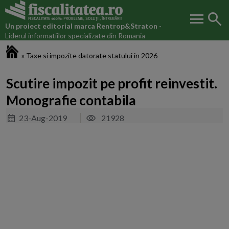
menu
search
Un proiect editorial marca
Rentrop&Straton
-
Liderul informatiilor specializate din Romania
Fiscalitatea.ro
»
Taxe si impozite datorate statului in 2026
Scutire impozit pe profit reinvestit.
Monografie contabila
23-Aug-2019
21928