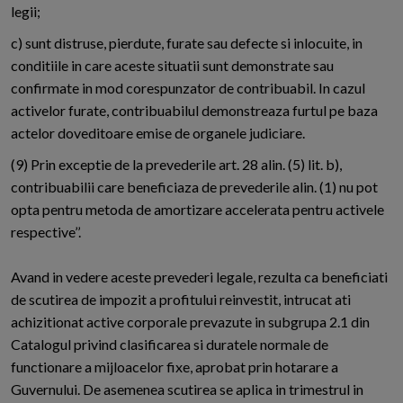
legii;
c) sunt distruse, pierdute, furate sau defecte si inlocuite, in
conditiile in care aceste situatii sunt demonstrate sau
confirmate in mod corespunzator de contribuabil. In cazul
activelor furate, contribuabilul demonstreaza furtul pe baza
actelor doveditoare emise de organele judiciare.
(9) Prin exceptie de la prevederile art. 28 alin. (5) lit. b),
contribuabilii care beneficiaza de prevederile alin. (1) nu pot
opta pentru metoda de amortizare accelerata pentru activele
respective’’.
Avand in vedere aceste prevederi legale, rezulta ca beneficiati
de scutirea de impozit a profitului reinvestit, intrucat ati
achizitionat active corporale prevazute in subgrupa 2.1 din
Catalogul privind clasificarea si duratele normale de
functionare a mijloacelor fixe, aprobat prin hotarare a
Guvernului. De asemenea scutirea se aplica in trimestrul in