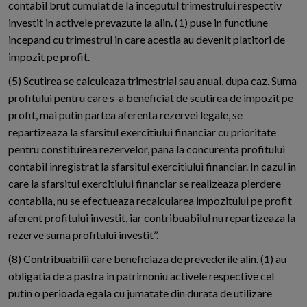
contabil brut cumulat de la inceputul trimestrului respectiv
investit in activele prevazute la alin. (1) puse in functiune
incepand cu trimestrul in care acestia au devenit platitori de
impozit pe profit.
(5) Scutirea se calculeaza trimestrial sau anual, dupa caz. Suma
profitului pentru care s-a beneficiat de scutirea de impozit pe
profit, mai putin partea aferenta rezervei legale, se
repartizeaza la sfarsitul exercitiului financiar cu prioritate
pentru constituirea rezervelor, pana la concurenta profitului
contabil inregistrat la sfarsitul exercitiului financiar. In cazul in
care la sfarsitul exercitiului financiar se realizeaza pierdere
contabila, nu se efectueaza recalcularea impozitului pe profit
aferent profitului investit, iar contribuabilul nu repartizeaza la
rezerve suma profitului investit’’.
(8) Contribuabilii care beneficiaza de prevederile alin. (1) au
obligatia de a pastra in patrimoniu activele respective cel
putin o perioada egala cu jumatate din durata de utilizare