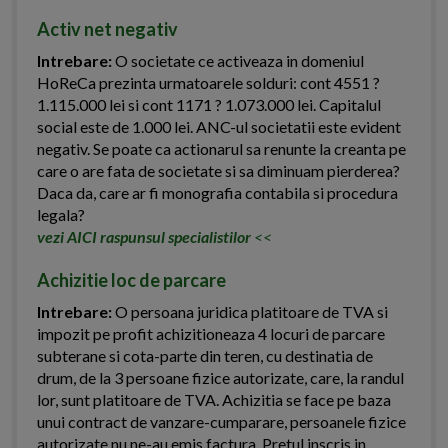
Activ net negativ
Intrebare:
O societate ce activeaza in domeniul
HoReCa prezinta urmatoarele solduri: cont 4551 ?
1.115.000 lei si cont 1171 ? 1.073.000 lei. Capitalul
social este de 1.000 lei. ANC-ul societatii este evident
negativ. Se poate ca actionarul sa renunte la creanta pe
care o are fata de societate si sa diminuam pierderea?
Daca da, care ar fi monografia contabila si procedura
legala?
vezi AICI raspunsul specialistilor
<<
Achizitie loc de parcare
Intrebare:
O persoana juridica platitoare de TVA si
impozit pe profit achizitioneaza 4 locuri de parcare
subterane si cota-parte din teren, cu destinatia de
drum, de la 3 persoane fizice autorizate, care, la randul
lor, sunt platitoare de TVA. Achizitia se face pe baza
unui contract de vanzare-cumparare, persoanele fizice
autorizate nu ne-au emis factura. Pretul inscris in