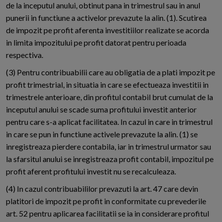
de la inceputul anului, obtinut pana in trimestrul sau in anul
punerii in functiune a activelor prevazute la alin. (1). Scutirea
de impozit pe profit aferenta investitiilor realizate se acorda
in limita impozitului pe profit datorat pentru perioada
respectiva.
(3) Pentru contribuabilii care au obligatia de a plati impozit pe
profit trimestrial, in situatia in care se efectueaza investitii in
trimestrele anterioare, din profitul contabil brut cumulat de la
inceputul anului se scade suma profitului investit anterior
pentru care s-a aplicat facilitatea. In cazul in care in trimestrul
in care se pun in functiune activele prevazute la alin. (1) se
inregistreaza pierdere contabila, iar in trimestrul urmator sau
la sfarsitul anului se inregistreaza profit contabil, impozitul pe
profit aferent profitului investit nu se recalculeaza.
(4) In cazul contribuabililor prevazuti la art. 47 care devin
platitori de impozit pe profit in conformitate cu prevederile
art. 52 pentru aplicarea facilitatii se ia in considerare profitul