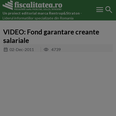
menu
search
Un proiect editorial marca
Rentrop&Straton
-
Liderul informatiilor specializate din Romania
VIDEO: Fond garantare creante
salariale
02-Dec-2011
4739