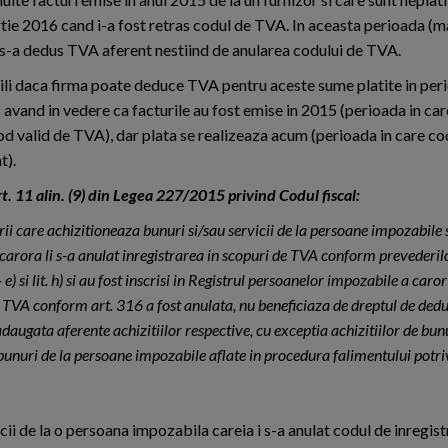
rtie 2016 cand i-a fost retras codul de TVA. In aceasta perioada (
i s-a dedus TVA aferent nestiind de anularea codului de TVA.
li daca firma poate deduce TVA pentru aceste sume platite in per
 avand in vedere ca facturile au fost emise in 2015 (perioada in car
od valid de TVA), dar plata se realizeaza acum (perioada in care c
t).
rt. 11 alin. (9) din Legea 227/2015 privind Codul fiscal:
rii care achizitioneaza bunuri si/sau servicii de la persoane impozabile s
arora li s-a anulat inregistrarea in scopuri de TVA conform prevederilo
) - e) si lit. h) si au fost inscrisi in Registrul persoanelor impozabile a caro
 TVA conform art. 316 a fost anulata, nu beneficiaza de dreptul de dedu
daugata aferente achizitiilor respective, cu exceptia achizitiilor de bun
 bunuri de la persoane impozabile aflate in procedura falimentului potrivi
cii de la o persoana impozabila careia i s-a anulat codul de inregist