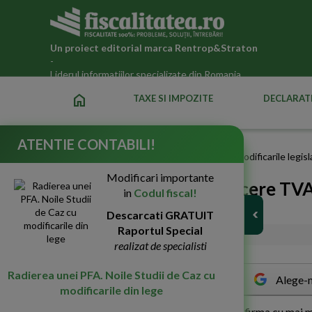
Un proiect editorial marca
Rentrop&Straton
-
Liderul informatiilor specializate din Romania
home
TAXE SI IMPOZITE
DECLARATI
ATENTIE CONTABILI!
Fiscalitatea.ro
»
Stiri si articole despre TVA in 2026 | Modificarile legi
Modificari importante
Cod TVA anulat si deducere TVA 
in
Codul fiscal!
procedam?
Descarcati GRATUIT
Raportul Special
02-Aug-2016
5345
realizat de specialisti
Radierea unei PFA. Noile Studii de Caz cu
Alege-n
modificarile din lege
I
n randurile de mai jos, avem ca subiect o firma cu mai mu