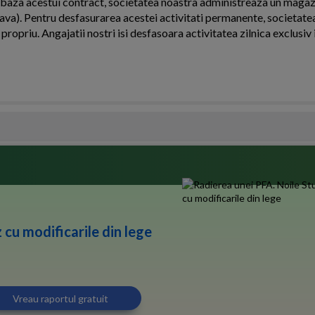
 In baza acestui contract, societatea noastra administreaza un magaz
eava). Pentru desfasurarea acestei activitati permanente, societate
propriu. Angajatii nostri isi desfasoara activitatea zilnica exclusiv i
 cu modificarile din lege