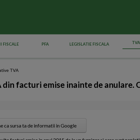
TVA
I FISCALE
PFA
LEGISLATIE FISCALA
slative TVA
din facturi emise inainte de anulare.
e ca sursa ta de informatii in Google
lte facturi emise in anul 2015 de la un furnizor si care sunt neplat