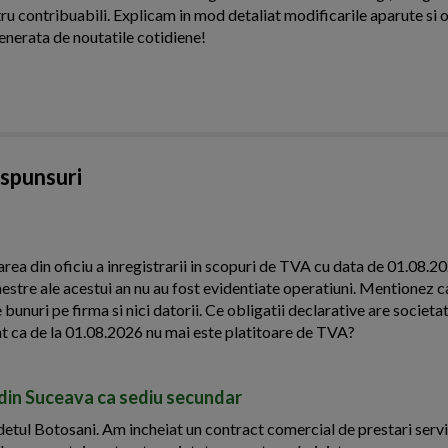
ntru contribuabili. Explicam in mod detaliat modificarile aparute si o
enerata de noutatile cotidiene!
aspunsuri
area din oficiu a inregistrarii in scopuri de TVA cu data de 01.08.2
estre ale acestui an nu au fost evidentiate operatiuni. Mentionez c
 bunuri pe firma si nici datorii. Ce obligatii declarative are societat
ont ca de la 01.08.2026 nu mai este platitoare de TVA?
i din Suceava ca sediu secundar
udetul Botosani. Am incheiat un contract comercial de prestari servi