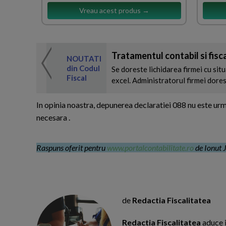
Vreau acest produs →
 de expertul
Tratamentul contabil si fiscal 
odul Fiscal
NOUTATI
din Codul
Se doreste lichidarea firmei cu sit
Fiscal
excel. Administratorul firmei doreste
In opinia noastra, depunerea declaratiei 088 nu este urm
necesara .
Raspuns oferit pentru
www.portalcontabilitate.ro
de Ionut J
de
Redactia Fiscalitatea
Redactia Fiscalitatea
aduce i