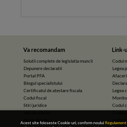
Va recomandam
Link-u
Solutii complete de legislatia muncii
Codul m
Depunere declaratii
Legea p
Portal PFA
Afaceri
Blogul specialistului
Declarat
Certificatul de atestare fiscala
Legea c
Codul fiscal
Monitor
Stiri juridice
Codul ci
Idei de afaceri
Codul p
Infoinstitutii
Legisla
Acest site foloseste Cookie-uri, conform noului
Regulament 