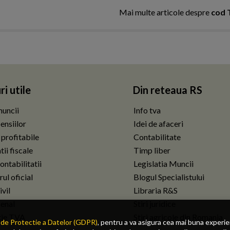
Mai multe articole despre
cod 
ri utile
Din reteaua RS
uncii
Info tva
ensiilor
Idei de afaceri
 profitabile
Contabilitate
ii fiscale
Timp liber
ontabilitatii
Legislatia Muncii
ul oficial
Blogul Specialistului
vil
Libraria R&S
enal
Stiri juridice
tie TVA
Stiri agricole din Romania
de Protectie a Datelor (GDPR)
, pentru a va asigura cea mai buna experi