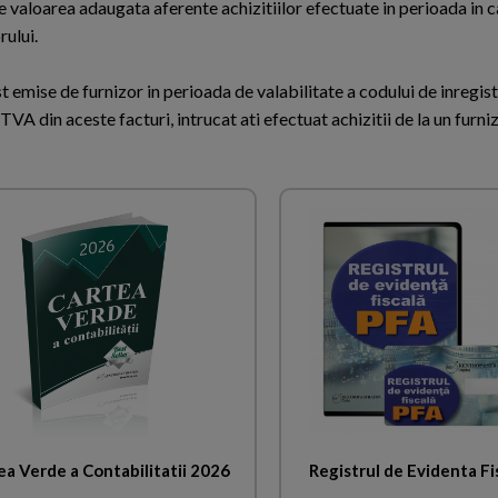
valoarea adaugata aferente achizitiilor efectuate in perioada in c
rului.
st emise de furnizor in perioada de valabilitate a codului de inregis
VA din aceste facturi, intrucat ati efectuat achizitii de la un furni
ea Verde a Contabilitatii 2026
Registrul de Evidenta Fi