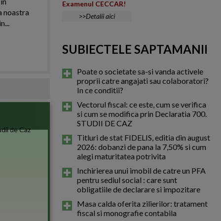
in
Examenul CECCAR!
a noastra
>>Detalii aici
n...
SUBIECTELE SAPTAMANII
Poate o societate sa-si vanda activele
proprii catre angajati sau colaboratori?
In ce conditii?
Vectorul fiscal: ce este, cum se verifica
si cum se modifica prin Declaratia 700.
STUDII DE CAZ
Titluri de stat FIDELIS, editia din august
2026: dobanzi de pana la 7,50% si cum
alegi maturitatea potrivita
Inchirierea unui imobil de catre un PFA
pentru sediul social : care sunt
obligatiile de declarare si impozitare
Masa calda oferita zilierilor: tratament
fiscal si monografie contabila