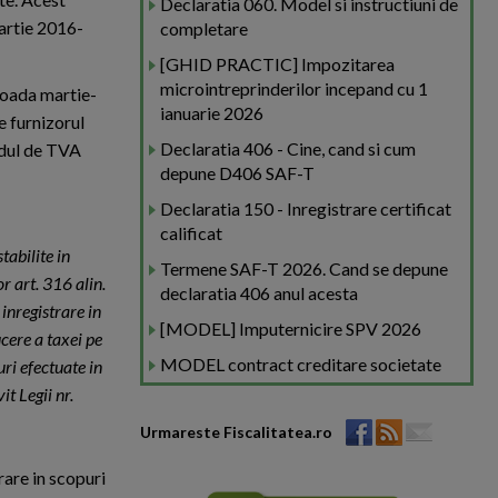
Declaratia 060. Model si instructiuni de
martie 2016-
completare
[GHID PRACTIC] Impozitarea
microintreprinderilor incepand cu 1
ioada martie-
ianuarie 2026
e furnizorul
Declaratia 406 - Cine, cand si cum
odul de TVA
depune D406 SAF-T
Declaratia 150 - Inregistrare certificat
calificat
tabilite in
Termene SAF-T 2026. Cand se depune
r art. 316 alin.
declaratia 406 anul acesta
r inregistrare in
[MODEL] Imputernicire SPV 2026
cere a taxei pe
MODEL contract creditare societate
uri efectuate in
t Legii nr.
Urmareste Fiscalitatea.ro
rare in scopuri