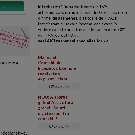
s →
Intrebare:
O firma platitoare de TVA
achizitioneaza un autoturism din Germania de la
o firma, de asemenea, platitoare de TVA. Il
inregistram cu taxare inversa, dar, avand in
vedere ca este autoturism, deducem doar 50%
Lichidare societate. Sol
lidat de expertul
NOUTATI
din TVA, corect? Dar...
rtal Codul Fiscal
din Codul
vezi AICI raspunsul specialistilor <<
O persoana juridica intentione
Fiscal
de verificare prezinta urmatoa
Manualul
 considera
Contabilului
Incepator. Exemple
rezolvate si
explicatii clare
Click aici >>
NOU: A aparut
ghidul Accize fara
greseli. Solutii
practice pentru
contabili!
Click aici >>
i declarative,