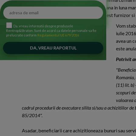
furnizor era platitor de TVA la incasare pana in luna ma
prezent) s-au facut anumite plati catre acest furnizor s
Vom stabi
Da, vreau informatii despre produsele
Rentrop&Straton. Sunt de acord ca datele personale sa fie
iulie 2016
prelucrate conform
Regulamentul UE 679/2016
avea un c
este anula
Potrivit a
"Beneficia
Romania, c
(11) lit. b
scopuri de
valoarea a
cadrul procedurii de executare silita si/sau a achizitiilor de
85/2014".
Asadar, beneficiarii care achizitioneaza bunuri sau servi