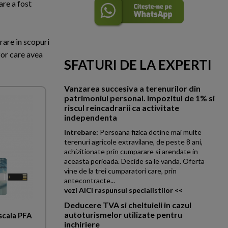
are a fost
trare in scopuri
zor care avea
SFATURI DE LA EXPERTI
Vanzarea succesiva a terenurilor din
patrimoniul personal. Impozitul de 1% si
riscul reincadrarii ca activitate
independenta
Intrebare:
Persoana fizica detine mai multe
terenuri agricole extravilane, de peste 8 ani,
achizitionate prin cumparare si arendate in
aceasta perioada. Decide sa le vanda. Oferta
vine de la trei cumparatori care, prin
antecontracte...
vezi AICI raspunsul specialistilor <<
Deducere TVA si cheltuieli in cazul
autoturismelor utilizate pentru
scala PFA
inchiriere