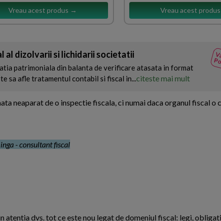
Vreau acest produs →
Vreau acest produ
al dizolvarii si lichidarii societatii
Va
Po
uatia patrimoniala din balanta de verificare atasata in format
citeste mai mult
 sa afle tratamentul contabil si fiscal in...
ata neaparat de o inspectie fiscala, ci numai daca organul fiscal o
inga - consultant fiscal
n atentia dvs. tot ce este nou legat de domeniul fiscal: legi, obligati