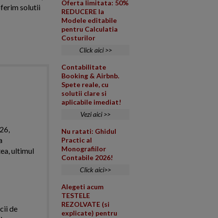
Oferta limitata: 50%
ferim solutii
REDUCERE la
Modele editabile
pentru Calculatia
Costurilor
Click aici >>
Contabilitate
Booking & Airbnb.
Spete reale, cu
solutii clare si
aplicabile imediat!
Vezi aici >>
026,
Nu ratati: Ghidul
a
Practic al
Monografiilor
ea, ultimul
Contabile 2026!
Click aici>>
Alegeti acum
TESTELE
REZOLVATE (si
cii de
explicate) pentru