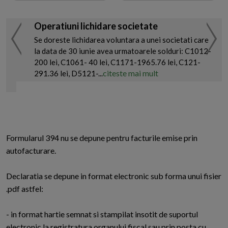
Operatiuni lichidare societate
Se doreste lichidarea voluntara a unei societati care
la data de 30 iunie avea urmatoarele solduri: C1012-
200 lei, C1061- 40 lei, C1171-1965.76 lei, C121-
citeste mai mult
291.36 lei, D5121-...
Formularul 394 nu se depune pentru facturile emise prin
autofacturare.
Declaratia se depune in format electronic sub forma unui fisier
.pdf astfel:
- in format hartie semnat si stampilat insotit de suportul
electronic la registratura organului fiscal sau prin posta cu