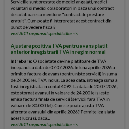
Serviciile sunt prestate de medici angajati, medici
voluntari si medici colaboratori in baza unui contract
de colaboare cu mentiune "contract de prestare
gratuit". Cum poate fi interpretat acest contract din
punct de vedere fiscal?
vezi AICI raspunsul specialistilor
<<
Ajustare pozitiva TVA pentru avans platit
anterior inregistrarii TVA in regim normal
Intrebare:
O societate devine platitoare de TVA
incepand cu data de 07.07.2026. In luna aprilie 2026 a
primit o factura de avans (pentru niste servicii) in suma
de 24.200 lei, TVA inclus. La acea data, intreaga suma a
fost inregistrata in contul 4092. La data de 20.07.2026,
este stornat avansul in valoare de 24.200 lei si este
emisa factura finala de servicii (servicii fara TVA in
valoare de 30.000 lei). Cum se poate ajusta TVA
aferenta avansului din aprilie 2026? Permite legislatia
acest lucru si, daca...
vezi AICI raspunsul specialistilor
<<