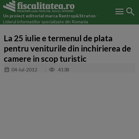
menu
search
Un proiect editorial marca
Rentrop&Straton
-
Liderul informatiilor specializate din Romania
La 25 iulie e termenul de plata
pentru veniturile din inchirierea de
camere in scop turistic
04-Iul-2012
4138