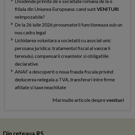
Dividende primite de o societate romana de la o
filiala din Uniunea Europeana: cand sunt
VENITURI
neimpozabile?
De la 26 iulie 2026 prosumatorii functioneaza sub un
nou cadru legal
Lichidarea voluntara a societatii cu asociat unic
persoana juridica: tratamentul fiscal al vanzarii
terenului, compensarii creantelor si obligatiile
declarative
ANAF a descoperit o noua frauda fiscala privind
deducerea nelegala a TVA, transferuri intre firme
afiliate si taxe neachitate
Mai multe articole despre
venituri
Din reteaua RS