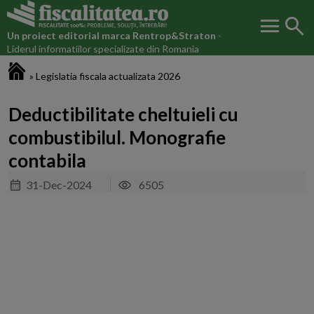
menu
search
Un proiect editorial marca
Rentrop&Straton
-
Liderul informatiilor specializate din Romania
Fiscalitatea.ro
»
Legislatia fiscala actualizata 2026
Deductibilitate cheltuieli cu
combustibilul. Monografie
contabila
31-Dec-2024
6505