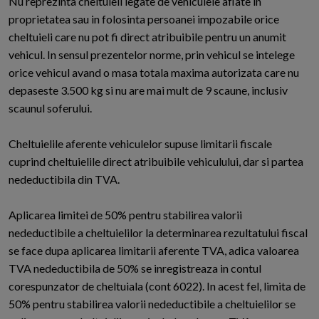
Nu reprezinta cheltuieli legate de vehiculele aflate in
proprietatea sau in folosinta persoanei impozabile orice
cheltuieli care nu pot fi direct atribuibile pentru un anumit
vehicul. In sensul prezentelor norme, prin vehicul se intelege
orice vehicul avand o masa totala maxima autorizata care nu
depaseste 3.500 kg si nu are mai mult de 9 scaune, inclusiv
scaunul soferului.
Cheltuielile aferente vehiculelor supuse limitarii fiscale
cuprind cheltuielile direct atribuibile vehiculului, dar si partea
nedeductibila din TVA.
Aplicarea limitei de 50% pentru stabilirea valorii
nedeductibile a cheltuielilor la determinarea rezultatului fiscal
se face dupa aplicarea limitarii aferente TVA, adica valoarea
TVA nedeductibila de 50% se inregistreaza in contul
corespunzator de cheltuiala (cont 6022). In acest fel, limita de
50% pentru stabilirea valorii nedeductibile a cheltuielilor se