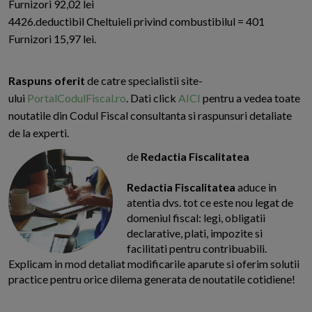
Furnizori 92,02 lei
4426.deductibil Cheltuieli privind combustibilul = 401
Furnizori 15,97 lei.
Raspuns oferit
de catre specialistii site-
ului
PortalCodulFiscal.ro
. Dati click
AICI
pentru a vedea toate
noutatile din Codul Fiscal consultanta si raspunsuri detaliate
de la experti.
de
Redactia Fiscalitatea
Redactia Fiscalitatea
aduce in
atentia dvs. tot ce este nou legat de
domeniul fiscal: legi, obligatii
declarative, plati, impozite si
facilitati pentru contribuabili.
Explicam in mod detaliat modificarile aparute si oferim solutii
practice pentru orice dilema generata de noutatile cotidiene!