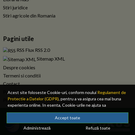
Stiri juridice
Stiri agricole din Romania
Pagini utile
RSS Flux RSS 2.0
Sitemap XML
Despre cookies
Termeni si conditii
Contact
Publicitate
Acest site foloseste Cookie-uri, conform noului
Regulament de
Protectie a Datelor (GDPR)
, pentru a va asigura cea mai buna
Privacy policy RO
experienta online. In esenta, Cookie-urile ne ajuta sa
imbunatatim continutul de pe site, oferindu-va dvs., cititorul, o
© 2026 Fiscalitatea.ro. Toate drepturile rezervate.
experienta online personalizata si mult mai rapida. Ele sunt
Accept toate
folosite doar de site-ul nostru si partenerii nostri de incredere.
Administrează
Refuză toate
Click
AICI
pentru detalii despre politica de Cookie-uri.