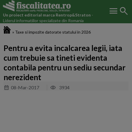
menu
search
Un proiect editorial marca
Rentrop&Straton
-
Liderul informatiilor specializate din Romania
Fiscalitatea.ro
»
Taxe si impozite datorate statului in 2026
Pentru a evita incalcarea legii, iata
cum trebuie sa tineti evidenta
contabila pentru un sediu secundar
nerezident
08-Mar-2017
3934