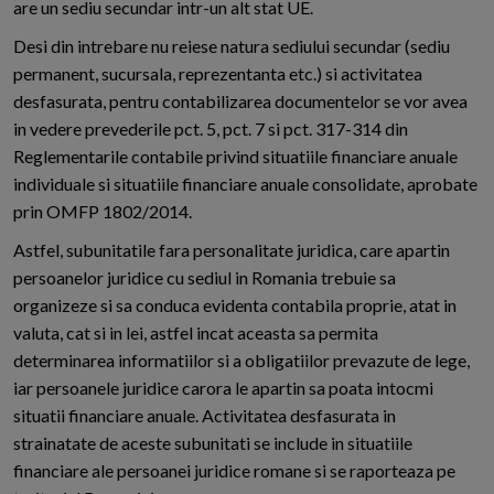
are un sediu secundar intr-un alt stat UE.
Desi din intrebare nu reiese natura sediului secundar (sediu
permanent, sucursala, reprezentanta etc.) si activitatea
desfasurata, pentru contabilizarea documentelor se vor avea
in vedere prevederile pct. 5, pct. 7 si pct. 317-314 din
Reglementarile contabile privind situatiile financiare anuale
individuale si situatiile financiare anuale consolidate, aprobate
prin OMFP 1802/2014.
Astfel, subunitatile fara personalitate juridica, care apartin
persoanelor juridice cu sediul in Romania trebuie sa
organizeze si sa conduca evidenta contabila proprie, atat in
valuta, cat si in lei, astfel incat aceasta sa permita
determinarea informatiilor si a obligatiilor prevazute de lege,
iar persoanele juridice carora le apartin sa poata intocmi
situatii financiare anuale. Activitatea desfasurata in
strainatate de aceste subunitati se include in situatiile
financiare ale persoanei juridice romane si se raporteaza pe