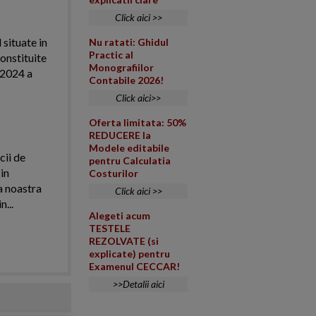
Click aici >>
 situate in
Nu ratati: Ghidul
Practic al
onstituite
Monografiilor
l 2024 a
Contabile 2026!
Click aici>>
Oferta limitata: 50%
REDUCERE la
Modele editabile
cii de
pentru Calculatia
in
Costurilor
a noastra
Click aici >>
n...
Alegeti acum
TESTELE
REZOLVATE (si
explicate) pentru
Examenul CECCAR!
>>Detalii aici