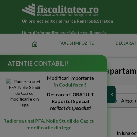
Un proiect editorial marca
Rentrop&Straton
-
Liderul informatiilor specializate din Romania
home
TAXE SI IMPOZITE
DECLARATI
ATENTIE CONTABILI!
Pret de vanzare al unui aparta
Modificari importante
21-Sep-2009
6243
in
Codul fiscal!
Descarcati GRATUIT
Alege-n
Raportul Special
realizat de specialisti
I
ntrebare:
Radierea unei PFA. Noile Studii de Caz cu
modificarile din lege
In luna o