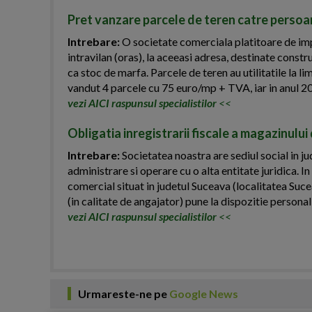
Pret vanzare parcele de teren catre persoa
Intrebare:
O societate comerciala platitoare de impo
intravilan (oras), la aceeasi adresa, destinate const
ca stoc de marfa. Parcele de teren au utilitatile la li
vandut 4 parcele cu 75 euro/mp + TVA, iar in anul 2
vezi AICI raspunsul specialistilor
<<
Obligatia inregistrarii fiscale a magazinulu
Intrebare:
Societatea noastra are sediul social in j
administrare si operare cu o alta entitate juridica.
comercial situat in judetul Suceava (localitatea Suc
(in calitate de angajator) pune la dispozitie personal 
vezi AICI raspunsul specialistilor
<<
Urmareste-ne pe
Google News