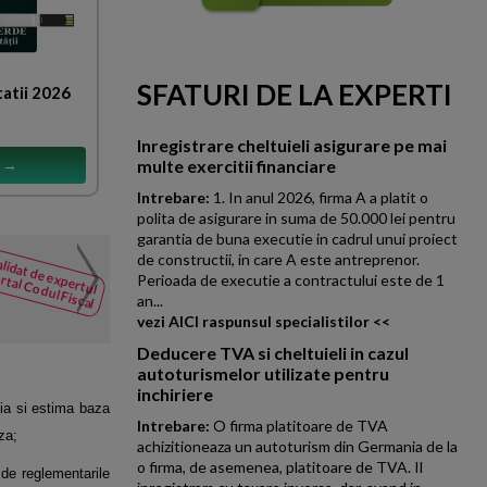
SFATURI DE LA EXPERTI
tatii 2026
Inregistrare cheltuieli asigurare pe mai
s →
multe exercitii financiare
Intrebare:
1. In anul 2026, firma A a platit o
polita de asigurare in suma de 50.000 lei pentru
garantia de buna executie in cadrul unui proiect
de constructii, in care A este antreprenor.
Achizitie bunuri pentru 
lidat de expertul
NOUTATI
rtal Codul Fiscal
Perioada de executie a contractului este de 1
din Codul
Societatea ALFA achizitioneaz
an...
Fiscal
litoral in vederea revanzarii si 
vezi AICI raspunsul specialistilor <<
Deducere TVA si cheltuieli in cazul
autoturismelor utilizate pentru
inchiriere
tia si estima baza
Intrebare:
O firma platitoare de TVA
za;
achizitioneaza un autoturism din Germania de la
o firma, de asemenea, platitoare de TVA. Il
 de reglementarile