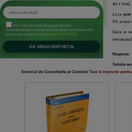
lei + tva
La ce
pret
5% avand in
Da, vreau informatii despre produsele
Rentrop&Straton. Sunt de acord ca datele personale sa fie
Daca ar re
prelucrate conform
Regulamentul UE 679/2016
reevaluata
Raspuns:
Solutie ac
Serviciul de Consultanta al Consilier
Taxe si Impozite
pentru