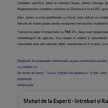
contabile specifice (doar la sfarsitul anului, pentru intreaga g
Reglementarile contabile conforme cu Directiva a IV-a CEE, aprob
Deci, pentru a evita problemele cu fiscul, este indicat sa vindet
folosite de notarii publici pentru evaluarea tranzactiilor imobiliare)
Tranzactia poate fi impozitata cu
TVA
5%, daca sunt respectate t
metodologice de aplicare, insa avand in vedere si prevederile a
impozabila doar prin optiune; altfel, operatiunea ar fi scutita, cu ob
Drepturile de proprietate intelectuala asupra continutului acestui 
cu conditia sa
fie insotit de textul: "Sursa: Portalul fiscalitatea.ro" si link cat
proprietate
intelectuala.
Sfaturi de la Experti - Intrebari si R