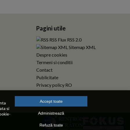
Pagini utile
RSS Flux RSS 2.0
Sitemap XML
Despre cookies
Termeni si conditii
Contact
Publicitate
Privacy policy RO
Accept toate
enta
ata si
Administrează
ookie-
Refuză toate