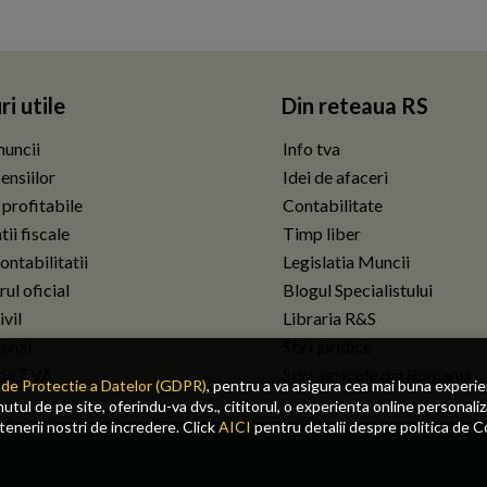
ri utile
Din reteaua RS
uncii
Info tva
ensiilor
Idei de afaceri
 profitabile
Contabilitate
ii fiscale
Timp liber
ontabilitatii
Legislatia Muncii
ul oficial
Blogul Specialistului
vil
Libraria R&S
enal
Stiri juridice
tie TVA
Stiri agricole din Romania
de Protectie a Datelor (GDPR)
, pentru a va asigura cea mai buna experi
tul de pe site, oferindu-va dvs., cititorul, o experienta online personaliz
rtenerii nostri de incredere. Click
AICI
pentru detalii despre politica de C