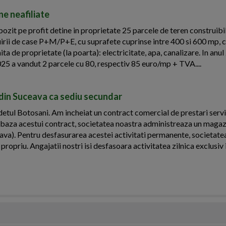
ne neafiliate
zit pe profit detine in proprietate 25 parcele de teren construibil
ruirii de case P+M/P+E, cu suprafete cuprinse intre 400 si 600 mp, c
mita de proprietate (la poarta): electricitate, apa, canalizare. In anu
025 a vandut 2 parcele cu 80, respectiv 85 euro/mp + TVA....
i din Suceava ca sediu secundar
udetul Botosani. Am incheiat un contract comercial de prestari servi
 In baza acestui contract, societatea noastra administreaza un magaz
eava). Pentru desfasurarea acestei activitati permanente, societate
propriu. Angajatii nostri isi desfasoara activitatea zilnica exclusiv i