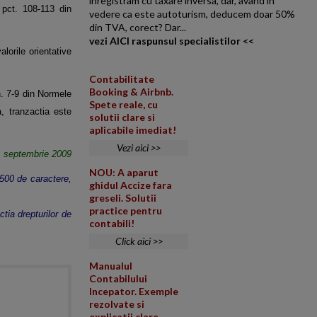
inregistram cu taxare inversa, dar, avand in
. pct. 108-113 din
vedere ca este autoturism, deducem doar 50%
din TVA, corect? Dar...
vezi AICI raspunsul specialistilor <<
lorile orientative
Contabilitate
Booking & Airbnb.
n. 7-9 din Normele
Spete reale, cu
, tranzactia este
solutii clare si
aplicabile imediat!
Vezi aici >>
21 septembrie 2009
NOU: A aparut
a 500 de caractere,
ghidul Accize fara
greseli. Solutii
practice pentru
ctia drepturilor de
contabili!
Click aici >>
Manualul
Contabilului
Incepator. Exemple
rezolvate si
explicatii clare