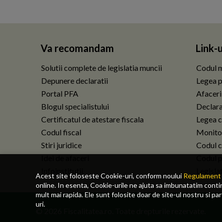
Va recomandam
Link-u
Solutii complete de legislatia muncii
Codul m
Depunere declaratii
Legea p
Portal PFA
Afaceri
Blogul specialistului
Declarat
Certificatul de atestare fiscala
Legea c
Codul fiscal
Monitor
Stiri juridice
Codul ci
Idei de afaceri
Codul p
Infoinstitutii
Legisla
Acest site foloseste Cookie-uri, conform noului
Regulament 
online. In esenta, Cookie-urile ne ajuta sa imbunatatim continu
mult mai rapida. Ele sunt folosite doar de site-ul nostru si pa
uri.
© 2026 Fiscalitatea.ro. Toate drepturile rezervate.