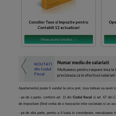
Consilier Taxe si Impozite pentru
Ope
Contabili 12 actualizari
Vreau acest produs →
Numar mediu de salariati
 de expertul
NOUTATI
odul Fiscal
din Codul
Multumesc pentru raspuns insa la li
Fiscal
precizeaza ca in efectivul salariati n
Apartamentul poate fi vandut la orice pret, insa trebuie sa aveti 
- pe de o parte, conform art. 11 din
Codul fiscal
si art. 67 din C
de impozitare (fiind vorba de o tranzactie intre societate si un as
- pe de alta parte, pentru a fi luata in considerare, reevaluarea 