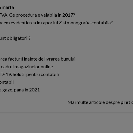
a marfa
 TVA. Ce procedura e valabila in 2017?
cem evidentierea in raportul Z si monografia contabila?
unt obligatorii?
ea facturii inainte de livrarea bunului
in cadrul magazinelor online
ID-19. Solutii pentru contabili
ontabil
a gaze, pana in 2021
Mai multe articole despre
pret 