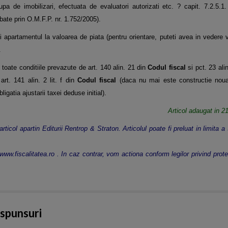
rupa de imobilizari, efectuata de evaluatori autorizati etc. ? capit. 7.2.5.1
ate prin O.M.F.P. nr. 1.752/2005).
i apartamentul la valoarea de piata (pentru orientare, puteti avea in vedere va
.
oate conditiile prevazute de art. 140 alin. 21 din
Codul fiscal
si pct. 23 ali
rt. 141 alin. 2 lit. f din
Codul fiscal
(daca nu mai este constructie noua
ligatia ajustarii taxei deduse initial).
Articol adaugat in 
articol apartin Editurii Rentrop & Straton. Articolul poate fi preluat in limita 
re www.fiscalitatea.ro . In caz contrar, vom actiona conform legilor privind prote
aspunsuri