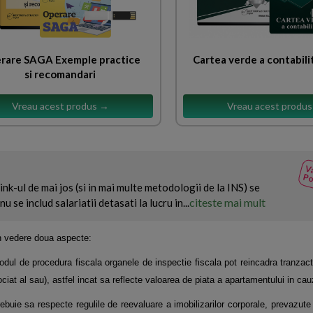
rare SAGA Exemple practice
Cartea verde a contabili
si recomandari
Vreau acest produs →
Vreau acest produ
Va
Po
nk-ul de mai jos (si in mai multe metodologii de la INS) se
citeste mai mult
u se includ salariatii detasati la lucru in...
in vedere doua aspecte:
odul de procedura fiscala organele de inspectie fiscala pot reincadra tranzac
ociat al sau), astfel incat sa reflecte valoarea de piata a apartamentului in cau
trebuie sa respecte regulile de reevaluare a imobilizarilor corporale, prevazute