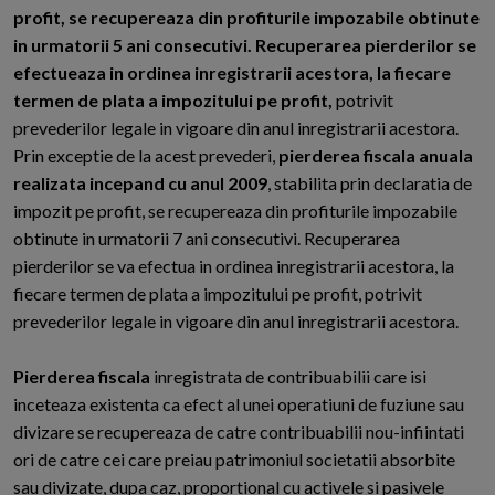
profit, se recupereaza din profiturile impozabile obtinute
in urmatorii 5 ani consecutivi. Recuperarea pierderilor se
efectueaza in ordinea inregistrarii acestora, la fiecare
termen de plata a impozitului pe profit,
potrivit
prevederilor legale in vigoare din anul inregistrarii acestora.
Prin exceptie de la acest prevederi,
pierderea fiscala anuala
realizata incepand cu anul 2009
, stabilita prin declaratia de
impozit pe profit, se recupereaza din profiturile impozabile
obtinute in urmatorii 7 ani consecutivi. Recuperarea
pierderilor se va efectua in ordinea inregistrarii acestora, la
fiecare termen de plata a impozitului pe profit, potrivit
prevederilor legale in vigoare din anul inregistrarii acestora.
Pierderea fiscala
inregistrata de contribuabilii care isi
inceteaza existenta ca efect al unei operatiuni de fuziune sau
divizare se recupereaza de catre contribuabilii nou-infiintati
ori de catre cei care preiau patrimoniul societatii absorbite
sau divizate, dupa caz, proportional cu activele si pasivele