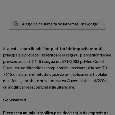
Alege-ne ca sursa ta de informatii in Google
I
n atentia
contribuabililor platitori de impozit
pe profit
principalele prevederi referitoare la regimul pierderilor fiscale
prevazute la art. 26 din
Legea nr. 571/2003
privind Codul
Fiscal, cu modificarile si completarile ulterioare, si la pct. 73 -
76^2 din normele metodologice date in aplicarea articolului
mentionat, aprobate prin Hotararea Guvernului nr. 44/2004,
cu modificarile si completarile ulterioare.
Generalitati
Pierderea anuala, stabilita prin declaratia de impozit pe