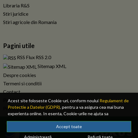
Libraria R&S
Stiri juridice
Stiri agricole din Romania
Pagini utile
RSS Flux RSS 2.0
Sitemap XML
Despre cookies
Termeni si conditii
Contact
Publicitate
Acest site foloseste Cookie-uri, conform noului
Regulament de
Protectie a Datelor (GDPR)
, pentru a va asigura cea mai buna
Privacy policy RO
experienta online. In esenta, Cookie-urile ne ajuta sa
imbunatatim continutul de pe site, oferindu-va dvs., cititorul, o
© 2026 Fiscalitatea.ro. Toate drepturile rezervate.
experienta online personalizata si mult mai rapida. Ele sunt
Accept toate
folosite doar de site-ul nostru si partenerii nostri de incredere.
Administrează
Refuză toate