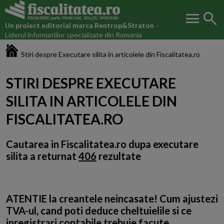
menu
search
Un proiect editorial marca
Rentrop&Straton
-
Liderul informatiilor specializate din Romania
Fiscalitatea.ro
Stiri despre Executare silita in articolele din Fiscalitatea.ro
STIRI DESPRE EXECUTARE
SILITA IN ARTICOLELE DIN
FISCALITATEA.RO
Cautarea in Fiscalitatea.ro dupa
executare
silita
a returnat
406
rezultate
ATENTIE la creantele neincasate! Cum ajustezi
TVA-ul, cand poti deduce cheltuielile si ce
inregistrari contabile trebuie facute