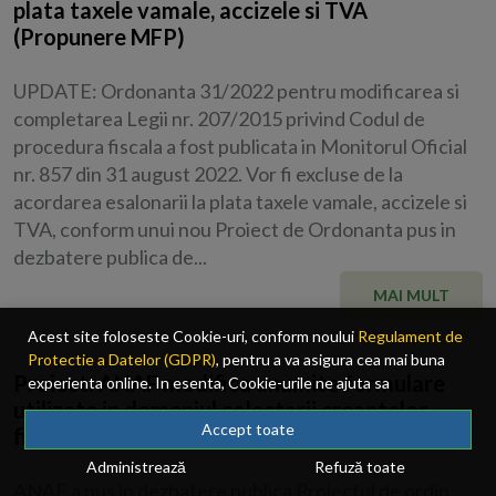
plata taxele vamale, accizele si TVA
(Propunere MFP)
UPDATE: Ordonanta 31/2022 pentru modificarea si
completarea Legii nr. 207/2015 privind Codul de
procedura fiscala a fost publicata in Monitorul Oficial
nr. 857 din 31 august 2022. Vor fi excluse de la
acordarea esalonarii la plata taxele vamale, accizele si
TVA, conform unui nou Proiect de Ordonanta pus in
dezbatere publica de...
MAI MULT
Acest site foloseste Cookie-uri, conform noului
Regulament de
Protectie a Datelor (GDPR)
, pentru a va asigura cea mai buna
Proiect: ANAF modifica anumite formulare
experienta online. In esenta, Cookie-urile ne ajuta sa
utilizate in domeniul colectarii creantelor
imbunatatim continutul de pe site, oferindu-va dvs., cititorul, o
experienta online personalizata si mult mai rapida. Ele sunt
Accept toate
fiscale
folosite doar de site-ul nostru si partenerii nostri de incredere.
Administrează
Refuză toate
Click
AICI
pentru detalii despre politica de Cookie-uri.
ANAF a pus in dezbatere publica Proiectul de ordin