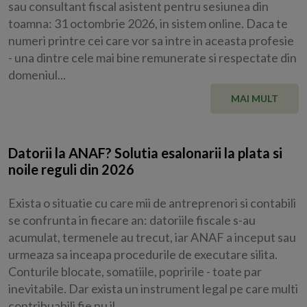
sau consultant fiscal asistent pentru sesiunea din
toamna: 31 octombrie 2026, in sistem online. Daca te
numeri printre cei care vor sa intre in aceasta profesie
- una dintre cele mai bine remunerate si respectate din
domeniul...
MAI MULT
Datorii la ANAF? Solutia esalonarii la plata si
noile reguli din 2026
Exista o situatie cu care mii de antreprenori si contabili
se confrunta in fiecare an: datoriile fiscale s-au
acumulat, termenele au trecut, iar ANAF a inceput sau
urmeaza sa inceapa procedurile de executare silita.
Conturile blocate, somatiile, popririle - toate par
inevitabile. Dar exista un instrument legal pe care multi
contribuabili fie nu il...