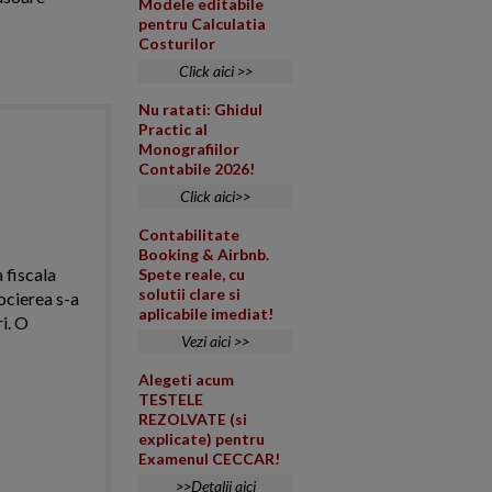
Modele editabile
pentru Calculatia
Costurilor
Click aici >>
Nu ratati: Ghidul
Practic al
Monografiilor
Contabile 2026!
Click aici>>
Contabilitate
Booking & Airbnb.
 fiscala
Spete reale, cu
solutii clare si
ocierea s-a
aplicabile imediat!
i. O
Vezi aici >>
Alegeti acum
TESTELE
REZOLVATE (si
explicate) pentru
Examenul CECCAR!
>>Detalii aici