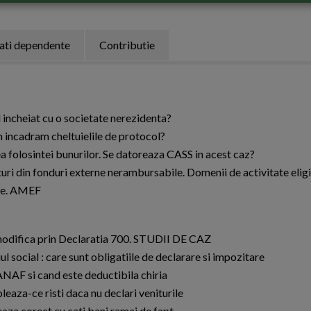
tati dependente
Contributie
incheiat cu o societate nerezidenta?
 incadram cheltuielile de protocol?
ea folosintei bunurilor. Se datoreaza CASS in acest caz?
ri din fonduri externe nerambursabile. Domenii de activitate eligi
ale. AMEF
e modifica prin Declaratia 700. STUDII DE CAZ
l social : care sunt obligatiile de declarare si impozitare
 ANAF si cand este deductibila chiria
aza-ce risti daca nu declari veniturile
leaza corect cu cati bani ramai de fapt