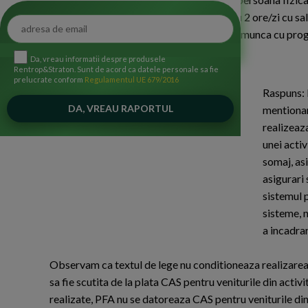
nedeterminata cu program de 1ora/zi sau 2 ore/zi cu sal
CASS, CAS si somaj daca are contract de munca cu program
Da, vreau informatii despre produsele
Rentrop&Straton. Sunt de acord ca datele personale sa fie
prelucrate conform
Regulamentul UE 679/2016
Raspuns: I
mentionam 
realizeaza
unei activ
somaj, asi
asigurari 
sistemul 
sisteme, 
a incadrar
Observam ca textul de lege nu conditioneaza realizarea v
sa fie scutita de la plata CAS pentru veniturile din activ
realizate, PFA nu se datoreaza CAS pentru veniturile din