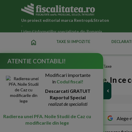
Un proiect editorial marca
Rentrop&Straton
-
Liderul informatiilor specializate din Romania
home
TAXE SI IMPOZITE
DECLARATI
ATENTIE CONTABILI!
Fiscalitatea.ro
»
PFA 2026 : Stiri, Legislatie, Impozite si Taxe
Modificari importante
PFA si contributii sociale. In ce c
in
Codul fiscal!
sanatate?
Descarcati GRATUIT
Raportul Special
10-Dec-2014
4297
realizat de specialisti
Radierea unei PFA. Noile Studii de Caz cu
Alege-n
modificarile din lege
I
n analiza urmatoare, facem referire la o persoana fizic