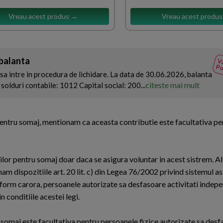
Vreau acest produs →
Vreau acest produ
 balanta
Va
Po
sa intre in procedura de lichidare. La data de 30.06.2026, balanta
citeste mai mult
solduri contabile: 1012 Capital social: 200...
 pentru somaj, mentionam ca aceasta contributie este facultativa pen
lor pentru somaj doar daca se asigura voluntar in acest sistrem. Alt
onam dispozitiile art. 20 lit. c) din Legea 76/2002 privind sistemul as
form carora, persoanele autorizate sa desfasoare activitati indep
n conditiile acestei legi.
u somaj este facultativa pentru persoanele fizice autorizate sa des