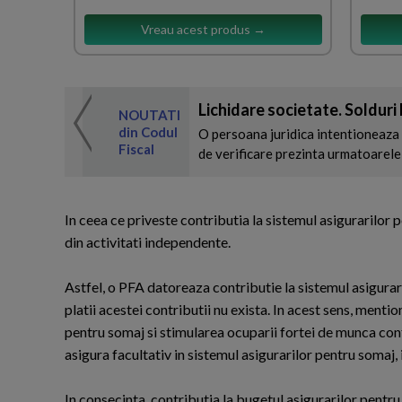
Vreau acest produs →
Lichidare societate. Solduri
 de expertul
NOUTATI
odul Fiscal
din Codul
O persoana juridica intentioneaza 
Fiscal
de verificare prezinta urmatoarele 
In ceea ce priveste contributia la sistemul asigurarilor
din activitati independente.
Astfel, o PFA datoreaza contributie la sistemul asigurari
platii acestei contributii nu exista. In acest sens, menti
pentru somaj si stimularea ocuparii fortei de munca con
asigura facultativ in sistemul asigurarilor pentru somaj, i
In consecinta, contributia la bugetul asigurarilor pentr