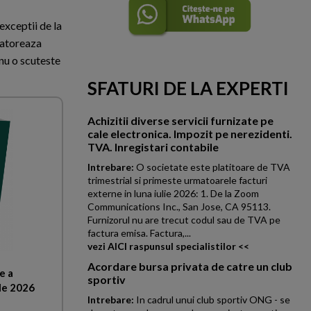
exceptii de la
 datoreaza
 nu o scuteste
SFATURI DE LA EXPERTI
Achizitii diverse servicii furnizate pe
cale electronica. Impozit pe nerezidenti.
TVA. Inregistari contabile
Intrebare:
O societate este platitoare de TVA
trimestrial si primeste urmatoarele facturi
externe in luna iulie 2026: 1. De la Zoom
Communications Inc., San Jose, CA 95113.
Furnizorul nu are trecut codul sau de TVA pe
factura emisa. Factura,...
vezi AICI raspunsul specialistilor <<
Acordare bursa privata de catre un club
e a
sportiv
le 2026
Intrebare:
In cadrul unui club sportiv ONG - se