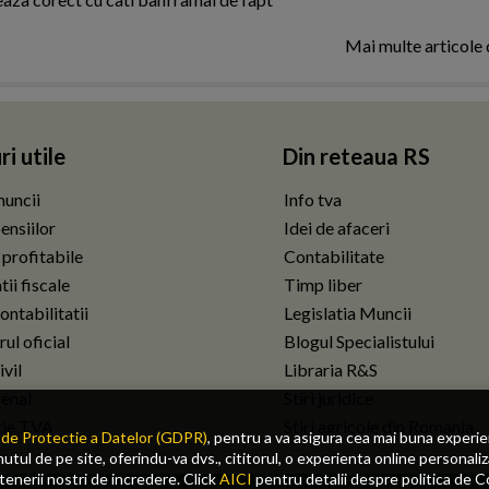
Mai multe articole
ri utile
Din reteaua RS
uncii
Info tva
ensiilor
Idei de afaceri
 profitabile
Contabilitate
ii fiscale
Timp liber
ontabilitatii
Legislatia Muncii
ul oficial
Blogul Specialistului
vil
Libraria R&S
enal
Stiri juridice
tie TVA
Stiri agricole din Romania
de Protectie a Datelor (GDPR)
, pentru a va asigura cea mai buna experi
tul de pe site, oferindu-va dvs., cititorul, o experienta online personaliz
rtenerii nostri de incredere. Click
AICI
pentru detalii despre politica de C