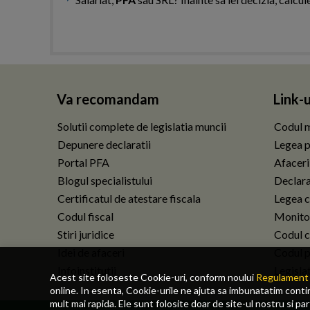
Va recomandam
Link-u
Solutii complete de legislatia muncii
Codul m
Depunere declaratii
Legea p
Portal PFA
Afaceri
Blogul specialistului
Declarat
Certificatul de atestare fiscala
Legea c
Codul fiscal
Monitor
Stiri juridice
Codul ci
Idei de afaceri
Codul p
Infoinstitutii
Legisla
Acest site foloseste Cookie-uri, conform noului
Regulament 
online. In esenta, Cookie-urile ne ajuta sa imbunatatim continu
mult mai rapida. Ele sunt folosite doar de site-ul nostru si pa