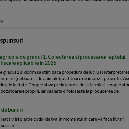
ro
aspunsuri
agricola de gradul 1. Colectarea si procesarea laptelui,
 fiscale aplicabile in 2026
 gradul 1 si dorim sa stim daca procedura de lucru si interpretarea
ermieri (detinatori de animale), platitoare de impozit pe profit. As
dusele lactate. Cooperativa preia laptele de la fermierii cooperator
 dozatoarele proprii, iar cealalta o foloseste la producerea de...
 de bunuri
activ isi pierde codul de tva, in momentul in care va face livrari
declara?