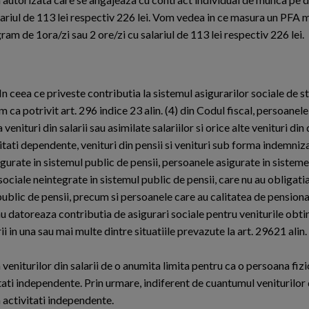
ariul de 113 lei respectiv 226 lei. Vom vedea in ce masura un PFA m
 de 1ora/zi sau 2 ore/zi cu salariul de 113 lei respectiv 226 lei.
n ceea ce priveste contributia la sistemul asigurarilor sociale de s
ca potrivit art. 296 indice 23 alin. (4) din Codul fiscal, persoanele
 venituri din salarii sau asimilate salariilor si orice alte venituri di
itati dependente, venituri din pensii si venituri sub forma indemniza
gurate in sistemul public de pensii, persoanele asigurate in sisteme
sociale neintegrate in sistemul public de pensii, care nu au obligatia
public de pensii, precum si persoanele care au calitatea de pensiona
nu datoreaza contributia de asigurari sociale pentru veniturile obt
ii in una sau mai multe dintre situatiile prevazute la art. 29621 alin. 
eniturilor din salarii de o anumita limita pentru ca o persoana fiz
itati independente. Prin urmare, indiferent de cuantumul veniturilor d
 activitati independente.