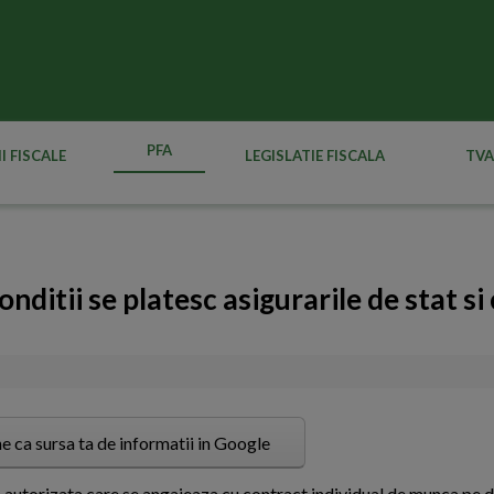
PFA
I FISCALE
LEGISLATIE FISCALA
TVA
onditii se platesc asigurarile de stat si
e ca sursa ta de informatii in Google
a autorizata care se angajeaza cu contract individual de munca pe 