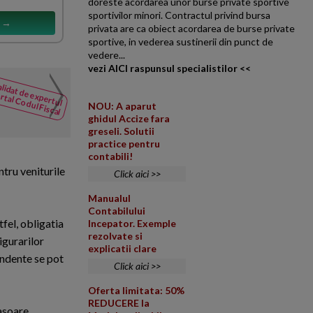
doreste acordarea unor burse private sportive
sportivilor minori. Contractul privind bursa
s →
privata are ca obiect acordarea de burse private
sportive, in vederea sustinerii din punct de
vedere...
vezi AICI raspunsul specialistilor <<
Termen depunere S1039
lidat de expertul
NOUTATI
rtal Codul Fiscal
din Codul
Va rog sa imi spuneti care est
NOU: A aparut
Fiscal
ghidul Accize fara
dizolvarii si lichidarii volunta
greseli. Solutii
practice pentru
contabili!
tru veniturile
Click aici >>
Manualul
Contabilului
fel, obligatia
Incepator. Exemple
rezolvate si
igurarilor
explicatii clare
endente se pot
Click aici >>
Oferta limitata: 50%
REDUCERE la
fasoare