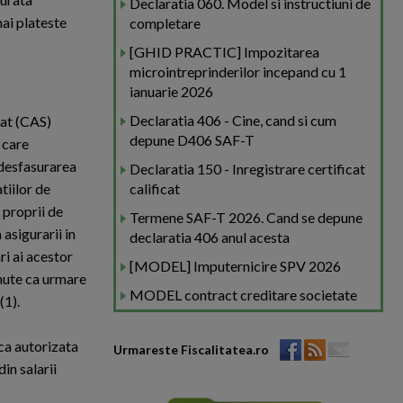
Declaratia 060. Model si instructiuni de
ai plateste
completare
[GHID PRACTIC] Impozitarea
microintreprinderilor incepand cu 1
ianuarie 2026
Declaratia 406 - Cine, cand si cum
tat (CAS)
depune D406 SAF-T
 care
n desfasurarea
Declaratia 150 - Inregistrare certificat
tiilor de
calificat
 proprii de
Termene SAF-T 2026. Cand se depune
 asigurarii in
declaratia 406 anul acesta
ri ai acestor
[MODEL] Imputernicire SPV 2026
inute ca urmare
MODEL contract creditare societate
(1).
ica autorizata
Urmareste Fiscalitatea.ro
in salarii