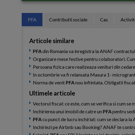
PFA
Contributii sociale
Cas
Activi
Articole similare
PFA
din Romania va inregistra la ANAF contractul 
Organizare mese festive pentru colaboratori. Cum
Persoana fizica care realizeaza venituri din cedar
In octombrie va fi relansata Masura 1- micrograntu
Norma de venit
PFA
nou infiintata. Obligatii fisc
Ultimele articole
Vectorul fiscal: ce este, cum se verifica si cum s
Inchirierea unui imobil de catre un
PFA
pentru sediu
PFA
cu punct de lucru inchiriat: cum se declara la
Inchiriezi pe Airbnb sau Booking? ANAF te controle
Salariat,
PFA
sau SRL? Inainte sa iei decizia, calcu