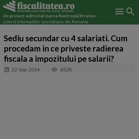
menu
search
Un proiect editorial marca
Rentrop&Straton
-
Liderul informatiilor specializate din Romania
Sediu secundar cu 4 salariati. Cum
procedam in ce priveste radierea
fiscala a impozitului pe salarii?
22-Sep-2014
8528