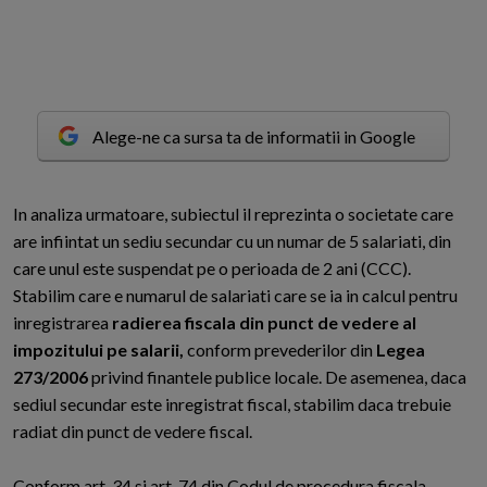
Alege-ne ca sursa ta de informatii in Google
I
n analiza urmatoare, subiectul il reprezinta o societate care
are infiintat un sediu secundar cu un numar de 5 salariati, din
care unul este suspendat pe o perioada de 2 ani (CCC).
Stabilim care e numarul de salariati care se ia in calcul pentru
inregistrarea
radierea fiscala din punct de vedere al
impozitului pe salarii,
conform prevederilor din
Legea
273/2006
privind finantele publice locale. De asemenea, daca
sediul secundar este inregistrat fiscal, stabilim daca trebuie
radiat din punct de vedere fiscal.
Conform art. 34 si art. 74 din Codul de procedura fiscala,