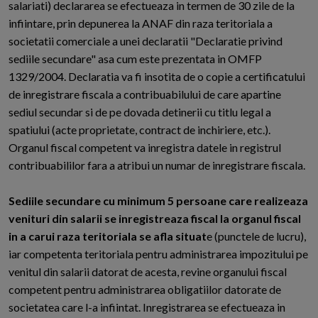
salariati) declararea se efectueaza in termen de 30 zile de la
infiintare, prin depunerea la ANAF din raza teritoriala a
societatii comerciale a unei declaratii "Declaratie privind
sediile secundare" asa cum este prezentata in OMFP
1329/2004. Declaratia va fi insotita de o copie a certificatului
de inregistrare fiscala a contribuabilului de care apartine
sediul secundar si de pe dovada detinerii cu titlu legal a
spatiului (acte proprietate, contract de inchiriere, etc.).
Organul fiscal competent va inregistra datele in registrul
contribuabililor fara a atribui un numar de inregistrare fiscala.
Sediile secundare cu minimum 5 persoane care realizeaza
venituri din salarii se inregistreaza fiscal la organul fiscal
in a carui raza teritoriala se afla situat
e (punctele de lucru),
iar competenta teritoriala pentru administrarea impozitului pe
venitul din salarii datorat de acesta, revine organului fiscal
competent pentru administrarea obligatiilor datorate de
societatea care l-a infiintat. Inregistrarea se efectueaza in