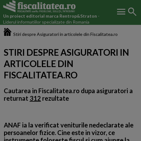
menu
search
Un proiect editorial marca
Rentrop&Straton
-
Liderul informatiilor specializate din Romania
Fiscalitatea.ro
Stiri despre Asiguratori in articolele din Fiscalitatea.ro
STIRI DESPRE ASIGURATORI IN
ARTICOLELE DIN
FISCALITATEA.RO
Cautarea in Fiscalitatea.ro dupa
asiguratori
a
returnat
312
rezultate
ANAF ia la verificat veniturile nedeclarate ale
persoanelor fizice. Cine este in vizor, ce
instrumente foloseste fiscul si cum ajunge la