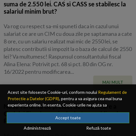
suma de 2.550 lei. CAS si CASS se stabilesc la
salariul minim brut?
Va rog cu respect sa-mi spuneti daca in cazul unui
salariat ce are un CIM cu doua zile pe saptamana a cate
8 ore, cu un salariu realizat mai mic de 2550 lei, se
platesc contributii si impozit la o baza de calcul de 2550
lei? Va multumesc! Raspunsul consultantului fiscal
Alina Elena: Potrivit pct. 68 si pct. 80 din OG nr.
16/2022 pentru modificarea...
MAI MULT
Acest site foloseste Cookie-uri, conform noului
Regulament de
Protectie a Datelor (GDPR)
, pentru a va asigura cea mai buna
experienta online. In esenta, Cookie-urile ne ajuta sa
Noua varianta de proiect de modificare a
imbunatatim continutul de pe site, oferindu-va dvs., cititorul, o
Codului Fiscal, pusa in dezbatere publica de
experienta online personalizata si mult mai rapida. Ele sunt
Accept toate
Finante
folosite doar de site-ul nostru si partenerii nostri de incredere.
Administrează
Refuză toate
Click
AICI
pentru detalii despre politica de Cookie-uri.
Ministerul Finantelor Publice a pus in dezbatere