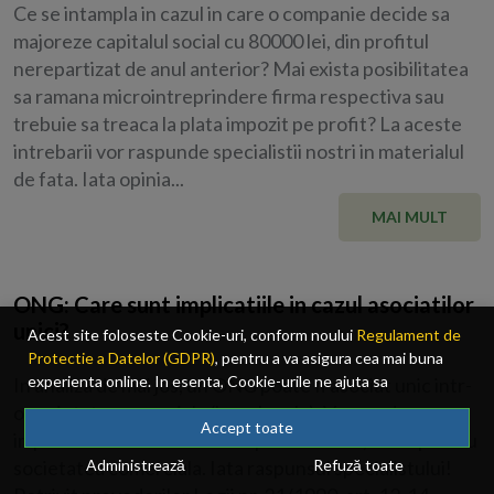
Ce se intampla in cazul in care o companie decide sa
majoreze capitalul social cu 80000 lei, din profitul
nerepartizat de anul anterior? Mai exista posibilitatea
sa ramana microintreprindere firma respectiva sau
trebuie sa treaca la plata impozit pe profit? La aceste
intrebarii vor raspunde specialistii nostri in materialul
de fata. Iata opinia...
MAI MULT
ONG: Care sunt implicatiile in cazul asociatilor
unici?
Acest site foloseste Cookie-uri, conform noului
Regulament de
Protectie a Datelor (GDPR)
, pentru a va asigura cea mai buna
experienta online. In esenta, Cookie-urile ne ajuta sa
In analiza de mai jos, un ONG poate fi asociat unic intr-
imbunatatim continutul de pe site, oferindu-va dvs., cititorul, o
o societate comerciala (baza legala). Vom vedea ce
experienta online personalizata si mult mai rapida. Ele sunt
Accept toate
implicatii fiscale rezulta atat pentru ONG, cat si pentru
folosite doar de site-ul nostru si partenerii nostri de incredere.
societatea comerciala. Iata raspunsul specialistului!
Administrează
Refuză toate
Click
AICI
pentru detalii despre politica de Cookie-uri.