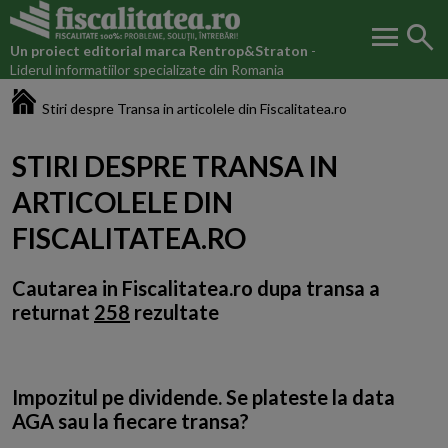
menu
search
Un proiect editorial marca
Rentrop&Straton
-
Liderul informatiilor specializate din Romania
Fiscalitatea.ro
Stiri despre Transa in articolele din Fiscalitatea.ro
STIRI DESPRE TRANSA IN
ARTICOLELE DIN
FISCALITATEA.RO
Cautarea in Fiscalitatea.ro dupa
transa
a
returnat
258
rezultate
Impozitul pe dividende. Se plateste la data
AGA sau la fiecare transa?