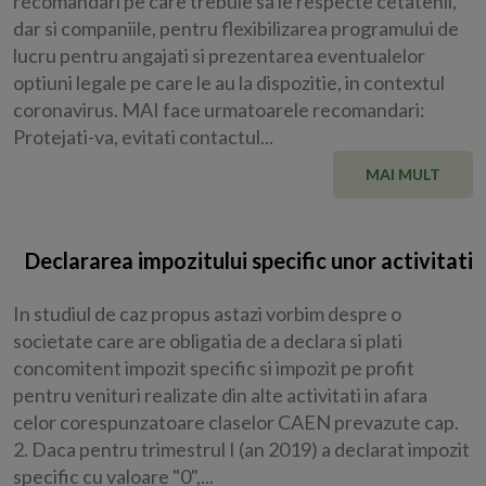
recomandari pe care trebuie sa le respecte cetatenii,
dar si companiile, pentru flexibilizarea programului de
lucru pentru angajati si prezentarea eventualelor
optiuni legale pe care le au la dispozitie, in contextul
coronavirus. MAI face urmatoarele recomandari:
Protejati-va, evitati contactul...
MAI MULT
Declararea impozitului specific unor activitati
In studiul de caz propus astazi vorbim despre o
societate care are obligatia de a declara si plati
concomitent impozit specific si impozit pe profit
pentru venituri realizate din alte activitati in afara
celor corespunzatoare claselor CAEN prevazute cap.
2. Daca pentru trimestrul I (an 2019) a declarat impozit
specific cu valoare "0",...