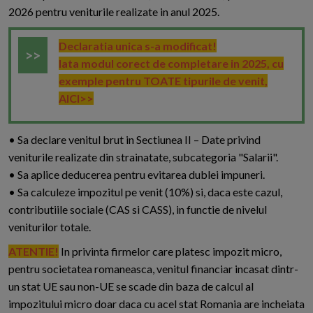
2026 pentru veniturile realizate in anul 2025.
Declaratia unica s-a modificat!
Iata modul corect de completare in 2025, cu
exemple pentru TOATE tipurile de venit,
AICI>>
• Sa declare venitul brut in Sectiunea II – Date privind
veniturile realizate din strainatate, subcategoria "Salarii".
• Sa aplice deducerea pentru evitarea dublei impuneri.
• Sa calculeze impozitul pe venit (10%) si, daca este cazul,
contributiile sociale (CAS si CASS), in functie de nivelul
veniturilor totale.
ATENTIE!
In privinta firmelor care platesc impozit micro,
pentru societatea romaneasca, venitul financiar incasat dintr-
un stat UE sau non-UE se scade din baza de calcul al
impozitului micro doar daca cu acel stat Romania are incheiata