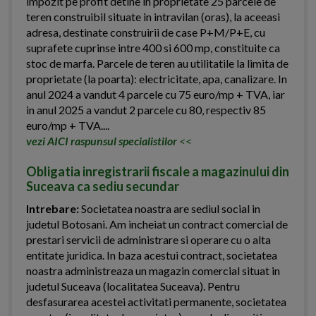
impozit pe profit detine in proprietate 25 parcele de
teren construibil situate in intravilan (oras), la aceeasi
adresa, destinate construirii de case P+M/P+E, cu
suprafete cuprinse intre 400 si 600 mp, constituite ca
stoc de marfa. Parcele de teren au utilitatile la limita de
proprietate (la poarta): electricitate, apa, canalizare. In
anul 2024 a vandut 4 parcele cu 75 euro/mp + TVA, iar
in anul 2025 a vandut 2 parcele cu 80, respectiv 85
euro/mp + TVA....
vezi AICI raspunsul specialistilor
<<
Obligatia inregistrarii fiscale a magazinului din
Suceava ca sediu secundar
Intrebare:
Societatea noastra are sediul social in
judetul Botosani. Am incheiat un contract comercial de
prestari servicii de administrare si operare cu o alta
entitate juridica. In baza acestui contract, societatea
noastra administreaza un magazin comercial situat in
judetul Suceava (localitatea Suceava). Pentru
desfasurarea acestei activitati permanente, societatea