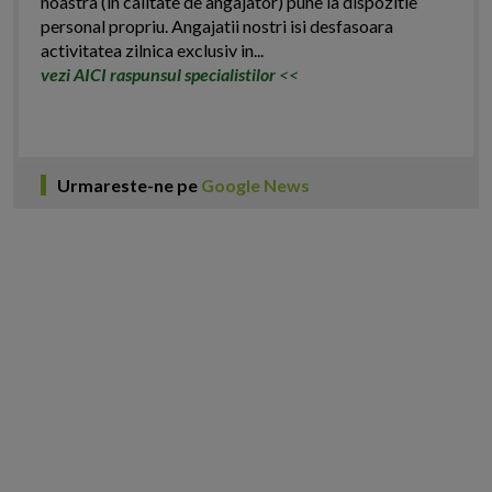
noastra (in calitate de angajator) pune la dispozitie
personal propriu. Angajatii nostri isi desfasoara
activitatea zilnica exclusiv in...
vezi AICI raspunsul specialistilor
<<
Urmareste-ne pe
Google News