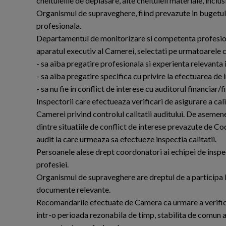
cheltuielile de deplasare, alte cheltuieli materiale, inc
Organismul de supraveghere, fiind prevazute in bugetul 
profesionala.
Departamentul de monitorizare si competenta profesionala
aparatul executiv al Camerei, selectati pe urmatoarele cr
- sa aiba pregatire profesionala si experienta relevanta i
- sa aiba pregatire specifica cu privire la efectuarea de i
- sa nu fie in conflict de interese cu auditorul financiar/
Inspectorii care efectueaza verificari de asigurare a ca
Camerei privind controlul calitatii auditului. De asemenea
dintre situatiile de conflict de interese prevazute de Cod
audit la care urmeaza sa efectueze inspectia calitatii.
Persoanele alese drept coordonatori ai echipei de inspe
profesiei.
Organismul de supraveghere are dreptul de a participa la i
documente relevante.
Recomandarile efectuate de Camera ca urmare a verificar
intr-o perioada rezonabila de timp, stabilita de comun 