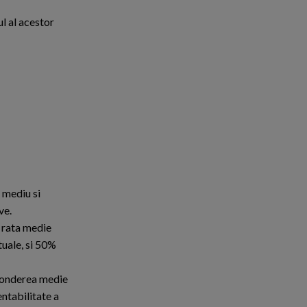
l al acestor
, mediu si
ve.
e rata medie
tuale, si 50%
e ponderea medie
entabilitate a