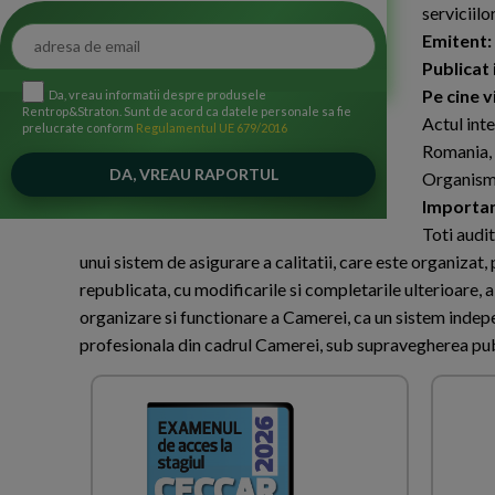
serviciil
Emitent:
Publicat 
Pe cine 
Da, vreau informatii despre produsele
Rentrop&Straton. Sunt de acord ca datele personale sa fie
Actul int
prelucrate conform
Regulamentul UE 679/2016
Romania, p
Organismu
Importa
Toti audit
unui sistem de asigurare a calitatii, care este organizat
republicata, cu modificarile si completarile ulterioare,
organizare si functionare a Camerei, ca un sistem inde
profesionala din cadrul Camerei, sub supravegherea pu