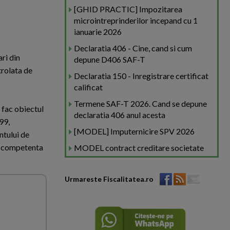
[GHID PRACTIC] Impozitarea
microintreprinderilor incepand cu 1
ianuarie 2026
Declaratia 406 - Cine, cand si cum
ri din
depune D406 SAF-T
trolata de
Declaratia 150 - Inregistrare certificat
calificat
Termene SAF-T 2026. Cand se depune
, fac obiectul
declaratia 406 anul acesta
99,
[MODEL] Imputernicire SPV 2026
ntului de
si competenta
MODEL contract creditare societate
Urmareste Fiscalitatea.ro