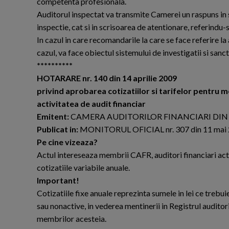
competenta profesionala.
Auditorul inspectat va transmite Camerei un raspuns in s
inspectie, cat si in scrisoarea de atentionare, referindu-se
In cazul in care recomandarile la care se face referire la 
cazul, va face obiectul sistemului de investigatii si sa
**********
HOTARARE nr. 140 din 14 aprilie 2009
privind aprobarea cotizatiilor si tarifelor pentru m
activitatea de audit financiar
Emitent:
CAMERA AUDITORILOR FINANCIARI DI
Publicat in:
MONITORUL OFICIAL nr. 307 din 11 mai
Pe cine vizeaza?
Actul intereseaza membrii CAFR, auditori financiari activ
cotizatiile variabile anuale.
Important!
Cotizatiile fixe anuale reprezinta sumele in lei ce trebu
sau nonactive, in vederea mentinerii in Registrul auditori
membrilor acesteia.