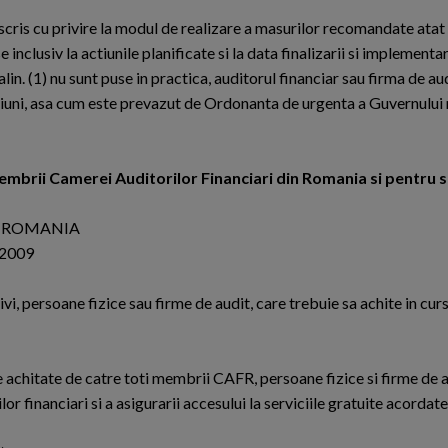
cris cu privire la modul de realizare a masurilor recomandate atat 
 inclusiv la actiunile planificate si la data finalizarii si implementa
alin. (1) nu sunt puse in practica, auditorul financiar sau firma de au
nctiuni, asa cum este prevazut de Ordonanta de urgenta a Guvernului
embrii Camerei Auditorilor Financiari din Romania si pentru st
N ROMANIA
 2009
i, persoane fizice sau firme de audit, care trebuie sa achite in curs
ie achitate de catre toti membrii CAFR, persoane fizice si firme de a
lor financiari si a asigurarii accesului la serviciile gratuite acorda