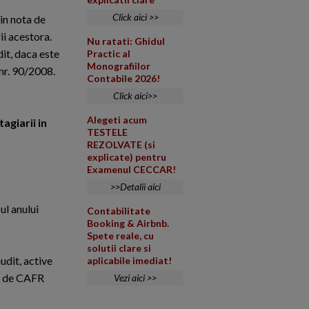
Click aici >>
in nota de
rii acestora.
Nu ratati: Ghidul
dit, daca este
Practic al
Monografiilor
 nr. 90/2008.
Contabile 2026!
Click aici>>
Alegeti acum
agiarii in
TESTELE
REZOLVATE (si
explicate) pentru
Examenul CECCAR!
>>Detalii aici
ul anului
Contabilitate
Booking & Airbnb.
Spete reale, cu
solutii clare si
udit, active
aplicabile imediat!
te de CAFR
Vezi aici >>