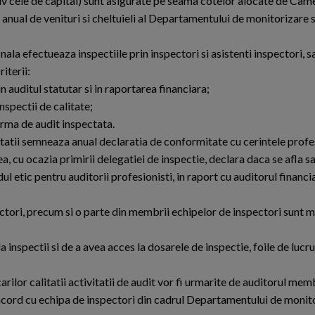
lusiv cele de capital) sunt asigurate pe seama cotelor alocate de Came
anual de venituri si cheltuieli al Departamentului de monitorizare
 efectueaza inspectiile prin inspectori si asistenti inspectori, sal
iterii:
n auditul statutar si in raportarea financiara;
nspectii de calitate;
firma de audit inspectata.
litatii semneaza anual declaratia de conformitate cu cerintele profe
, cu ocazia primirii delegatiei de inspectie, declara daca se afla sa
ul etic pentru auditorii profesionisti, in raport cu auditorul financi
ctori, precum si o parte din membrii echipelor de inspectori sunt 
nspectii si de a avea acces la dosarele de inspectie, foile de lucru 
ilor calitatii activitatii de audit vor fi urmarite de auditorul me
acord cu echipa de inspectori din cadrul Departamentului de monito