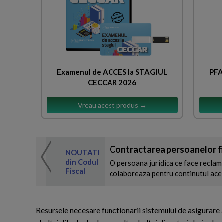
Examenul de ACCES la STAGIUL
PFA
CECCAR 2026
Vreau acest produs →
Contractarea persoanelor fiz
 de expertul
NOUTATI
odul Fiscal
din Codul
O persoana juridica ce face reclame
Fiscal
colaboreaza pentru continutul acest
Resursele necesare functionarii sistemului de asigurare a c