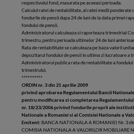
respectivului fond, masurata pe aceeasi perioada.
Calculul ratei de rentabilitate, al ratei medii ponderate 
fondurile de pensii dupa 24 de luni de la data primei rapor
fondului de pensii.
Administratorul calculeaza si raporteaza trimestrial Comi
trimestru, pentru perioada ultimelor 24 de luni anterioare
Rata de rentabilitate se calculeaza pe baza valorii unitar
depozitarul fondului de pensii in ultima zi lucratoare a t
Administratorul publica rata de rentabilitate a fondului 
trimestrului.
**********
ORDIN nr. 3 din 21 aprilie 2009
privind aprobarea Regulamentului Bancii Nationale a
pentru modificarea si completarea Regulamentului B
nr. 18/23/2006 privind fondurile proprii ale instituti
Nationale a Romaniei si al Comisiei Nationale a Val
Emitent:
BANCA NATIONALA A ROMANIEI Nr. 3 din 2
COMISIA NATIONALA A VALORILOR MOBILIARE Nr. 24