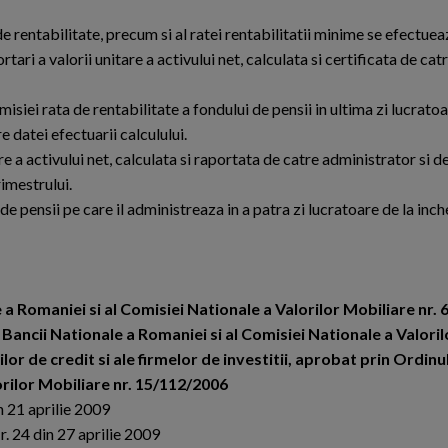
de rentabilitate, precum si al ratei rentabilitatii minime se efectue
tari a valorii unitare a activului net, calculata si certificata de ca
siei rata de rentabilitate a fondului de pensii in ultima zi lucratoa
 datei efectuarii calculului.
e a activului net, calculata si raportata de catre administrator si d
rimestrului.
de pensii pe care il administreaza in a patra zi lucratoare de la inc
 Romaniei si al Comisiei Nationale a Valorilor Mobiliare nr. 
ancii Nationale a Romaniei si al Comisiei Nationale a Valoril
ilor de credit si ale firmelor de investitii, aprobat prin Ordinu
orilor Mobiliare nr. 15/112/2006
1 aprilie 2009
 din 27 aprilie 2009