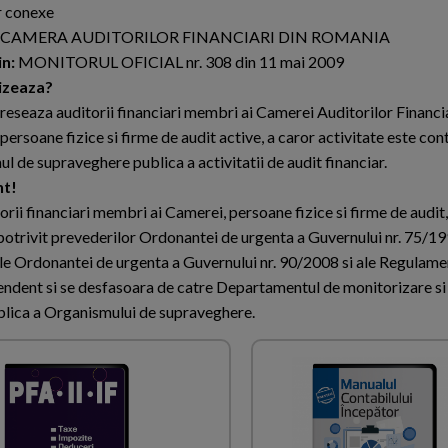
or conexe
CAMERA AUDITORILOR FINANCIARI DIN ROMANIA
in:
MONITORUL OFICIAL nr. 308 din 11 mai 2009
vizeaza?
ereseaza auditorii financiari membri ai Camerei Auditorilor Financia
ersoane fizice si firme de audit active, a caror activitate este con
l de supraveghere publica a activitatii de audit financiar.
nt!
orii financiari membri ai Camerei, persoane fizice si firme de audit
, potrivit prevederilor Ordonantei de urgenta a Guvernului nr. 75/19
 ale Ordonantei de urgenta a Guvernului nr. 90/2008 si ale Regulame
pendent si se desfasoara de catre Departamentul de monitorizare 
blica a Organismului de supraveghere.