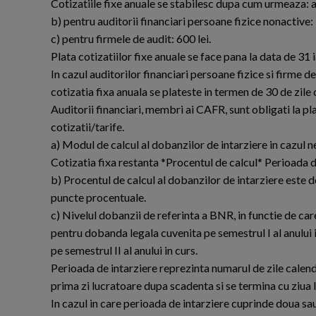
Cotizatiile fixe anuale se stabilesc dupa cum urmeaza: a)
b) pentru auditorii financiari persoane fizice nonactive: 
c) pentru firmele de audit: 600 lei.
Plata cotizatiilor fixe anuale se face pana la data de 31 i
In cazul auditorilor financiari persoane fizice si firme de
cotizatia fixa anuala se plateste in termen de 30 de zil
Auditorii financiari, membri ai CAFR, sunt obligati la pl
cotizatii/tarife.
a) Modul de calcul al dobanzilor de intarziere in cazul ne
Cotizatia fixa restanta *Procentul de calcul* Perioada de
b) Procentul de calcul al dobanzilor de intarziere este
puncte procentuale.
c) Nivelul dobanzii de referinta a BNR, in functie de care
pentru dobanda legala cuvenita pe semestrul I al anului in
pe semestrul II al anului in curs.
Perioada de intarziere reprezinta numarul de zile calen
prima zi lucratoare dupa scadenta si se termina cu ziua l
In cazul in care perioada de intarziere cuprinde doua sa