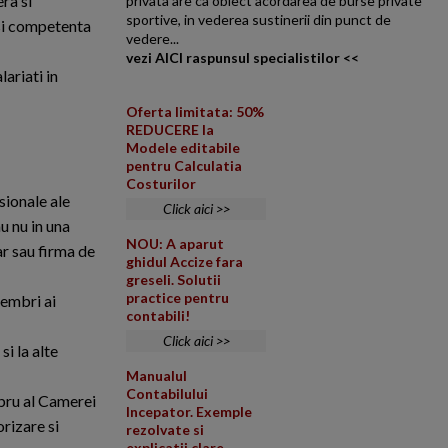
ra si
privata are ca obiect acordarea de burse private
sportive, in vederea sustinerii din punct de
 si competenta
vedere...
vezi AICI raspunsul specialistilor <<
ariati in
Oferta limitata: 50%
REDUCERE la
Modele editabile
pentru Calculatia
Costurilor
sionale ale
Click aici >>
u nu in una
NOU: A aparut
ar sau firma de
ghidul Accize fara
greseli. Solutii
practice pentru
membri ai
contabili!
Click aici >>
si la alte
Manualul
Contabilului
mbru al Camerei
Incepator. Exemple
rizare si
rezolvate si
explicatii clare