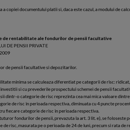
a copiei documentului platii si, daca este cazul, a modului de calcu
de rentabilitate ale fondurilor de pensii facultative
I DE PENSII PRIVATE
 2009
 de pensii facultative si depozitarilor.
itate minima se calculeaza diferentiat pe categorii de risc: ridicat
investitii si cu prevederile prospectului schemei de pensii facultati
sii dintr-o categorie de risc reprezinta cea mai mica valoare dintr
gorie de risc in perioada respectiva, diminuata cu 4 puncte procen
ru fiecare categorie de risc in perioada respectiva.
uturor fondurilor de pensii, prevazuta la art. 3 lit. e), se folosest
ie de risc, masurata pe o perioada de 24 de luni, precum si rata de r