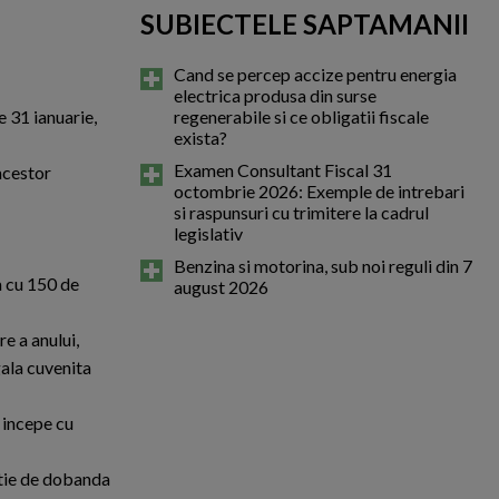
SUBIECTELE SAPTAMANII
Cand se percep accize pentru energia
electrica produsa din surse
e 31 ianuarie,
regenerabile si ce obligatii fiscale
exista?
Examen Consultant Fiscal 31
 acestor
octombrie 2026: Exemple de intrebari
si raspunsuri cu trimitere la cadrul
legislativ
Benzina si motorina, sub noi reguli din 7
a cu 150 de
august 2026
re a anului,
gala cuvenita
 incepe cu
ctie de dobanda