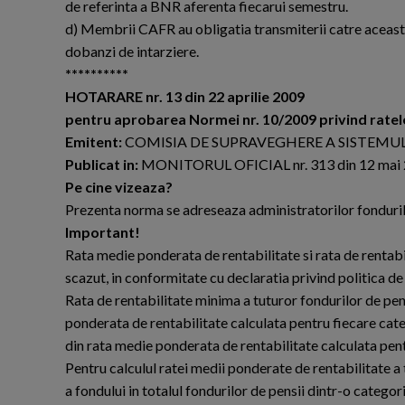
de referinta a BNR aferenta fiecarui semestru.
d) Membrii CAFR au obligatia transmiterii catre aceasta 
dobanzi de intarziere.
**********
HOTARARE nr. 13 din 22 aprilie 2009
pentru aprobarea Normei nr. 10/2009 privind ratele 
Emitent:
COMISIA DE SUPRAVEGHERE A SISTEMULU
Publicat in:
MONITORUL OFICIAL nr. 313 din 12 mai
Pe cine vizeaza?
Prezenta norma se adreseaza administratorilor fondurilor
Important!
Rata medie ponderata de rentabilitate si rata de rentabil
scazut, in conformitate cu declaratia privind politica de 
Rata de rentabilitate minima a tuturor fondurilor de pen
ponderata de rentabilitate calculata pentru fiecare cate
din rata medie ponderata de rentabilitate calculata pent
Pentru calculul ratei medii ponderate de rentabilitate a t
a fondului in totalul fondurilor de pensii dintr-o categor