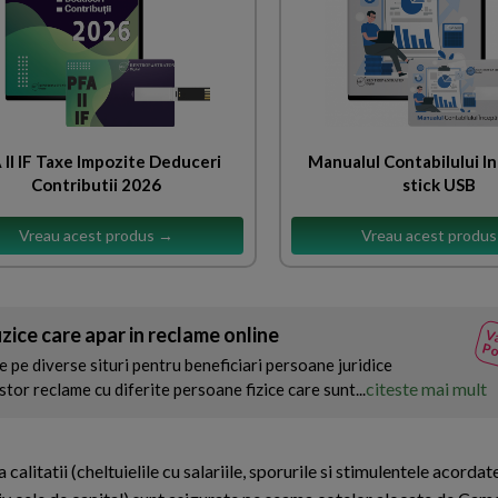
 II IF Taxe Impozite Deduceri
Manualul Contabilului I
Contributii 2026
stick USB
Vreau acest produs →
Vreau acest produ
ice care apar in reclame online
Va
Po
 pe diverse situri pentru beneficiari persoane juridice
citeste mai mult
or reclame cu diferite persoane fizice care sunt...
alitatii (cheltuielile cu salariile, sporurile si stimulentele acordat