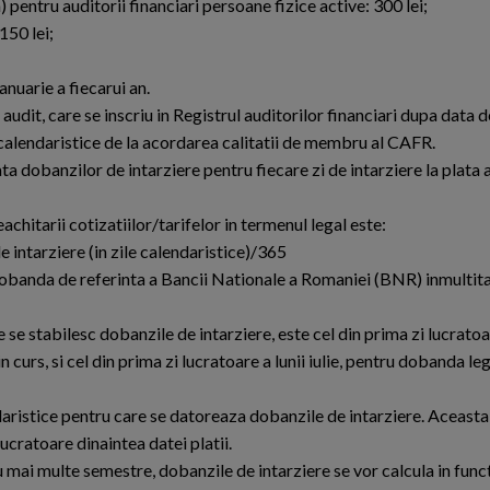
 pentru auditorii financiari persoane fizice active: 300 lei;
150 lei;
anuarie a fiecarui an.
 audit, care se inscriu in Registrul auditorilor financiari dupa data d
e calendaristice de la acordarea calitatii de membru al CAFR.
ata dobanzilor de intarziere pentru fiecare zi de intarziere la plata
achitarii cotizatiilor/tarifelor in termenul legal este:
 intarziere (in zile calendaristice)/365
 dobanda de referinta a Bancii Nationale a Romaniei (BNR) inmultit
 se stabilesc dobanzile de intarziere, este cel din prima zi lucratoa
 curs, si cel din prima zi lucratoare a lunii iulie, pentru dobanda le
daristice pentru care se datoreaza dobanzile de intarziere. Aceasta
ucratoare dinaintea datei platii.
u mai multe semestre, dobanzile de intarziere se vor calcula in fun