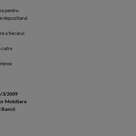
aza pentru
tre depozitarul
re a fiecarui
e catre
heierea
6/3/2009
or Mobiliare
l Bancii