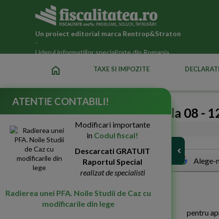
Un proiect editorial marca
Rentrop&Straton
-
Liderul informatiilor specializate din Romania
home
TAXE SI IMPOZITE
DECLARATI
ATENTIE CONTABILI!
Noutati Legislatie Fiscala 08 - 
Modificari importante
20-Mai-2009
5910
in
Codul fiscal!
Descarcati GRATUIT
Alege-n
Raportul Special
realizat de specialisti
H
OTARARE nr. 139 din 24 martie 2009
Radierea unei PFA. Noile Studii de Caz cu
modificarile din lege
pentru apr