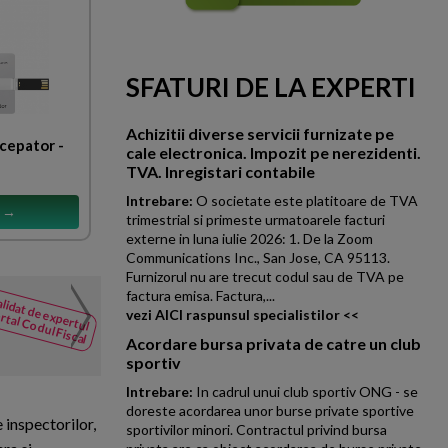
SFATURI DE LA EXPERTI
Achizitii diverse servicii furnizate pe
ncepator -
cale electronica. Impozit pe nerezidenti.
TVA. Inregistari contabile
Intrebare:
O societate este platitoare de TVA
s →
trimestrial si primeste urmatoarele facturi
externe in luna iulie 2026: 1. De la Zoom
Communications Inc., San Jose, CA 95113.
Furnizorul nu are trecut codul sau de TVA pe
factura emisa. Factura,...
Conditii sponsorizare 
lidat de expertul
NOUTATI
rtal Codul Fiscal
vezi AICI raspunsul specialistilor <<
din Codul
Ce conditii trebuie indeplinite
Acordare bursa privata de catre un club
Fiscal
profit, catre ''Directia General
sportiv
Intrebare:
In cadrul unui club sportiv ONG - se
doreste acordarea unor burse private sportive
e inspectorilor,
sportivilor minori. Contractul privind bursa