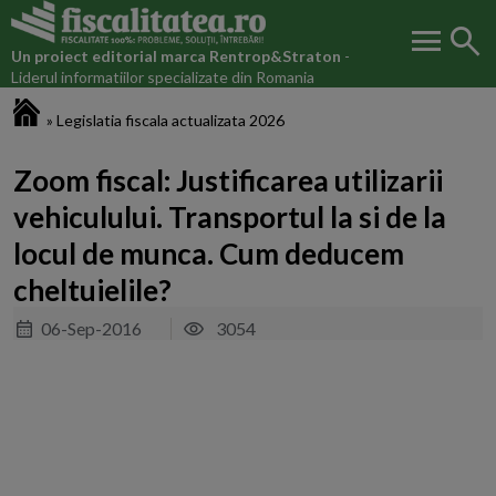
menu
search
Un proiect editorial marca
Rentrop&Straton
-
Liderul informatiilor specializate din Romania
Fiscalitatea.ro
»
Legislatia fiscala actualizata 2026
Zoom fiscal: Justificarea utilizarii
vehiculului. Transportul la si de la
locul de munca. Cum deducem
cheltuielile?
06-Sep-2016
3054