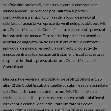
sau folosinta societatii, in masura in care in contractul de
munca aplicabil se prevede posibilitatea suportarii
contravaloarii transportului la si de la locul de munca al
salariatului, aceasta va reprezenta venit neimpozabil, potrivit
art. 76 alin. (4) lit. a) din Codul fiscal, astfel cum este prevazut
in contractul de munca. Este asadar important ca beneficiul
acordat de angajator sa fie inclus in prevederile contractului
individual de munca, respectiv a contractului colectiv de
munca, pentru aplicarea acestui tratament fiscal si, acesta sa
respecte destinatia prevazuta de art. 76 alin. (4) lit. a) din
Codul fiscal.
Din punct de vedere al impozitului pe profit, potrivit art. 25
alin. (2) din Codul fiscal, cheltuielile cu salariile si cele asimilate
salariilor astfel cum sunt definite potrivit Titlului IV sunt
cheltuieli deductibile
pentru determinarea rezultatului fiscal,
cu exceptia celor cu deductibilitate limitata si a celor
nedeductibile reglementate la alin. (3) si (4) al aceluiasi articol.