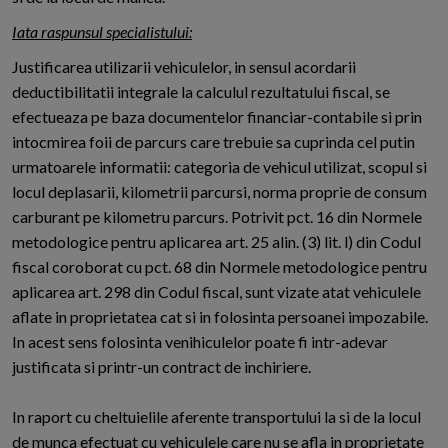
Iata raspunsul specialistului:
Justificarea utilizarii vehiculelor, in sensul acordarii
deductibilitatii integrale la calculul rezultatului fiscal, se
efectueaza pe baza documentelor financiar-contabile si prin
intocmirea foii de parcurs care trebuie sa cuprinda cel putin
urmatoarele informatii: categoria de vehicul utilizat, scopul si
locul deplasarii, kilometrii parcursi, norma proprie de consum
carburant pe kilometru parcurs. Potrivit pct. 16 din Normele
metodologice pentru aplicarea art. 25 alin. (3) lit. l) din Codul
fiscal coroborat cu pct. 68 din Normele metodologice pentru
aplicarea art. 298 din Codul fiscal, sunt vizate atat vehiculele
aflate in proprietatea cat si in folosinta persoanei impozabile.
In acest sens folosinta venihiculelor poate fi intr-adevar
justificata si printr-un contract de inchiriere.
In raport cu cheltuielile aferente transportului la si de la locul
de munca efectuat cu vehiculele care nu se afla in proprietate