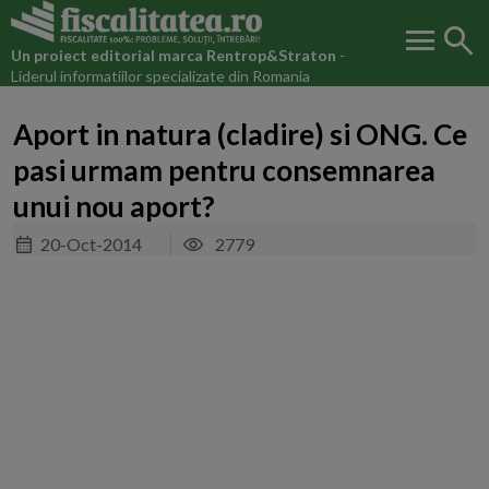
menu
search
Un proiect editorial marca
Rentrop&Straton
-
Liderul informatiilor specializate din Romania
Aport in natura (cladire) si ONG. Ce
pasi urmam pentru consemnarea
unui nou aport?
20-Oct-2014
2779