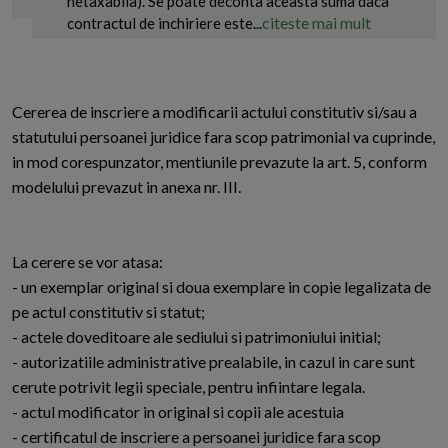
netaxabila). Se poate deconta aceasta suma daca
citeste mai mult
contractul de inchiriere este...
Cererea de inscriere a modificarii actului constitutiv si/sau a
statutului persoanei juridice fara scop patrimonial va cuprinde,
in mod corespunzator, mentiunile prevazute la art. 5, conform
modelului prevazut in anexa nr. III.
La cerere se vor atasa:
- un exemplar original si doua exemplare in copie legalizata de
pe actul constitutiv si statut;
- actele doveditoare ale sediului si patrimoniului initial;
- autorizatiile administrative prealabile, in cazul in care sunt
cerute potrivit legii speciale, pentru infiintare legala.
- actul modificator in original si copii ale acestuia
- certificatul de inscriere a persoanei juridice fara scop