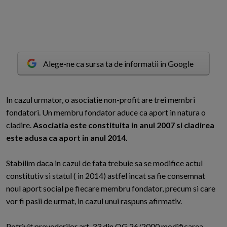
Alege-ne ca sursa ta de informatii in Google
I
n cazul urmator, o asociatie non-profit are trei membri
fondatori. Un membru fondator aduce ca aport in natura o
cladire.
Asociatia este constituita in anul 2007 si cladirea
este adusa ca aport in anul 2014.
Stabilim daca in cazul de fata trebuie sa se modifice actul
constitutiv si statul ( in 2014) astfel incat sa fie consemnat
noul aport social pe fiecare membru fondator, precum si care
vor fi pasii de urmat, in cazul unui raspuns afirmativ.
Potrivit prevederilor art. 33 din OG 26/2000 modificarea