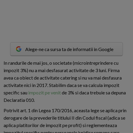
Alege-ne ca sursa ta de informatii in Google
I
n randurile de mai jos, o societate (microintreprindere cu
impozit 3%) nu a mai desfasurat activitate de 3 luni. Firma
avea ca obiect de activitate catering si nu va mai desfasura
activitate nici in 2017. Stabilim daca se va calcula impozit
specific sau
impozit pe venit
de 3% si daca trebuie sa depuna
Declaratia 010.
Potrivit art. 1 din Legea 170/2016, aceasta lege se aplica prin
derogare de la prevederile titlului II din Codul fiscal (adica se
aplica platitorilor de impozit pe profit) si reglementeaza
impozitul specific pentru persoanele juridice romane care