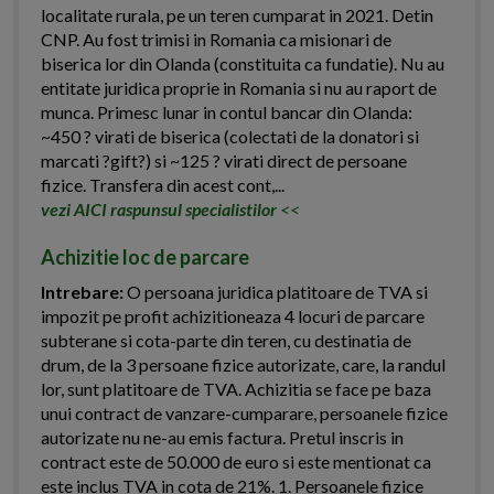
localitate rurala, pe un teren cumparat in 2021. Detin
CNP. Au fost trimisi in Romania ca misionari de
biserica lor din Olanda (constituita ca fundatie). Nu au
entitate juridica proprie in Romania si nu au raport de
munca. Primesc lunar in contul bancar din Olanda:
~450 ? virati de biserica (colectati de la donatori si
marcati ?gift?) si ~125 ? virati direct de persoane
fizice. Transfera din acest cont,...
vezi AICI raspunsul specialistilor
<<
Achizitie loc de parcare
Intrebare:
O persoana juridica platitoare de TVA si
impozit pe profit achizitioneaza 4 locuri de parcare
subterane si cota-parte din teren, cu destinatia de
drum, de la 3 persoane fizice autorizate, care, la randul
lor, sunt platitoare de TVA. Achizitia se face pe baza
unui contract de vanzare-cumparare, persoanele fizice
autorizate nu ne-au emis factura. Pretul inscris in
contract este de 50.000 de euro si este mentionat ca
este inclus TVA in cota de 21%. 1. Persoanele fizice