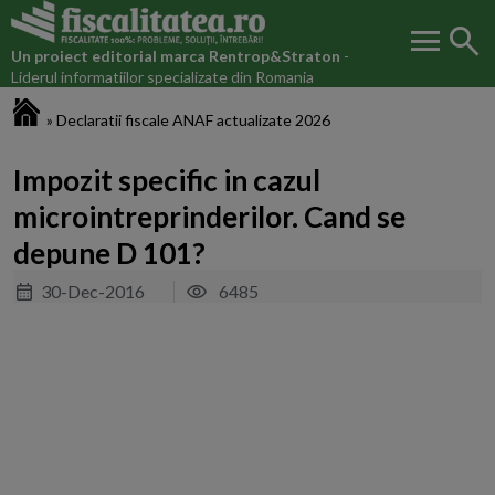
menu
search
Un proiect editorial marca
Rentrop&Straton
-
Liderul informatiilor specializate din Romania
Fiscalitatea.ro
»
Declaratii fiscale ANAF actualizate 2026
Impozit specific in cazul
microintreprinderilor. Cand se
depune D 101?
30-Dec-2016
6485