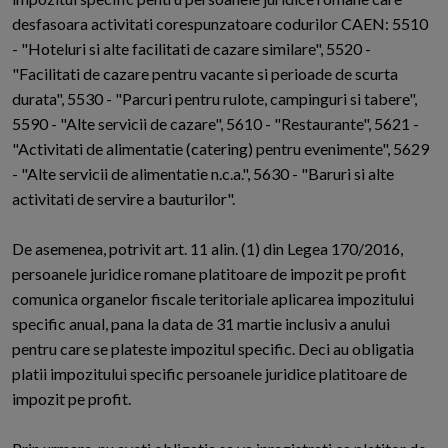
desfasoara activitati corespunzatoare codurilor CAEN: 5510
- "Hoteluri si alte facilitati de cazare similare", 5520 -
"Facilitati de cazare pentru vacante si perioade de scurta
durata", 5530 - "Parcuri pentru rulote, campinguri si tabere",
5590 - "Alte servicii de cazare", 5610 - "Restaurante", 5621 -
"Activitati de alimentatie (catering) pentru evenimente", 5629
- "Alte servicii de alimentatie n.c.a.", 5630 - "Baruri si alte
activitati de servire a bauturilor".
De asemenea, potrivit art. 11 alin. (1) din Legea 170/2016,
persoanele juridice romane platitoare de impozit pe profit
comunica organelor fiscale teritoriale aplicarea impozitului
specific anual, pana la data de 31 martie inclusiv a anului
pentru care se plateste impozitul specific. Deci au obligatia
platii impozitului specific persoanele juridice platitoare de
impozit pe profit.