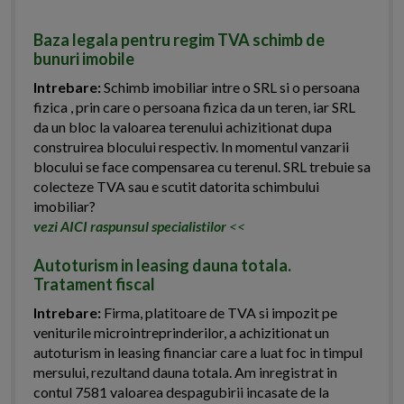
Baza legala pentru regim TVA schimb de
bunuri imobile
Intrebare:
Schimb imobiliar intre o SRL si o persoana
fizica , prin care o persoana fizica da un teren, iar SRL
da un bloc la valoarea terenului achizitionat dupa
construirea blocului respectiv. In momentul vanzarii
blocului se face compensarea cu terenul. SRL trebuie sa
colecteze TVA sau e scutit datorita schimbului
imobiliar?
vezi AICI raspunsul specialistilor
<<
Autoturism in leasing dauna totala.
Tratament fiscal
Intrebare:
Firma, platitoare de TVA si impozit pe
veniturile microintreprinderilor, a achizitionat un
autoturism in leasing financiar care a luat foc in timpul
mersului, rezultand dauna totala. Am inregistrat in
contul 7581 valoarea despagubirii incasate de la