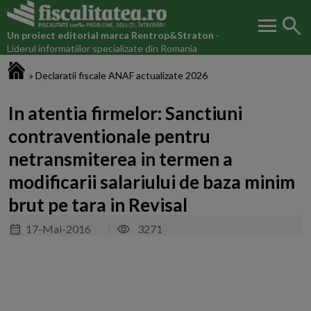
menu
search
Un proiect editorial marca
Rentrop&Straton
-
Liderul informatiilor specializate din Romania
Fiscalitatea.ro
»
Declaratii fiscale ANAF actualizate 2026
In atentia firmelor: Sanctiuni
contraventionale pentru
netransmiterea in termen a
modificarii salariului de baza minim
brut pe tara in Revisal
17-Mai-2016
3271