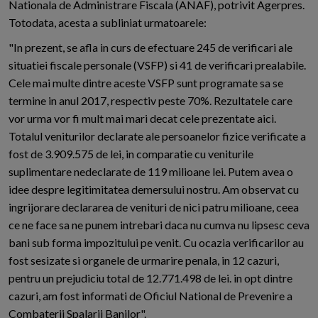
Nationala de Administrare Fiscala (ANAF), potrivit Agerpres.
Totodata, acesta a subliniat urmatoarele:
"In prezent, se afla in curs de efectuare 245 de verificari ale
situatiei fiscale personale (VSFP) si 41 de verificari prealabile.
Cele mai multe dintre aceste VSFP sunt programate sa se
termine in anul 2017, respectiv peste 70%. Rezultatele care
vor urma vor fi mult mai mari decat cele prezentate aici.
Totalul veniturilor declarate ale persoanelor fizice verificate a
fost de 3.909.575 de lei, in comparatie cu veniturile
suplimentare nedeclarate de 119 milioane lei. Putem avea o
idee despre legitimitatea demersului nostru. Am observat cu
ingrijorare declararea de venituri de nici patru milioane, ceea
ce ne face sa ne punem intrebari daca nu cumva nu lipsesc ceva
bani sub forma impozitului pe venit. Cu ocazia verificarilor au
fost sesizate si organele de urmarire penala, in 12 cazuri,
pentru un prejudiciu total de 12.771.498 de lei. in opt dintre
cazuri, am fost informati de Oficiul National de Prevenire a
Combaterii Spalarii Banilor".