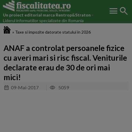
menu
search
Un proiect editorial marca
Rentrop&Straton
-
Liderul informatiilor specializate din Romania
Fiscalitatea.ro
»
Taxe si impozite datorate statului in 2026
ANAF a controlat persoanele fizice
cu averi mari si risc fiscal. Veniturile
declarate erau de 30 de ori mai
mici!
09-Mai-2017
5059