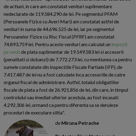
de actiuni, in care am constatat venituri suplimentare
nedeclarate de 119.584.290 de lei. Pe segmentul PFAM
(Persoanele Fizice cu Averi Mari) am constatat astfel de
venituri in suma de 44.696.525 de lei, iar pe segmentul
Persoanelor Fizice cu Risc Fiscal (PFRF) am constatat
74.893.759 lei. Pentru aceste venituri am calculat un
impozit
pe venit
de plata suplimentar de 19.149.583 lei si accesorii
(penalitati si dobanzi) de 7.772.273 lei, cu mentiunea ca pentru
sumele constatate din Inspectiile Fiscale Partiale (IFP), de
7.417.487 de lei nu a fost calculate inca accesoriile de catre
organul fiscal de administrare. Astfel, totalul obligatiilor
fiscale de plata a fost de 26.921.856 de lei, din care, in timpul
controlului sau imediat ulterior acestuia, au fost incasati
4.292.306 lei, urmand ca pentru diferenta sa se deruleze
proceduri de executare silita".
de
Miruna Petrache