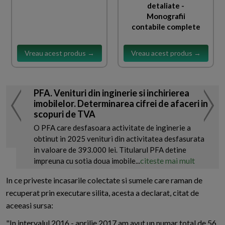
detaliate -
Monografii
contabile complete
Vreau acest produs →
Vreau acest produs →
PFA. Venituri din inginerie si inchirierea
imobilelor. Determinarea cifrei de afaceri in
scopuri de TVA
O PFA care desfasoara activitate de inginerie a
obtinut in 2025 venituri din activitatea desfasurata
in valoare de 393.000 lei. Titularul PFA detine
citeste mai mult
impreuna cu sotia doua imobile...
In ce priveste incasarile colectate si sumele care raman de
recuperat prin executare silita, acesta a declarat, citat de
aceeasi sursa:
"In intervalul 2016 - aprilie 2017 am avut un numar total de 56