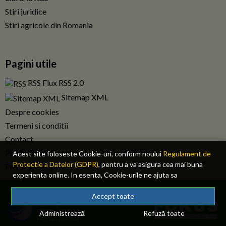
Stiri juridice
Stiri agricole din Romania
Pagini utile
RSS Flux RSS 2.0
Sitemap XML
Despre cookies
Termeni si conditii
Contact
Publicitate
Acest site foloseste Cookie-uri, conform noului
Regulament de
Protectie a Datelor (GDPR)
, pentru a va asigura cea mai buna
Privacy policy RO
experienta online. In esenta, Cookie-urile ne ajuta sa
imbunatatim continutul de pe site, oferindu-va dvs., cititorul, o
© 2026 Fiscalitatea.ro. Toate drepturile rezervate.
experienta online personalizata si mult mai rapida. Ele sunt
Accept toate
folosite doar de site-ul nostru si partenerii nostri de incredere.
Administrează
Refuză toate
Click
AICI
pentru detalii despre politica de Cookie-uri.