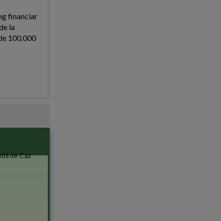
ng financiar
de la
i de 100.000