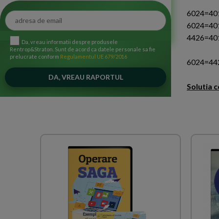
6024=401
6024=401
4426=40
Da, vreau informatii despre produsele
Rentrop&Straton. Sunt de acord ca datele personale sa fie
prelucrate conform
Regulamentul UE 679/2016
6024=442
Solutia c