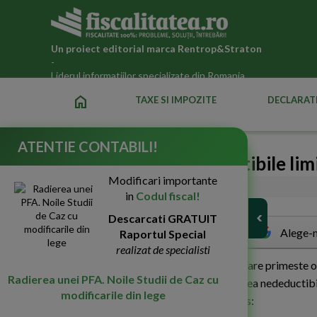
Un proiect editorial marca
Rentrop&Straton
-
Liderul informatiilor specializate din Romania
home
TAXE SI IMPOZITE
DECLARATI
ATENTIE CONTABILI!
Cheltuieli si TVA deductibile lim
Modificari importante
20-Iun-2013
6645
in
Codul fiscal!
Descarcati GRATUIT
Alege-n
Raportul Special
realizat de specialisti
V
om analiza mai jos cazul unei societati care primeste o 
Radierea unei PFA. Noile Studii de Caz cu
pentru 50%, vom stabili daca pentru partea nedeductibi
modificarile din lege
daca sunt corecte inregistrarile de mai jos: