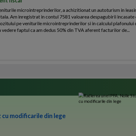
nt fiscal
iturile microintreprinderilor, a achizitionat un autoturism in leasi
otala. Am inregistrat in contul 7581 valoarea despagubirii incasate 
ozitului pe veniturile microintreprinderilor si in calculul plafonulu
n vedere faptul ca am dedus 50% din TVA aferent facturilor de...
 cu modificarile din lege