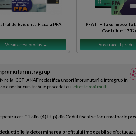
strul de Evidenta Fiscala PFA
PFA II IF Taxe Impozite
Contributii 202
Vreau acest produs →
Vreau acest produ
mprumuturi intragrup
Va
Po
ivire la: CCF: ANAF reclasifica uneori imprumuturile intragrup in
citeste mai mult
insa e neclar cum trebuie procedat cu...
ntru art. 21 alin. (4) lit. p) din Codul fiscal se fac urmatoarle pre
edeductibile
la
determinarea profitului impozabil
se efectueaza