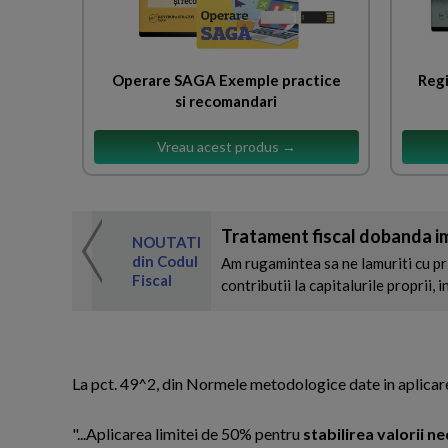
Operare SAGA Exemple practice
Regi
si recomandari
Vreau acest produs →
Tratament fiscal dobanda i
 de expertul
NOUTATI
odul Fiscal
din Codul
Am rugamintea sa ne lamuriti cu pr
Fiscal
contributii la capitalurile proprii, 
La pct. 49^2, din Normele metodologice date in aplicare pe
"...Aplicarea limitei de 50% pentru
stabilirea valorii n