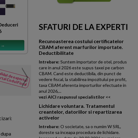
 Deduceri
SFATURI DE LA EXPERTI
6
Recunoasterea costului certificatelor
s →
CBAM aferent marfurilor importate.
Deductibilitate
Intrebare:
Suntem importator de otel, produs
care in anul 2026 este supus taxei pe carbon
Achizitie din SUA. Cod d
lidat de expertul
CBAM. Cand este deductibila, din punct de
NOUTATI
rtal Codul Fiscal
vedere fiscal, la stabilirea impozitului pe profit,
din Codul
Va rog sa imi spuneti daca acea
taxa CBAM aferenta importurilor efectuate in
Fiscal
daca aplic taxare inversa la inr
anul 2026,...
vezi AICI raspunsul specialistilor <<
Lichidare voluntara. Tratamentul
creantelor, datoriilor si repartizarea
activelor
cizari:
Intrebare:
O societate, sa o numim W SRL,
doreste sa inceapa procedura de lichidare.
 dupa