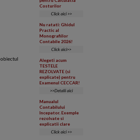
pentru Calculatia
Costurilor
Click aici >>
Nu ratati: Ghidul
Practic al
Monografiilor
Contabile 2026!
Click aici>>
 obiectul
Alegeti acum
TESTELE
REZOLVATE (si
explicate) pentru
Examenul CECCAR!
>>Detalii aici
Manualul
Contabilului
Incepator. Exemple
rezolvate si
explicatii clare
Click aici >>