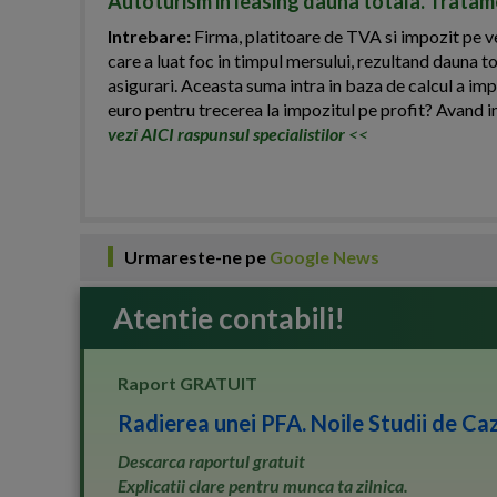
Autoturism in leasing dauna totala. Tratame
Intrebare:
Firma, platitoare de TVA si impozit pe ven
care a luat foc in timpul mersului, rezultand dauna t
asigurari. Aceasta suma intra in baza de calcul a imp
euro pentru trecerea la impozitul pe profit? Avand i
vezi AICI raspunsul specialistilor
<<
Urmareste-ne pe
Google News
Atentie contabili!
Raport GRATUIT
Radierea unei PFA. Noile Studii de Caz
Descarca raportul gratuit
Explicatii clare pentru munca ta zilnica.