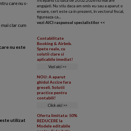
Incepand cu data de 20.02.2026 nu mai are
ntru care nu s-
angajati. Nu stiu daca am omis eu sau a aparut o
eroare, cert este ca in prezent, in vectorul fiscal,
figureaza ca...
vezi AICI raspunsul specialistilor <<
e mai clar cum
Contabilitate
Booking & Airbnb.
 care nu este
Spete reale, cu
solutii clare si
aplicabile imediat!
Vezi aici >>
NOU: A aparut
ghidul Accize fara
greseli. Solutii
practice pentru
contabili!
Click aici >>
Oferta limitata: 50%
este utilizat
REDUCERE la
Modele editabile