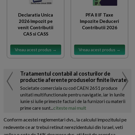
Declaratia Unica
PFA II IF Taxe
2026 Impozit pe
Impozite Deduceri
venit Contributii
Contributii 2026
CAS si CASS
Vreau acest produs →
Vreau acest produs →
Tratamentul contabil al costurilor de
productie aferente produselor finite livrate
Societate comerciala cu cod CAEN 2651 produce
unitati multifunctionale pentru navigatie, iar in lunile
iunie si iulie primeste facturi de la furnizori cu materii
citeste mai mult
prime care sunt...
Conform acestei reglementari dvs., la calculul impozitului pe
redevente ce ar trebui retinut nerezidentului din Israel, veti
aplica o cota de 16% deoarece dvs. ati fost de acord sa