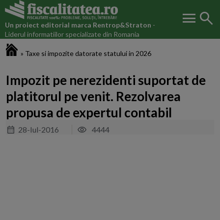
menu
search
Un proiect editorial marca
Rentrop&Straton
-
Liderul informatiilor specializate din Romania
Fiscalitatea.ro
»
Taxe si impozite datorate statului in 2026
Impozit pe nerezidenti suportat de
platitorul pe venit. Rezolvarea
propusa de expertul contabil
28-Iul-2016
4444